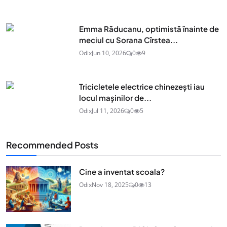
Emma Răducanu, optimistă înainte de
meciul cu Sorana Cîrstea...
Odix
Jun 10, 2026
0
9
Tricicletele electrice chinezești iau
locul mașinilor de...
Odix
Jul 11, 2026
0
5
Recommended Posts
Cine a inventat scoala?
Odix
Nov 18, 2025
0
13