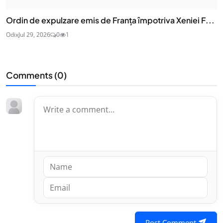
Ordin de expulzare emis de Franța împotriva Xeniei F...
Odix
Jul 29, 2026
0
1
Comments (
0
)
Post Comment