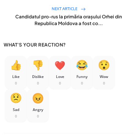
NEXT ARTICLE
Candidatul pro-rus la primăria orașului Orhei din
Republica Moldova a fost co...
WHAT'S YOUR REACTION?
Like
Dislike
Love
Funny
Wow
0
0
0
0
0
Sad
Angry
0
0