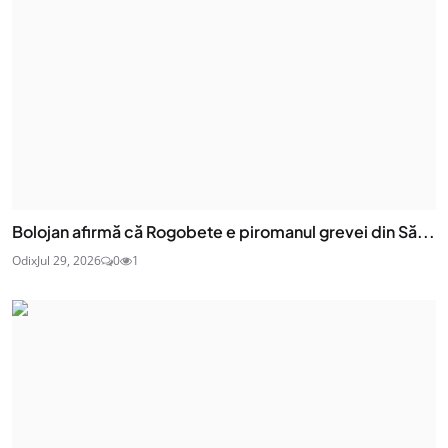
Bolojan afirmă că Rogobete e piromanul grevei din Să...
Odix
Jul 29, 2026
0
1