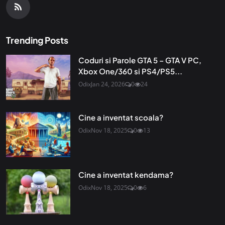
Trending Posts
Coduri si Parole GTA 5 – GTA V PC,
Xbox One/360 si PS4/PS5...
Odix
Jan 24, 2026
0
24
Cine a inventat scoala?
Odix
Nov 18, 2025
0
13
Cine a inventat kendama?
Odix
Nov 18, 2025
0
6