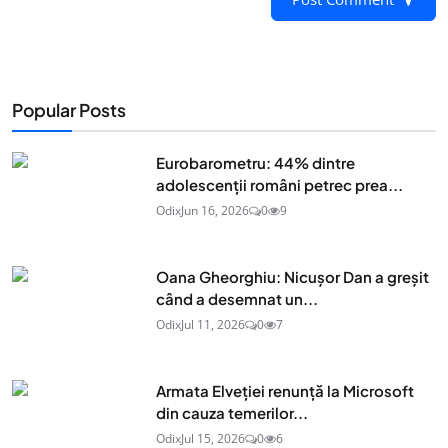
Popular Posts
Eurobarometru: 44% dintre
adolescenţii români petrec prea...
Odix
Jun 16, 2026
0
9
Oana Gheorghiu: Nicușor Dan a greșit
când a desemnat un...
Odix
Jul 11, 2026
0
7
Armata Elveției renunță la Microsoft
din cauza temerilor...
Odix
Jul 15, 2026
0
6