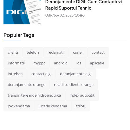
Deranjamente DIGI: Cum Contactezi
Rapid Suportul Tehnic
Odix
Nov 02, 2025
0
5
Popular Tags
clienti
telefon
reclamatii
curier
contact
informatii
myppc
android
ios
aplicatie
intrebari
contact digi
deranjamente digi
deranjamente orange
relatii cu clientii orange
transmitere inde hidroelectrica
index autocitit
joc kendama
jucarie kendama
stilou