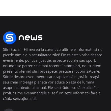
Stiri Sucial - Fii mereu la curent cu ultimele informații și nu
pierde nimic din actualitatea zilei! Fie că este vorba despre
evenimente, politica, justiție, aspecte sociale sau sport,
oriunde se petrec cele mai recente întâmplări, noi suntem
prezenți, oferind știri proaspete, precise și cuprinzătoare.
Știrile despre evenimente care captivează o țară întreagă
sau chiar întreaga planetă vor aduce o rază de lumină
asupra contextului actual. Ele se străduiesc să explice în
profunzime evenimentele și să furnizeze informații fără a
căuta senzaționalul.