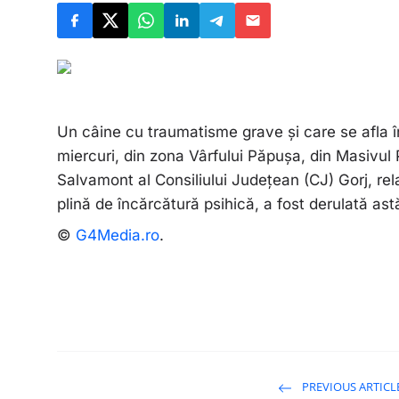
Un câine cu traumatisme grave şi care se afla î
miercuri, din zona Vârfului Păpuşa, din Masivul 
Salvamont al Consiliului Judeţean (CJ) Gorj, re
plină de încărcătură psihică, a fost derulată ast
©
G4Media.ro
.
PREVIOUS ARTICL