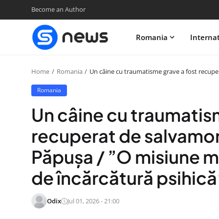
Become an Author
Romania
Interna
Home
Romania
Un câine cu traumatisme grave a fost recuper
Romania
Un câine cu traumatis
recuperat de salvamont
Păpuşa / ”O misiune ma
de încărcătură psihică
Odix
Jul 01, 2026 - 21:00