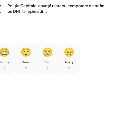
e
Poliția Capitalei anunță restricții temporare de trafic
.
pe DN1, la ieșirea di...
Funny
Wow
Sad
Angry
0
0
0
0