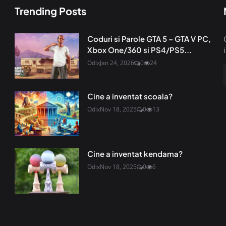
Trending Posts
Coduri si Parole GTA 5 – GTA V PC,
Xbox One/360 si PS4/PS5...
Odix
Jan 24, 2026
0
24
Cine a inventat scoala?
Odix
Nov 18, 2025
0
13
Cine a inventat kendama?
Odix
Nov 18, 2025
0
6