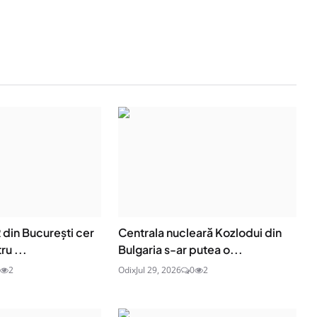
R din București cer
Centrala nucleară Kozlodui din
ru ...
Bulgaria s-ar putea o...
2
Odix
Jul 29, 2026
0
2