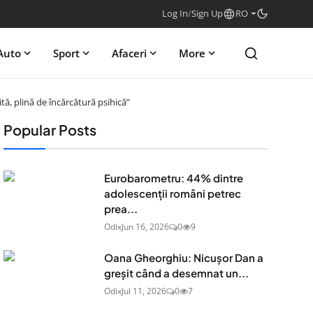
Log In
/
Sign Up
RO
Auto
Sport
Afaceri
More
ă, plină de încărcătură psihică”
Popular Posts
Eurobarometru: 44% dintre
adolescenţii români petrec
prea...
Odix
Jun 16, 2026
0
9
Oana Gheorghiu: Nicușor Dan a
greșit când a desemnat un...
Odix
Jul 11, 2026
0
7