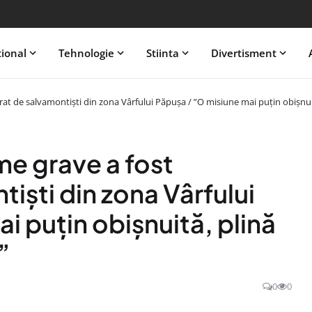
tional
Tehnologie
Stiinta
Divertisment
at de salvamontişti din zona Vârfului Păpuşa / ”O misiune mai puţin obişnuit
me grave a fost
işti din zona Vârfului
i puţin obişnuită, plină
”
0
0