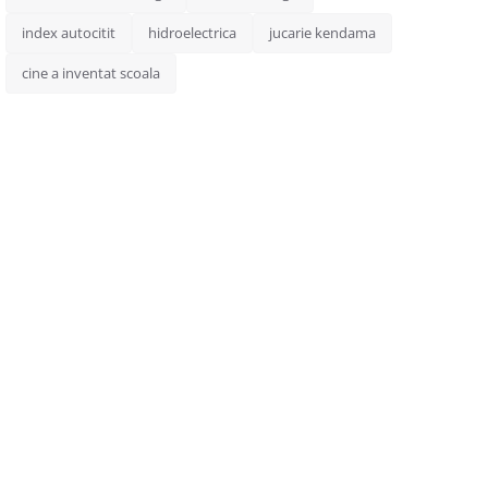
index autocitit
hidroelectrica
jucarie kendama
cine a inventat scoala