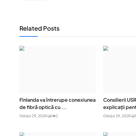
Related Posts
Finlanda va întrerupe conexiunea
Consilierii US
de fibră optică cu ...
explicații pent
Odix
Jul 29, 2026
0
2
Odix
Jul 29, 2026
0