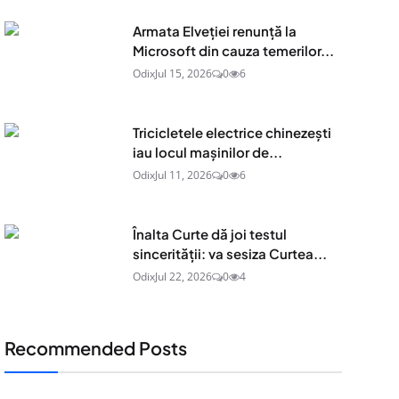
Armata Elveției renunță la
Microsoft din cauza temerilor...
Odix
Jul 15, 2026
0
6
Tricicletele electrice chinezești
iau locul mașinilor de...
Odix
Jul 11, 2026
0
6
Înalta Curte dă joi testul
sincerității: va sesiza Curtea...
Odix
Jul 22, 2026
0
4
Recommended Posts