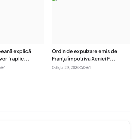
eană explică
Ordin de expulzare emis de
or fi aplic...
Franța împotriva Xeniei F...
1
Odix
Jul 29, 2026
0
1