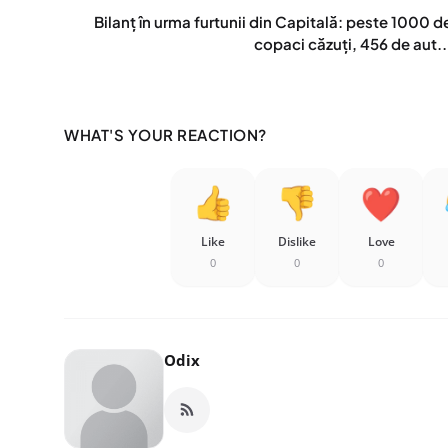
Bilanț în urma furtunii din Capitală: peste 1000 d
copaci căzuți, 456 de aut..
WHAT'S YOUR REACTION?
Like
Dislike
Love
0
0
0
Odix