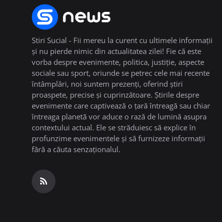
Stiri Sucial - Fii mereu la curent cu ultimele informații
și nu pierde nimic din actualitatea zilei! Fie că este
vorba despre evenimente, politica, justiție, aspecte
sociale sau sport, oriunde se petrec cele mai recente
întâmplări, noi suntem prezenți, oferind știri
proaspete, precise și cuprinzătoare. Știrile despre
evenimente care captivează o țară întreagă sau chiar
întreaga planetă vor aduce o rază de lumină asupra
contextului actual. Ele se străduiesc să explice în
profunzime evenimentele și să furnizeze informații
fără a căuta senzaționalul.