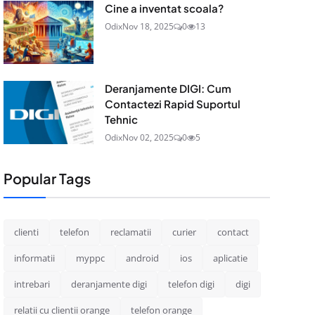
Cine a inventat scoala?
Odix
Nov 18, 2025
0
13
Deranjamente DIGI: Cum
Contactezi Rapid Suportul
Tehnic
Odix
Nov 02, 2025
0
5
Popular Tags
clienti
telefon
reclamatii
curier
contact
informatii
myppc
android
ios
aplicatie
intrebari
deranjamente digi
telefon digi
digi
relatii cu clientii orange
telefon orange