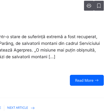
ntr-o stare de suferinţă extremă a fost recuperat,
Parâng, de salvatorii montani din cadrul Serviciului
latează Agerpres. „O misiune mai puţin obişnuită,
ăzi de salvatorii montani […]
Read More
E
NEXT ARTICLE