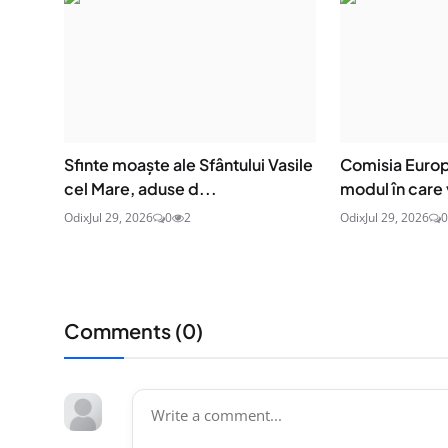
Sfinte moaşte ale Sfântului Vasile
Comisia Europ
cel Mare, aduse d...
modul în care v
Odix
Jul 29, 2026
0
2
Odix
Jul 29, 2026
0
Comments (
0
)