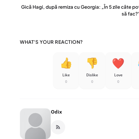
Gică Hagi, după remiza cu Georgia: „În 5 zile câte po
să fac?
WHAT'S YOUR REACTION?
Like
Dislike
Love
0
0
0
Odix