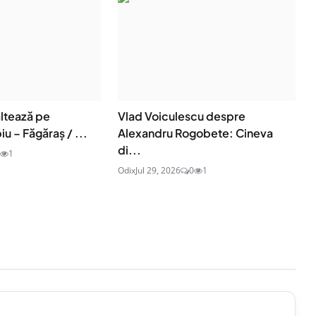
ltează pe
Vlad Voiculescu despre
iu – Făgăraș / ...
Alexandru Rogobete: Cineva
di...
1
Odix
Jul 29, 2026
0
1