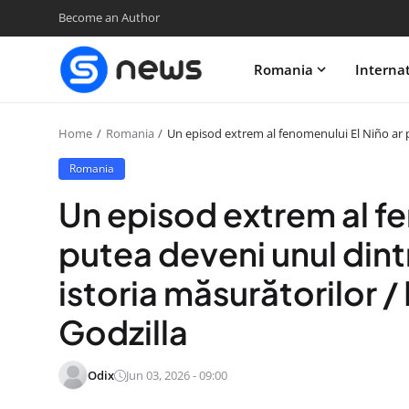
Become an Author
Romania
Interna
Home
Romania
Un episod extrem al fenomenului El Niño ar p
Romania
Un episod extrem al fe
putea deveni unul dint
istoria măsurătorilor 
Godzilla
Odix
Jun 03, 2026 - 09:00