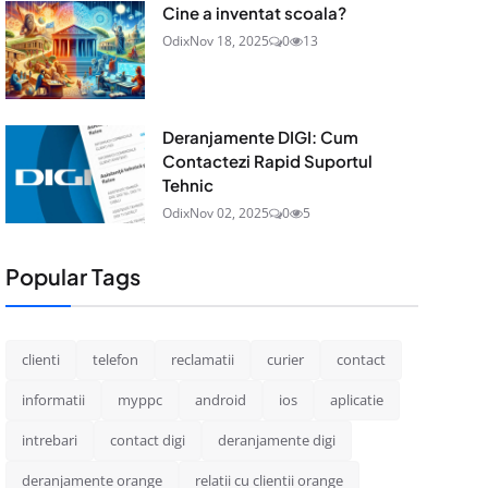
Cine a inventat scoala?
Odix
Nov 18, 2025
0
13
Deranjamente DIGI: Cum
Contactezi Rapid Suportul
Tehnic
Odix
Nov 02, 2025
0
5
Popular Tags
clienti
telefon
reclamatii
curier
contact
informatii
myppc
android
ios
aplicatie
intrebari
contact digi
deranjamente digi
deranjamente orange
relatii cu clientii orange