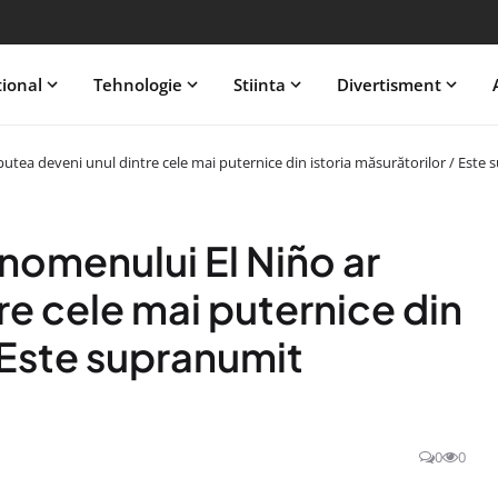
tional
Tehnologie
Stiinta
Divertisment
utea deveni unul dintre cele mai puternice din istoria măsurătorilor / Este 
nomenului El Niño ar
re cele mai puternice din
/ Este supranumit
0
0