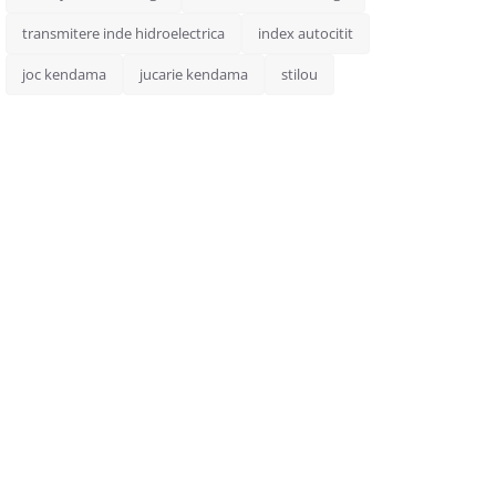
transmitere inde hidroelectrica
index autocitit
joc kendama
jucarie kendama
stilou