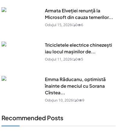
Armata Elveției renunță la
Microsoft din cauza temerilor...
Odix
Jul 15, 2026
0
6
Tricicletele electrice chinezești
iau locul mașinilor de...
Odix
Jul 11, 2026
0
5
Emma Răducanu, optimistă
înainte de meciul cu Sorana
Cîrstea...
Odix
Jun 10, 2026
0
9
Recommended Posts