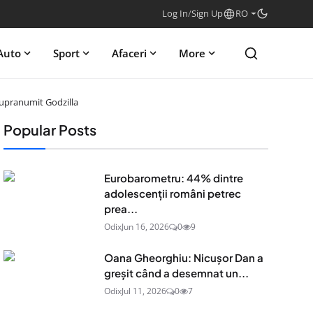
Log In
/
Sign Up
RO
Auto
Sport
Afaceri
More
supranumit Godzilla
Popular Posts
Eurobarometru: 44% dintre
adolescenţii români petrec
prea...
Odix
Jun 16, 2026
0
9
Oana Gheorghiu: Nicușor Dan a
greșit când a desemnat un...
Odix
Jul 11, 2026
0
7