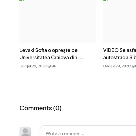
Levski Sofia o oprește pe
VIDEO Se asfa
Universitatea Craiova din ...
autostrada Sib
Odix
Jul 29, 2026
0
1
Odix
Jul 29, 2026
0
Comments (
0
)