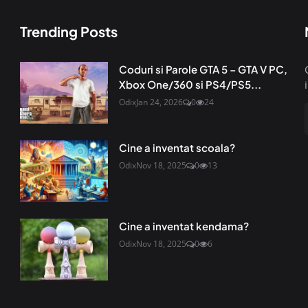
Trending Posts
Coduri si Parole GTA 5 – GTA V PC,
Xbox One/360 si PS4/PS5...
Odix
Jan 24, 2026
0
24
Cine a inventat scoala?
Odix
Nov 18, 2025
0
13
Cine a inventat kendama?
Odix
Nov 18, 2025
0
6