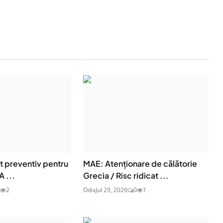
t preventiv pentru
MAE: Atenţionare de călătorie
A ...
Grecia / Risc ridicat ...
2
Odix
Jul 29, 2026
0
1