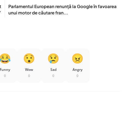
t
Parlamentul European renunță la Google în favoarea
”
unui motor de căutare fran...
Funny
Wow
Sad
Angry
0
0
0
0