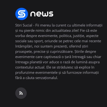
Stiri Sucial - Fii mereu la curent cu ultimele informații
și nu pierde nimic din actualitatea zilei! Fie că este
vorba despre evenimente, politica, justiție, aspecte
sociale sau sport, oriunde se petrec cele mai recente
întâmplări, noi suntem prezenți, oferind știri
proaspete, precise și cuprinzătoare. Știrile despre
evenimente care captivează o țară întreagă sau chiar
întreaga planetă vor aduce o rază de lumină asupra
contextului actual. Ele se străduiesc să explice în
profunzime evenimentele și să furnizeze informații
fără a căuta senzaționalul.