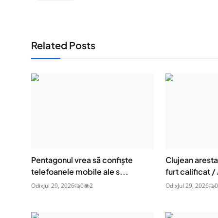
Related Posts
Pentagonul vrea să confiște
Clujean aresta
telefoanele mobile ale s...
furt calificat / 
Odix
Jul 29, 2026
0
2
Odix
Jul 29, 2026
0