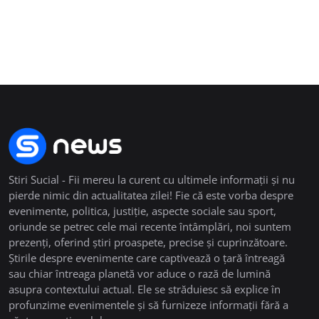
Stiri Sucial - Fii mereu la curent cu ultimele informații și nu
pierde nimic din actualitatea zilei! Fie că este vorba despre
evenimente, politica, justiție, aspecte sociale sau sport,
oriunde se petrec cele mai recente întâmplări, noi suntem
prezenți, oferind știri proaspete, precise și cuprinzătoare.
Știrile despre evenimente care captivează o țară întreagă
sau chiar întreaga planetă vor aduce o rază de lumină
asupra contextului actual. Ele se străduiesc să explice în
profunzime evenimentele și să furnizeze informații fără a