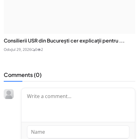
Consilierii USR din București cer explicații pentru ...
Odix
Jul 29, 2026
0
2
Comments (
0
)