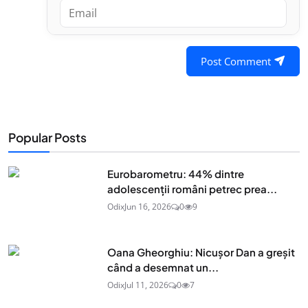
Post Comment
Popular Posts
Eurobarometru: 44% dintre
adolescenţii români petrec prea...
Odix
Jun 16, 2026
0
9
Oana Gheorghiu: Nicușor Dan a greșit
când a desemnat un...
Odix
Jul 11, 2026
0
7