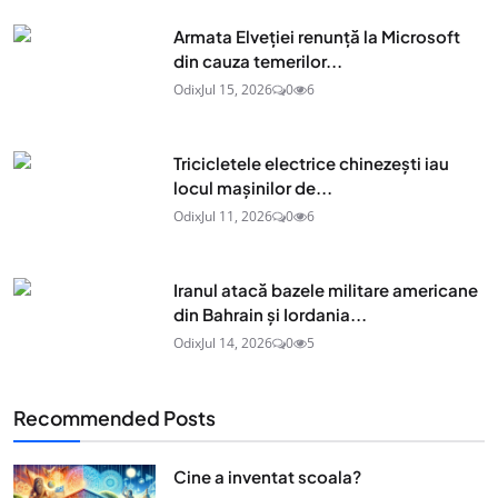
Armata Elveției renunță la Microsoft
din cauza temerilor...
Odix
Jul 15, 2026
0
6
Tricicletele electrice chinezești iau
locul mașinilor de...
Odix
Jul 11, 2026
0
6
Iranul atacă bazele militare americane
din Bahrain și Iordania...
Odix
Jul 14, 2026
0
5
Recommended Posts
Cine a inventat scoala?