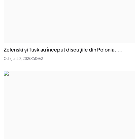
Zelenski și Tusk au început discuțiile din Polonia. ...
Odix
Jul 29, 2026
0
2