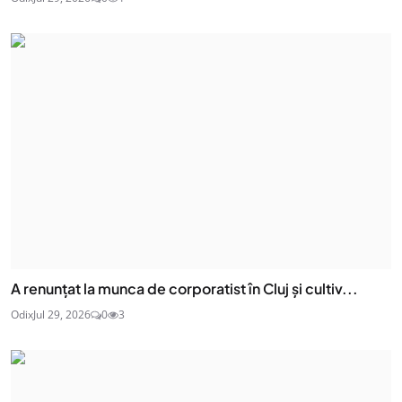
A renunțat la munca de corporatist în Cluj și cultiv...
Odix
Jul 29, 2026
0
3