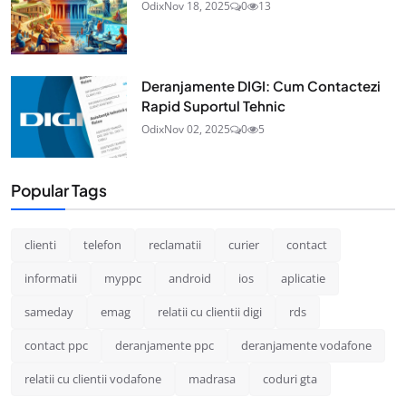
Odix
Nov 18, 2025
0
13
Deranjamente DIGI: Cum Contactezi
Rapid Suportul Tehnic
Odix
Nov 02, 2025
0
5
Popular Tags
clienti
telefon
reclamatii
curier
contact
informatii
myppc
android
ios
aplicatie
sameday
emag
relatii cu clientii digi
rds
contact ppc
deranjamente ppc
deranjamente vodafone
relatii cu clientii vodafone
madrasa
coduri gta