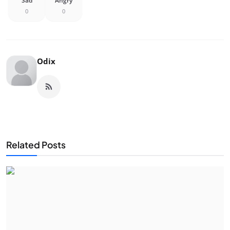
Sad
Angry
0
0
Odix
Related Posts