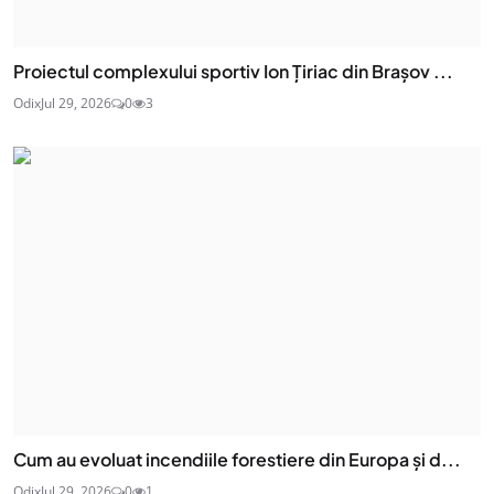
Proiectul complexului sportiv Ion Țiriac din Brașov ...
Odix
Jul 29, 2026
0
3
Cum au evoluat incendiile forestiere din Europa și d...
Odix
Jul 29, 2026
0
1