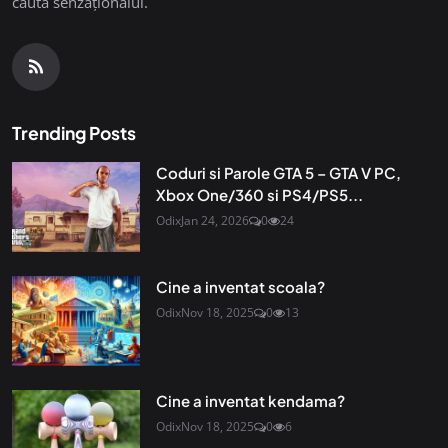
căuta senzaționalul.
Trending Posts
Coduri si Parole GTA 5 – GTA V PC,
Xbox One/360 si PS4/PS5...
Odix
Jan 24, 2026
0
24
Cine a inventat scoala?
Odix
Nov 18, 2025
0
13
Cine a inventat kendama?
Odix
Nov 18, 2025
0
6