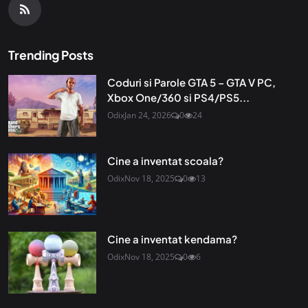
Trending Posts
Coduri si Parole GTA 5 – GTA V PC,
Xbox One/360 si PS4/PS5...
Odix
Jan 24, 2026
0
24
Cine a inventat scoala?
Odix
Nov 18, 2025
0
13
Cine a inventat kendama?
Odix
Nov 18, 2025
0
6