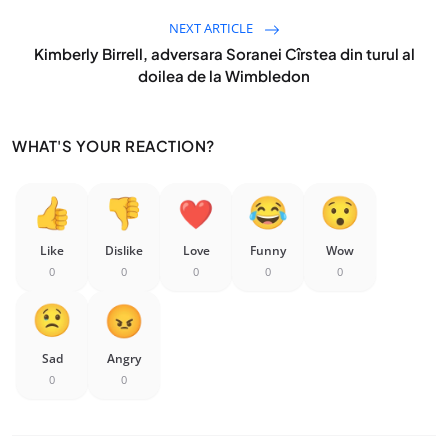
NEXT ARTICLE
Kimberly Birrell, adversara Soranei Cîrstea din turul al
doilea de la Wimbledon
WHAT'S YOUR REACTION?
Like
Dislike
Love
Funny
Wow
0
0
0
0
0
Sad
Angry
0
0