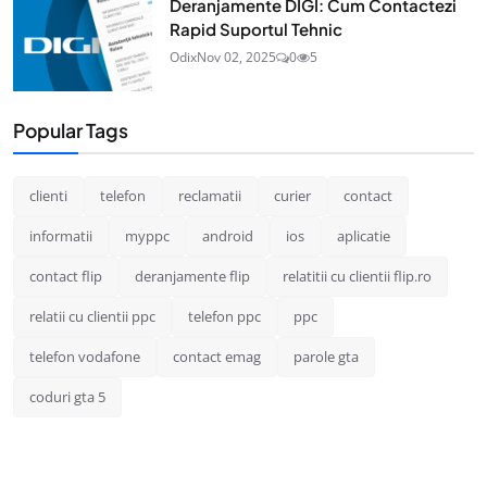
Deranjamente DIGI: Cum Contactezi
Rapid Suportul Tehnic
Odix
Nov 02, 2025
0
5
Popular Tags
clienti
telefon
reclamatii
curier
contact
informatii
myppc
android
ios
aplicatie
contact flip
deranjamente flip
relatitii cu clientii flip.ro
relatii cu clientii ppc
telefon ppc
ppc
telefon vodafone
contact emag
parole gta
coduri gta 5