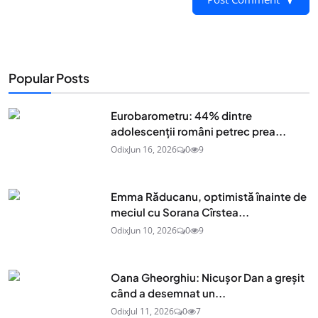
Popular Posts
Eurobarometru: 44% dintre
adolescenţii români petrec prea...
Odix
Jun 16, 2026
0
9
Emma Răducanu, optimistă înainte de
meciul cu Sorana Cîrstea...
Odix
Jun 10, 2026
0
9
Oana Gheorghiu: Nicușor Dan a greșit
când a desemnat un...
Odix
Jul 11, 2026
0
7