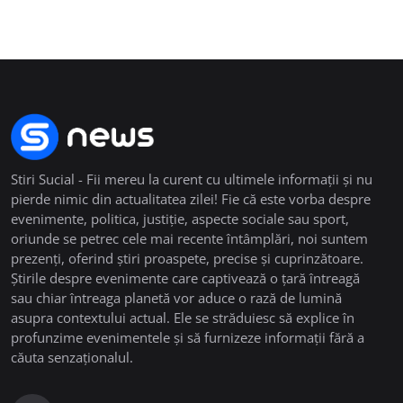
Stiri Sucial - Fii mereu la curent cu ultimele informații și nu
pierde nimic din actualitatea zilei! Fie că este vorba despre
evenimente, politica, justiție, aspecte sociale sau sport,
oriunde se petrec cele mai recente întâmplări, noi suntem
prezenți, oferind știri proaspete, precise și cuprinzătoare.
Știrile despre evenimente care captivează o țară întreagă
sau chiar întreaga planetă vor aduce o rază de lumină
asupra contextului actual. Ele se străduiesc să explice în
profunzime evenimentele și să furnizeze informații fără a
căuta senzaționalul.