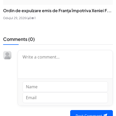
Ordin de expulzare emis de Franța împotriva Xeniei F...
Odix
Jul 29, 2026
0
1
Comments (
0
)
Post Comment