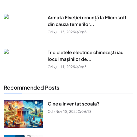
Armata Elveției renunță la Microsoft
din cauza temerilor...
Odix
Jul 15, 2026
0
6
Tricicletele electrice chinezești iau
locul mașinilor de...
Odix
Jul 11, 2026
0
5
Recommended Posts
Cine a inventat scoala?
Odix
Nov 18, 2025
0
13