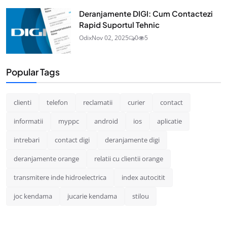
Deranjamente DIGI: Cum Contactezi
Rapid Suportul Tehnic
Odix
Nov 02, 2025
0
5
Popular Tags
clienti
telefon
reclamatii
curier
contact
informatii
myppc
android
ios
aplicatie
intrebari
contact digi
deranjamente digi
deranjamente orange
relatii cu clientii orange
transmitere inde hidroelectrica
index autocitit
joc kendama
jucarie kendama
stilou