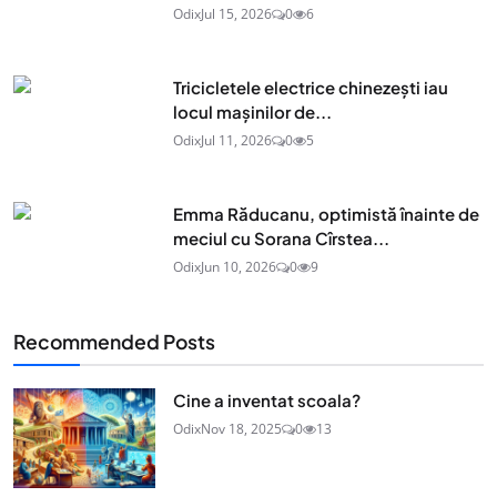
Odix
Jul 15, 2026
0
6
Tricicletele electrice chinezești iau
locul mașinilor de...
Odix
Jul 11, 2026
0
5
Emma Răducanu, optimistă înainte de
meciul cu Sorana Cîrstea...
Odix
Jun 10, 2026
0
9
Recommended Posts
Cine a inventat scoala?
Odix
Nov 18, 2025
0
13