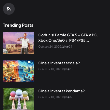
Trending Posts
Coduri si Parole GTA 5 – GTA V PC,
Xbox One/360 si PS4/PS5...
Odix
Jan 24, 2026
0
24
Cine a inventat scoala?
Odix
Nov 18, 2025
0
13
Cine a inventat kendama?
Odix
Nov 18, 2025
0
6