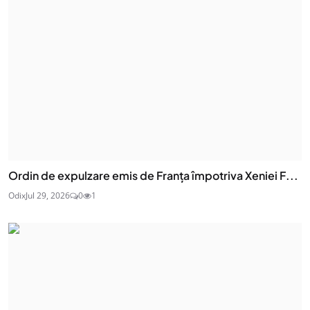
Ordin de expulzare emis de Franța împotriva Xeniei F...
Odix
Jul 29, 2026
0
1