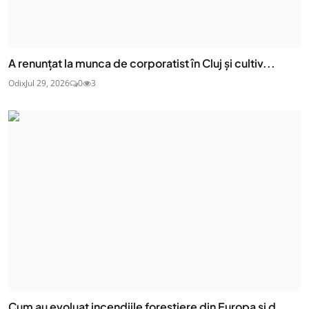
A renunțat la munca de corporatist în Cluj și cultiv...
Odix
Jul 29, 2026
0
3
Cum au evoluat incendiile forestiere din Europa și d...