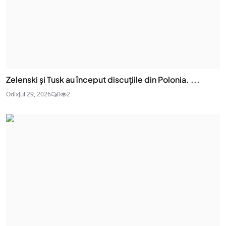
Zelenski și Tusk au început discuțiile din Polonia. ...
Odix
Jul 29, 2026
0
2