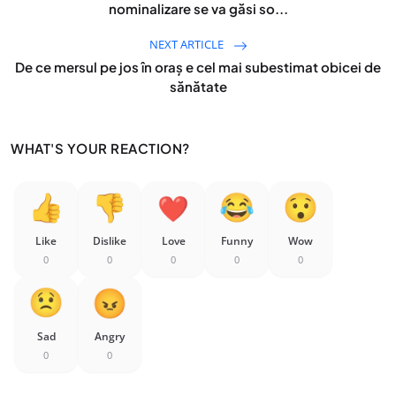
nominalizare se va găsi so...
NEXT ARTICLE
De ce mersul pe jos în oraș e cel mai subestimat obicei de
sănătate
WHAT'S YOUR REACTION?
Like
Dislike
Love
Funny
Wow
0
0
0
0
0
Sad
Angry
0
0