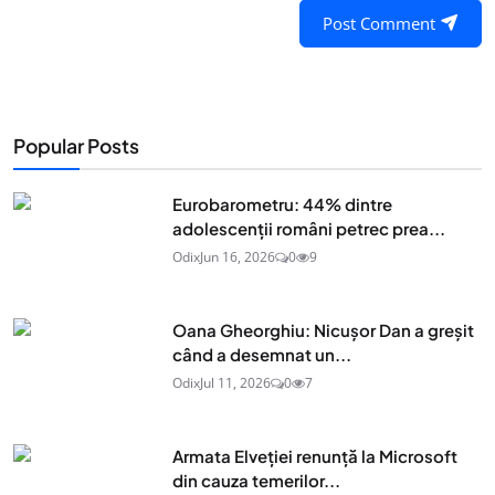
Post Comment
Popular Posts
Eurobarometru: 44% dintre
adolescenţii români petrec prea...
Odix
Jun 16, 2026
0
9
Oana Gheorghiu: Nicușor Dan a greșit
când a desemnat un...
Odix
Jul 11, 2026
0
7
Armata Elveției renunță la Microsoft
din cauza temerilor...