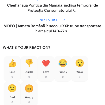
Cherhanaua Pontica din Mamaia, închisă temporar de
Protecția Consumatorului /...
NEXT ARTICLE
VIDEO | Armata Română în secolul XXI: trupe transportate
în arhaicul TAB-77 ș...
WHAT'S YOUR REACTION?
Like
Dislike
Love
Funny
Wow
0
0
0
0
0
Sad
Angry
0
0