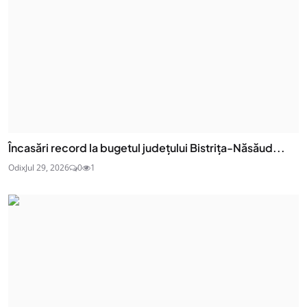
Încasări record la bugetul județului Bistrița-Năsăud...
Odix
Jul 29, 2026
0
1