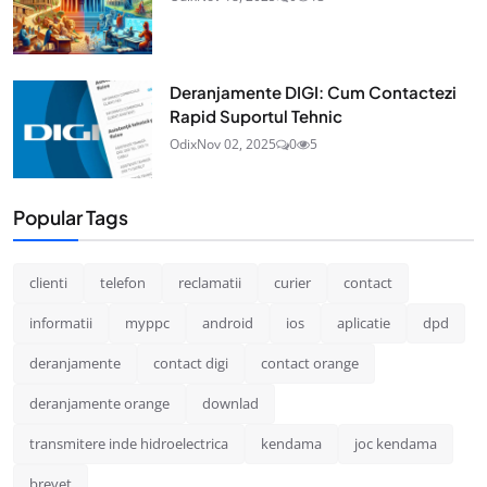
Deranjamente DIGI: Cum Contactezi
Rapid Suportul Tehnic
Odix
Nov 02, 2025
0
5
Popular Tags
clienti
telefon
reclamatii
curier
contact
informatii
myppc
android
ios
aplicatie
dpd
deranjamente
contact digi
contact orange
deranjamente orange
downlad
transmitere inde hidroelectrica
kendama
joc kendama
brevet