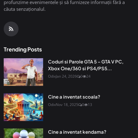
profunzime evenimentele și să furnizeze informații fără a
căuta senzaționalul.
Trending Posts
Coduri si Parole GTA 5 – GTA V PC,
Xbox One/360 si PS4/PS5...
Odix
Jan 24, 2026
0
24
Cine a inventat scoala?
Odix
Nov 18, 2025
0
13
Cine a inventat kendama?