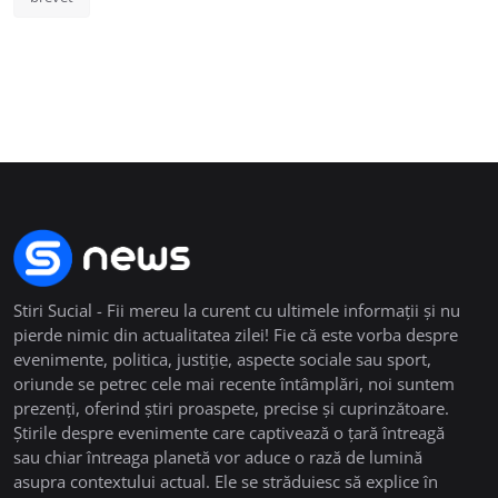
Stiri Sucial - Fii mereu la curent cu ultimele informații și nu
pierde nimic din actualitatea zilei! Fie că este vorba despre
evenimente, politica, justiție, aspecte sociale sau sport,
oriunde se petrec cele mai recente întâmplări, noi suntem
prezenți, oferind știri proaspete, precise și cuprinzătoare.
Știrile despre evenimente care captivează o țară întreagă
sau chiar întreaga planetă vor aduce o rază de lumină
asupra contextului actual. Ele se străduiesc să explice în