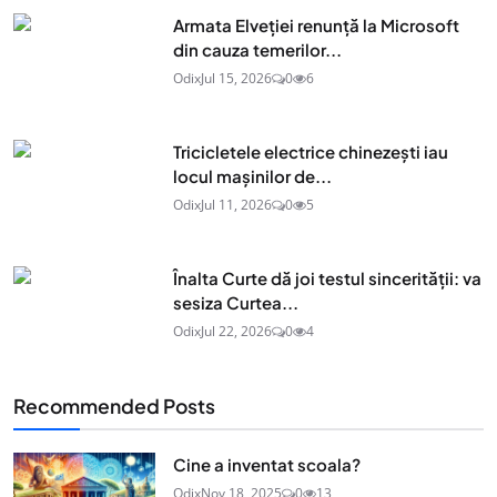
Armata Elveției renunță la Microsoft
din cauza temerilor...
Odix
Jul 15, 2026
0
6
Tricicletele electrice chinezești iau
locul mașinilor de...
Odix
Jul 11, 2026
0
5
Înalta Curte dă joi testul sincerității: va
sesiza Curtea...
Odix
Jul 22, 2026
0
4
Recommended Posts
Cine a inventat scoala?
Odix
Nov 18, 2025
0
13