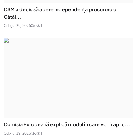
CSM a decis să apere independența procurorului
Cătăl...
Odix
Jul 29, 2026
0
1
Comisia Europeană explică modul în care vor fi aplic...
Odix
Jul 29, 2026
0
1