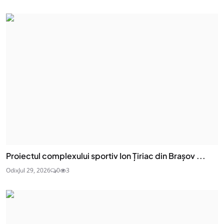
Proiectul complexului sportiv Ion Țiriac din Brașov ...
Odix
Jul 29, 2026
0
3