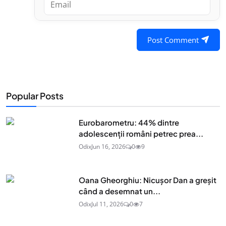
Post Comment
Popular Posts
Eurobarometru: 44% dintre
adolescenţii români petrec prea...
Odix
Jun 16, 2026
0
9
Oana Gheorghiu: Nicușor Dan a greșit
când a desemnat un...
Odix
Jul 11, 2026
0
7