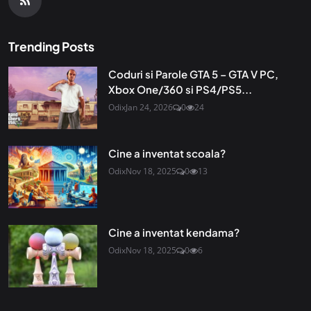
Trending Posts
Coduri si Parole GTA 5 – GTA V PC,
Xbox One/360 si PS4/PS5...
Odix
Jan 24, 2026
0
24
Cine a inventat scoala?
Odix
Nov 18, 2025
0
13
Cine a inventat kendama?
Odix
Nov 18, 2025
0
6