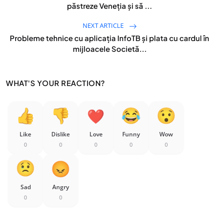
păstreze Veneţia şi să ...
NEXT ARTICLE
Probleme tehnice cu aplicaţia InfoTB şi plata cu cardul în
mijloacele Societă...
WHAT'S YOUR REACTION?
Like
Dislike
Love
Funny
Wow
0
0
0
0
0
Sad
Angry
0
0