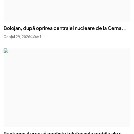
Bolojan, după oprirea centralei nucleare de la Cerna...
Odix
Jul 29, 2026
0
1
Pentagonul vrea să confiște telefoanele mobile ale s...