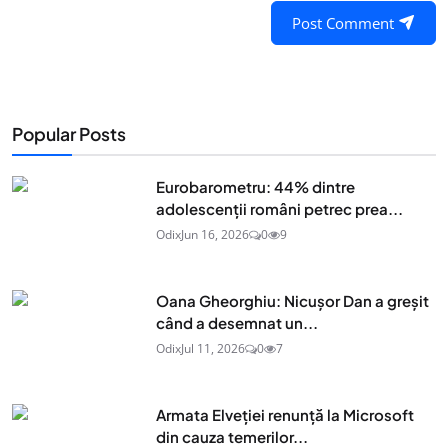
Post Comment
Popular Posts
Eurobarometru: 44% dintre
adolescenţii români petrec prea...
Odix
Jun 16, 2026
0
9
Oana Gheorghiu: Nicușor Dan a greșit
când a desemnat un...
Odix
Jul 11, 2026
0
7
Armata Elveției renunță la Microsoft
din cauza temerilor...