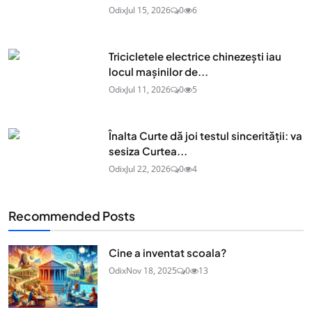
Odix
Jul 15, 2026
0
6
Tricicletele electrice chinezești iau
locul mașinilor de...
Odix
Jul 11, 2026
0
5
Înalta Curte dă joi testul sincerității: va
sesiza Curtea...
Odix
Jul 22, 2026
0
4
Recommended Posts
Cine a inventat scoala?
Odix
Nov 18, 2025
0
13