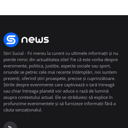
Stiri Sucial - Fii mereu la curent cu ultimele informații și nu
pierde nimic din actualitatea zilei! Fie că este vorba despre
evenimente, politica, justiție, aspecte sociale sau sport,
oriunde se petrec cele mai recente întâmplări, noi suntem
prezenți, oferind știri proaspete, precise și cuprinzătoare.
Știrile despre evenimente care captivează o țară întreagă
sau chiar întreaga planetă vor aduce o rază de lumină
asupra contextului actual. Ele se străduiesc să explice în
profunzime evenimentele și să furnizeze informații fără a
căuta senzaționalul.