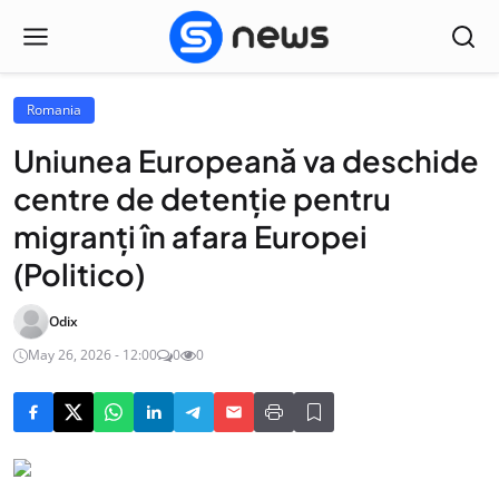
Romania
Uniunea Europeană va deschide
centre de detenție pentru
migranți în afara Europei
(Politico)
Odix
May 26, 2026 - 12:00
0
0