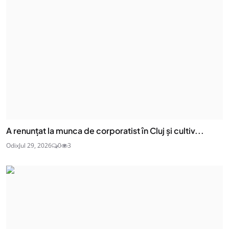
A renunțat la munca de corporatist în Cluj și cultiv...
Odix
Jul 29, 2026
0
3