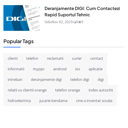
Deranjamente DIGI: Cum Contactezi
Rapid Suportul Tehnic
Odix
Nov 02, 2025
0
5
Popular Tags
clienti
telefon
reclamatii
curier
contact
informatii
myppc
android
ios
aplicatie
intrebari
deranjamente digi
telefon digi
digi
relatii cu clientii orange
telefon orange
index autocitit
hidroelectrica
jucarie kendama
cine a inventat scoala