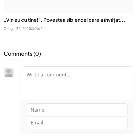
„Vin eu cu tine!”. Povestea sibiencei care a învățat...
Odix
Jul 29, 2026
0
2
Comments (
0
)