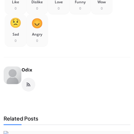
Like
Dislike
Love
Funny
Wow
0
0
0
0
0
Sad
Angry
0
0
Odix
Related Posts