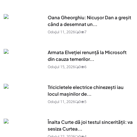
Oana Gheorghiu: Nicușor Dan a greșit
când a desemnat un...
Odix
Jul 11, 2026
0
7
Armata Elveției renunță la Microsoft
din cauza temerilor...
Odix
Jul 15, 2026
0
6
Tricicletele electrice chinezești iau
locul mașinilor de...
Odix
Jul 11, 2026
0
5
Înalta Curte dă joi testul sincerității: va
sesiza Curtea...
Odix
Jul 22, 2026
0
4