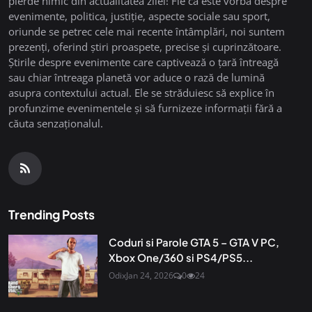
pierde nimic din actualitatea zilei! Fie că este vorba despre
evenimente, politica, justiție, aspecte sociale sau sport,
oriunde se petrec cele mai recente întâmplări, noi suntem
prezenți, oferind știri proaspete, precise și cuprinzătoare.
Știrile despre evenimente care captivează o țară întreagă
sau chiar întreaga planetă vor aduce o rază de lumină
asupra contextului actual. Ele se străduiesc să explice în
profunzime evenimentele și să furnizeze informații fără a
căuta senzaționalul.
Trending Posts
Coduri si Parole GTA 5 – GTA V PC,
Xbox One/360 si PS4/PS5...
Odix
Jan 24, 2026
0
24