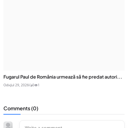
Fugarul Paul de România urmează să fie predat autori...
Odix
Jul 29, 2026
0
1
Comments (
0
)