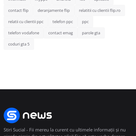
contact flip
deranjamente flip
relatitii cu clientii flip.ro
relatii cu clientii ppc
telefon ppc
ppc
telefon vodafone
contact emag
parole gta
coduri gta 5
Stiri Sucial - Fii mereu la curent cu ultimele informații și nu