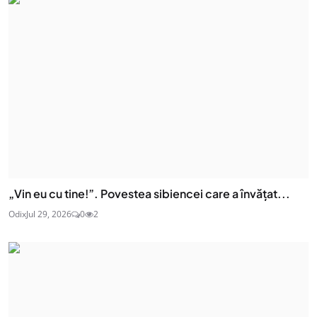
„Vin eu cu tine!”. Povestea sibiencei care a învățat...
Odix
Jul 29, 2026
0
2