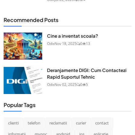
Recommended Posts
Cine a inventat scoala?
Odix
Nov 18, 2025
0
13
Deranjamente DIGI: Cum Contactezi
Rapid Suportul Tehnic
Odix
Nov 02, 2025
0
5
Popular Tags
clienti
telefon
reclamatii
curier
contact
informatii
myppc
android
ios
aplicatie