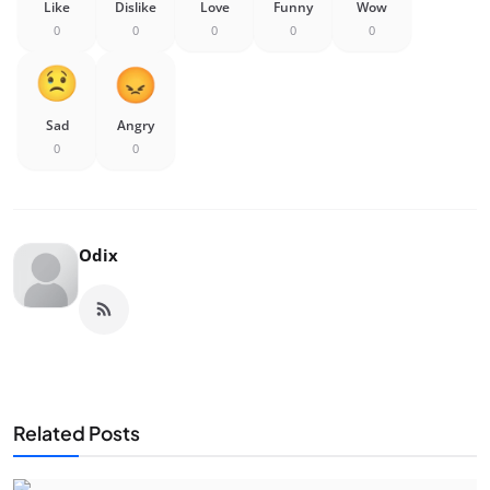
Like
Dislike
Love
Funny
Wow
0
0
0
0
0
Sad
Angry
0
0
Odix
Related Posts