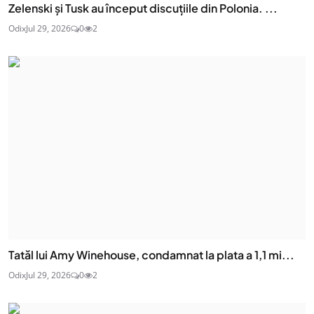
Zelenski și Tusk au început discuțiile din Polonia. ...
Odix
Jul 29, 2026
0
2
Tatăl lui Amy Winehouse, condamnat la plata a 1,1 mi...
Odix
Jul 29, 2026
0
2