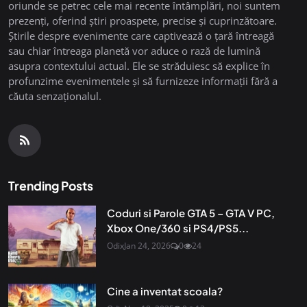
oriunde se petrec cele mai recente întâmplări, noi suntem
prezenți, oferind știri proaspete, precise și cuprinzătoare.
Știrile despre evenimente care captivează o țară întreagă
sau chiar întreaga planetă vor aduce o rază de lumină
asupra contextului actual. Ele se străduiesc să explice în
profunzime evenimentele și să furnizeze informații fără a
căuta senzaționalul.
Trending Posts
Coduri si Parole GTA 5 – GTA V PC,
Xbox One/360 si PS4/PS5...
Odix
Jan 24, 2026
0
24
Cine a inventat scoala?