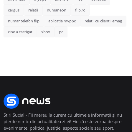
cargus
relatii
numar eon
flip.ro
numar telefon flip
aplicatia myppc
relatii cu clientii emag
cine a castigat
xbox
pc
Stiri Sucial - Fii mereu la curent cu ultimele informații și nu
pierde nimic din actualitatea zilei! Fie că este vorba despre
evenimente, politica, justiție, aspecte sociale sau sport,