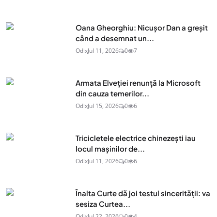
Oana Gheorghiu: Nicușor Dan a greșit
când a desemnat un...
Odix
Jul 11, 2026
0
7
Armata Elveției renunță la Microsoft
din cauza temerilor...
Odix
Jul 15, 2026
0
6
Tricicletele electrice chinezești iau
locul mașinilor de...
Odix
Jul 11, 2026
0
6
Înalta Curte dă joi testul sincerității: va
sesiza Curtea...
Odix
Jul 22, 2026
0
4