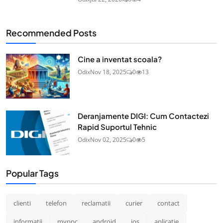
Recommended Posts
Cine a inventat scoala?
Odix
Nov 18, 2025
0
13
Deranjamente DIGI: Cum Contactezi
Rapid Suportul Tehnic
Odix
Nov 02, 2025
0
5
Popular Tags
clienti
telefon
reclamatii
curier
contact
informatii
myppc
android
ios
aplicatie