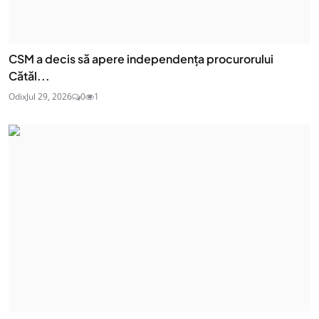
CSM a decis să apere independența procurorului
Cătăl...
Odix
Jul 29, 2026
0
1