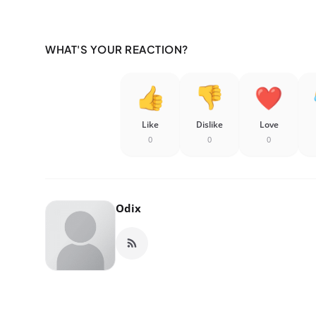
WHAT'S YOUR REACTION?
Like
Dislike
Love
0
0
0
Odix