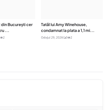
R din București cer
Tatăl lui Amy Winehouse,
ru ...
condamnat la plata a 1,1 mi...
2
Odix
Jul 29, 2026
0
2