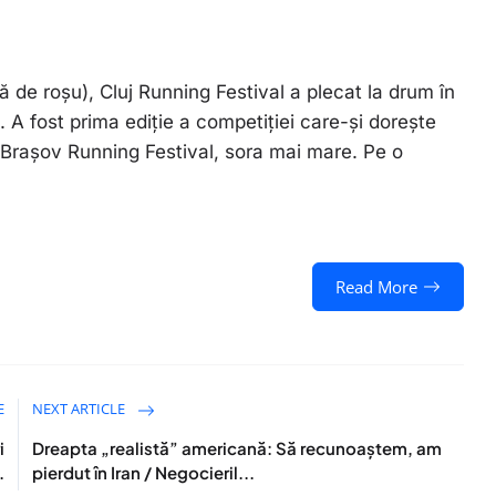
 de roșu), Cluj Running Festival a plecat la drum în
. A fost prima ediție a competiției care-și dorește
 Brașov Running Festival, sora mai mare. Pe o
Read More
E
NEXT ARTICLE
i
Dreapta „realistă” americană: Să recunoaştem, am
.
pierdut în Iran / Negocieril...