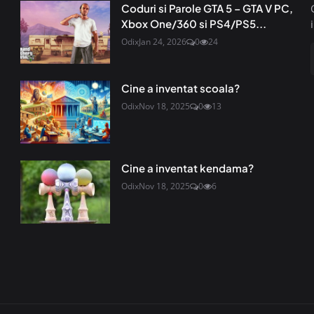
Coduri si Parole GTA 5 – GTA V PC,
Xbox One/360 si PS4/PS5...
Odix
Jan 24, 2026
0
24
Cine a inventat scoala?
Odix
Nov 18, 2025
0
13
Cine a inventat kendama?
Odix
Nov 18, 2025
0
6