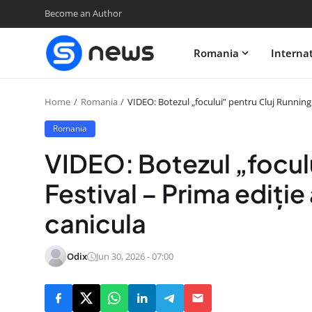
Become an Author
Romania
Interna
Home
Romania
VIDEO: Botezul „focului” pentru Cluj Running F
Romania
VIDEO: Botezul „focul
Festival – Prima ediție
canicula
Odix
Jun 30, 2026 - 07:00