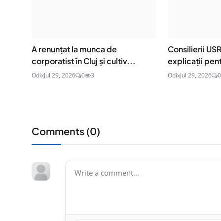
A renunțat la munca de
Consilierii US
corporatist în Cluj și cultiv...
explicații pent
Odix
Jul 29, 2026
0
3
Odix
Jul 29, 2026
0
Comments (
0
)