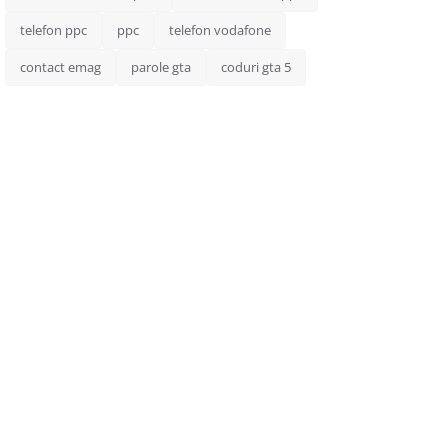
telefon ppc
ppc
telefon vodafone
contact emag
parole gta
coduri gta 5