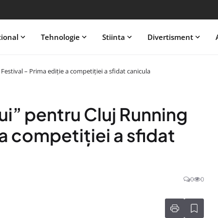
tional
Tehnologie
Stiinta
Divertisment
estival – Prima ediție a competiției a sfidat canicula
ui” pentru Cluj Running
 a competiției a sfidat
0
0