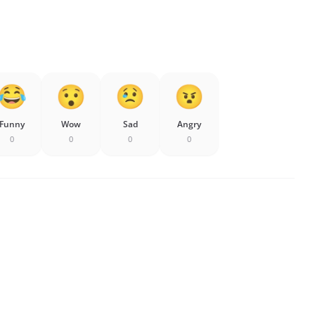
Funny
Wow
Sad
Angry
0
0
0
0