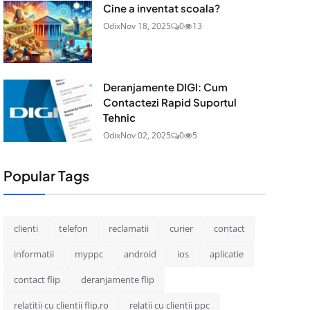
Cine a inventat scoala?
Odix
Nov 18, 2025
0
13
Deranjamente DIGI: Cum
Contactezi Rapid Suportul
Tehnic
Odix
Nov 02, 2025
0
5
Popular Tags
clienti
telefon
reclamatii
curier
contact
informatii
myppc
android
ios
aplicatie
contact flip
deranjamente flip
relatitii cu clientii flip.ro
relatii cu clientii ppc