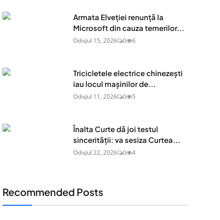
Armata Elveției renunță la
Microsoft din cauza temerilor...
Odix
Jul 15, 2026
0
6
Tricicletele electrice chinezești
iau locul mașinilor de...
Odix
Jul 11, 2026
0
5
Înalta Curte dă joi testul
sincerității: va sesiza Curtea...
Odix
Jul 22, 2026
0
4
Recommended Posts