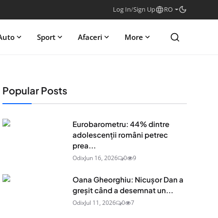
Log In
/
Sign Up
RO
Auto
Sport
Afaceri
More
Popular Posts
Eurobarometru: 44% dintre
adolescenţii români petrec
prea...
Odix
Jun 16, 2026
0
9
Oana Gheorghiu: Nicușor Dan a
greșit când a desemnat un...
Odix
Jul 11, 2026
0
7