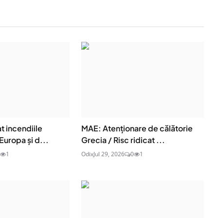
t incendiile
MAE: Atenţionare de călătorie
Europa și d...
Grecia / Risc ridicat ...
1
Odix
Jul 29, 2026
0
1