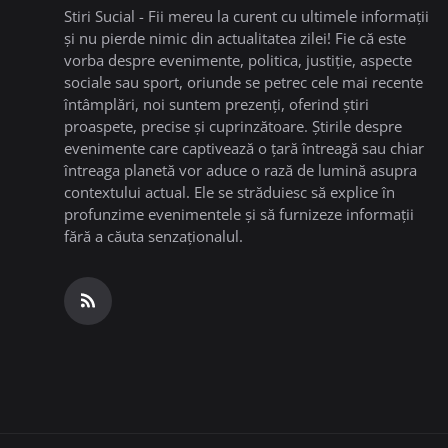
Stiri Sucial - Fii mereu la curent cu ultimele informații
și nu pierde nimic din actualitatea zilei! Fie că este
vorba despre evenimente, politica, justiție, aspecte
sociale sau sport, oriunde se petrec cele mai recente
întâmplări, noi suntem prezenți, oferind știri
proaspete, precise și cuprinzătoare. Știrile despre
evenimente care captivează o țară întreagă sau chiar
întreaga planetă vor aduce o rază de lumină asupra
contextului actual. Ele se străduiesc să explice în
profunzime evenimentele și să furnizeze informații
fără a căuta senzaționalul.