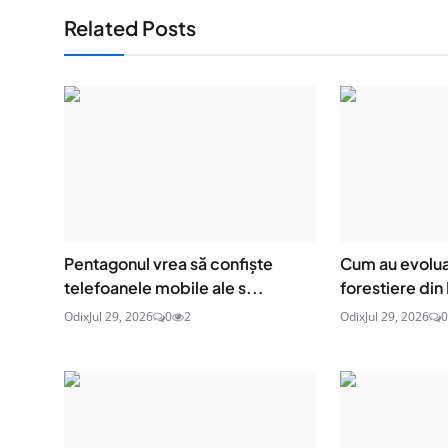
Related Posts
Pentagonul vrea să confiște
Cum au evolua
telefoanele mobile ale s...
forestiere din 
Odix
Jul 29, 2026
0
2
Odix
Jul 29, 2026
0