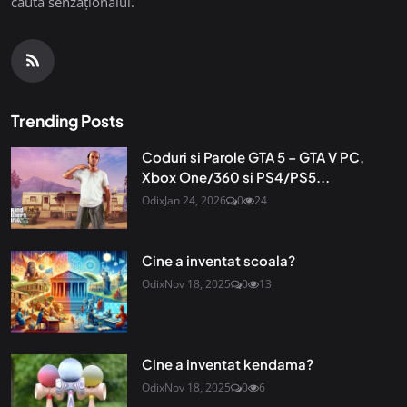
căuta senzaționalul.
Trending Posts
Coduri si Parole GTA 5 – GTA V PC,
Xbox One/360 si PS4/PS5...
Odix
Jan 24, 2026
0
24
Cine a inventat scoala?
Odix
Nov 18, 2025
0
13
Cine a inventat kendama?
Odix
Nov 18, 2025
0
6