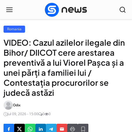
Romania
VIDEO: Cazul azilelor ilegale din
Bihor/ DIICOT cere arestarea
preventivă a lui Viorel Pașca și a
unei părți a familiei lui /
Contestația procurorilor se
judecă astăzi
Odix
Jul 09, 2026 - 15:00
0
0