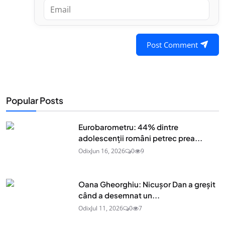
Post Comment
Popular Posts
Eurobarometru: 44% dintre
adolescenţii români petrec prea...
Odix
Jun 16, 2026
0
9
Oana Gheorghiu: Nicușor Dan a greșit
când a desemnat un...
Odix
Jul 11, 2026
0
7