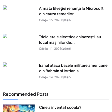
Armata Elveției renunță la Microsoft
din cauza temerilor...
Odix
Jul 15, 2026
0
6
Tricicletele electrice chinezești iau
locul mașinilor de...
Odix
Jul 11, 2026
0
6
Iranul atacă bazele militare americane
din Bahrain și Iordania...
Odix
Jul 14, 2026
0
5
Recommended Posts
Cine a inventat scoala?