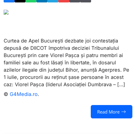
Curtea de Apel Bucureşti dezbate joi contestaţia
depusă de DIICOT împotriva deciziei Tribunalului
Bucureşti prin care Viorel Paşca şi patru membri ai
familiei sale au fost lăsaţi în libertate, în dosarul
azilelor ilegale din judeţul Bihor, anunță Agerpres. Pe
1 iulie, procurorii au reţinut şase persoane în acest
caz: Viorel Paşca (liderul Asociaţiei Dumbrava – […]
©
G4Media.ro
.
Read More