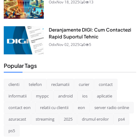
Odix
Nov 18, 2025
0
13
Deranjamente DIGI: Cum Contactezi
Rapid Suportul Tehnic
Odix
Nov 02, 2025
0
5
Popular Tags
clienti
telefon
reclamatii
curier
contact
informatii
myppc
android
ios
aplicatie
contact eon
relatii cu clientii
eon
server radio online
azuracast
streaming
2025
drumul eroilor
ps4
ps5