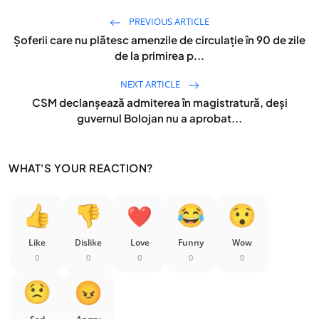
PREVIOUS ARTICLE
Șoferii care nu plătesc amenzile de circulație în 90 de zile
de la primirea p...
NEXT ARTICLE
CSM declanșează admiterea în magistratură, deși
guvernul Bolojan nu a aprobat...
WHAT'S YOUR REACTION?
Like
Dislike
Love
Funny
Wow
0
0
0
0
0