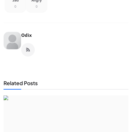
Sad
Angry
0
0
Odix
Related Posts