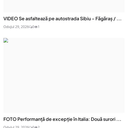
VIDEO Se asfaltează pe autostrada Sibiu – Făgăraș / ...
Odix
Jul 29, 2026
0
1
FOTO Performanță de excepție în Italia: Două surori ...
Odix
Jul 29, 2026
0
2