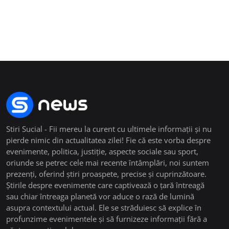
Stiri Sucial - Fii mereu la curent cu ultimele informații și nu
pierde nimic din actualitatea zilei! Fie că este vorba despre
evenimente, politica, justiție, aspecte sociale sau sport,
oriunde se petrec cele mai recente întâmplări, noi suntem
prezenți, oferind știri proaspete, precise și cuprinzătoare.
Știrile despre evenimente care captivează o țară întreagă
sau chiar întreaga planetă vor aduce o rază de lumină
asupra contextului actual. Ele se străduiesc să explice în
profunzime evenimentele și să furnizeze informații fără a