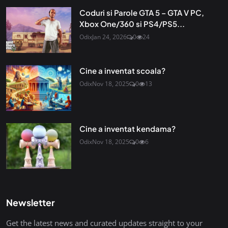
Coduri si Parole GTA 5 – GTA V PC,
Xbox One/360 si PS4/PS5...
Odix
Jan 24, 2026
0
24
Cine a inventat scoala?
Odix
Nov 18, 2025
0
13
Cine a inventat kendama?
Odix
Nov 18, 2025
0
6
Newsletter
Get the latest news and curated updates straight to your