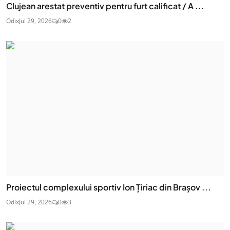
Clujean arestat preventiv pentru furt calificat / A ...
Odix
Jul 29, 2026
0
2
Proiectul complexului sportiv Ion Țiriac din Brașov ...
Odix
Jul 29, 2026
0
3