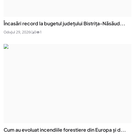
Încasări record la bugetul județului Bistrița-Năsăud...
Odix
Jul 29, 2026
0
1
Cum au evoluat incendiile forestiere din Europa și d...