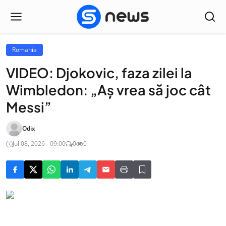
Romania
VIDEO: Djokovic, faza zilei la
Wimbledon: „Aș vrea să joc cât
Messi”
Odix
Jul 08, 2026 - 09:00
0
0