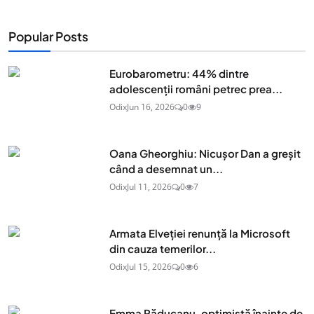
Popular Posts
Eurobarometru: 44% dintre
adolescenţii români petrec prea...
Odix
Jun 16, 2026
0
9
Oana Gheorghiu: Nicușor Dan a greșit
când a desemnat un...
Odix
Jul 11, 2026
0
7
Armata Elveției renunță la Microsoft
din cauza temerilor...
Odix
Jul 15, 2026
0
6
Emma Răducanu, optimistă înainte de