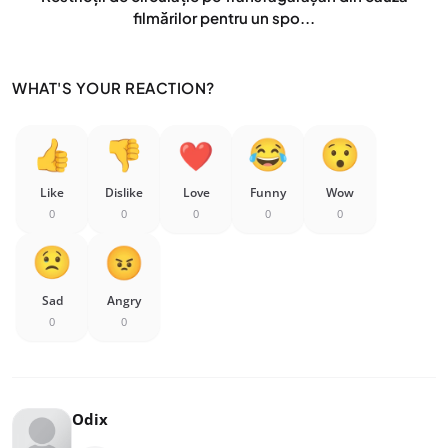
filmărilor pentru un spo...
WHAT'S YOUR REACTION?
Like
Dislike
Love
Funny
Wow
0
0
0
0
0
Sad
Angry
0
0
Odix