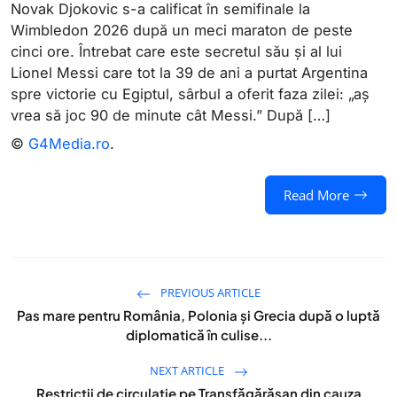
Novak Djokovic s-a calificat în semifinale la
Wimbledon 2026 după un meci maraton de peste
cinci ore. Întrebat care este secretul său și al lui
Lionel Messi care tot la 39 de ani a purtat Argentina
spre victorie cu Egiptul, sârbul a oferit faza zilei: „aș
vrea să joc 90 de minute cât Messi.” După […]
©
G4Media.ro
.
Read More
PREVIOUS ARTICLE
Pas mare pentru România, Polonia și Grecia după o luptă
diplomatică în culise...
NEXT ARTICLE
Restricţii de circulaţie pe Transfăgărăşan din cauza