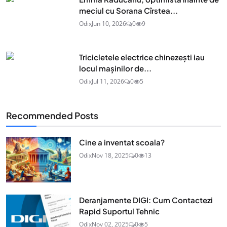
meciul cu Sorana Cîrstea...
Odix
Jun 10, 2026
0
9
Tricicletele electrice chinezești iau
locul mașinilor de...
Odix
Jul 11, 2026
0
5
Recommended Posts
Cine a inventat scoala?
Odix
Nov 18, 2025
0
13
Deranjamente DIGI: Cum Contactezi
Rapid Suportul Tehnic
Odix
Nov 02, 2025
0
5