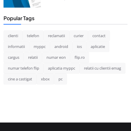
Popular Tags
clienti
telefon
reclamatii
curier
contact
informatii
myppc
android
ios
aplicatie
cargus
relatii
numar eon
flip.ro
numar telefon flip
aplicatia myppc
relatii cu clientii emag
cine a castigat
xbox
pc