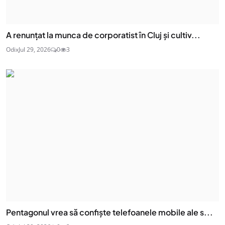
A renunțat la munca de corporatist în Cluj și cultiv...
Odix
Jul 29, 2026
0
3
Pentagonul vrea să confiște telefoanele mobile ale s...