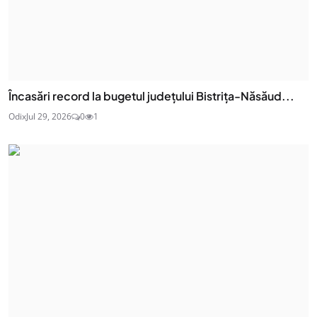
Încasări record la bugetul județului Bistrița-Năsăud...
Odix
Jul 29, 2026
0
1