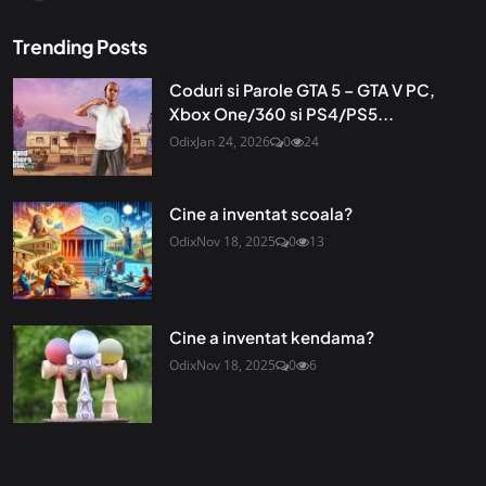
Trending Posts
Coduri si Parole GTA 5 – GTA V PC,
Xbox One/360 si PS4/PS5...
Odix
Jan 24, 2026
0
24
Cine a inventat scoala?
Odix
Nov 18, 2025
0
13
Cine a inventat kendama?
Odix
Nov 18, 2025
0
6