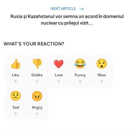
NEXT ARTICLE
Rusia şi Kazahstanul vor semna un acord în domeniul
nuclear cu prilejul vizit...
WHAT'S YOUR REACTION?
Like
Dislike
Love
Funny
Wow
0
0
0
0
0
Sad
Angry
0
0