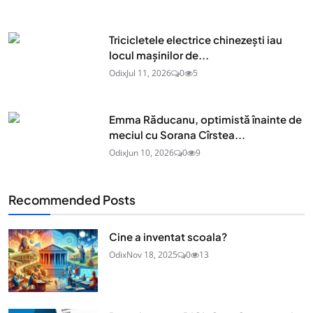
Tricicletele electrice chinezești iau
locul mașinilor de...
Odix
Jul 11, 2026
0
5
Emma Răducanu, optimistă înainte de
meciul cu Sorana Cîrstea...
Odix
Jun 10, 2026
0
9
Recommended Posts
Cine a inventat scoala?
Odix
Nov 18, 2025
0
13