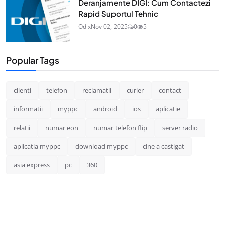
Deranjamente DIGI: Cum Contactezi
Rapid Suportul Tehnic
Odix
Nov 02, 2025
0
5
Popular Tags
clienti
telefon
reclamatii
curier
contact
informatii
myppc
android
ios
aplicatie
relatii
numar eon
numar telefon flip
server radio
aplicatia myppc
download myppc
cine a castigat
asia express
pc
360