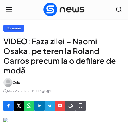
Romania
VIDEO: Faza zilei – Naomi
Osaka, pe teren la Roland
Garros precum la o defilare de
modă
Odix
May 26, 2026 - 19:00
0
0