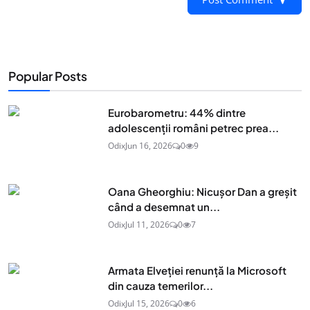
Popular Posts
Eurobarometru: 44% dintre
adolescenţii români petrec prea...
Odix
Jun 16, 2026
0
9
Oana Gheorghiu: Nicușor Dan a greșit
când a desemnat un...
Odix
Jul 11, 2026
0
7
Armata Elveției renunță la Microsoft
din cauza temerilor...
Odix
Jul 15, 2026
0
6