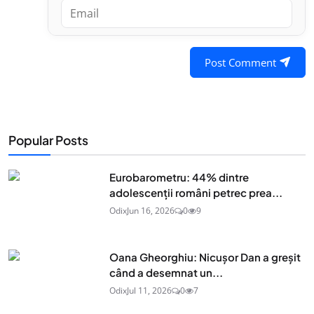
Post Comment
Popular Posts
Eurobarometru: 44% dintre
adolescenţii români petrec prea...
Odix
Jun 16, 2026
0
9
Oana Gheorghiu: Nicușor Dan a greșit
când a desemnat un...
Odix
Jul 11, 2026
0
7