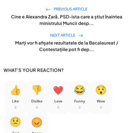
PREVIOUS ARTICLE
Cine e Alexandra Zară, PSD-ista care a știut înaintea
ministrului Muncii desp...
NEXT ARTICLE
Marți vor fi afișate rezultatele de la Bacalaureat /
Contestațiile pot fi dep...
WHAT'S YOUR REACTION?
Like
Dislike
Love
Funny
Wow
0
0
0
0
0