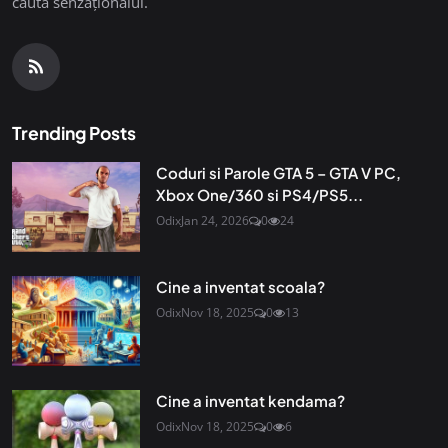
căuta senzaționalul.
Trending Posts
Coduri si Parole GTA 5 – GTA V PC,
Xbox One/360 si PS4/PS5...
Odix
Jan 24, 2026
0
24
Cine a inventat scoala?
Odix
Nov 18, 2025
0
13
Cine a inventat kendama?
Odix
Nov 18, 2025
0
6