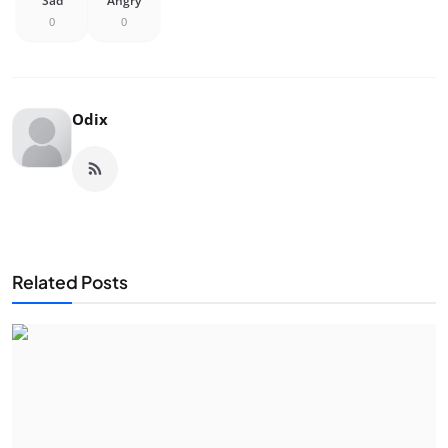
Sad
Angry
0
0
Odix
Related Posts