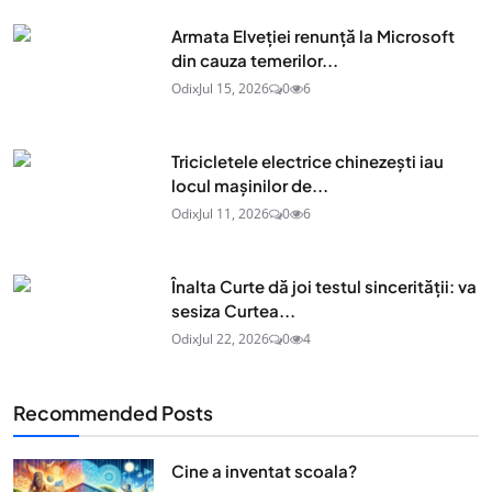
Armata Elveției renunță la Microsoft
din cauza temerilor...
Odix
Jul 15, 2026
0
6
Tricicletele electrice chinezești iau
locul mașinilor de...
Odix
Jul 11, 2026
0
6
Înalta Curte dă joi testul sincerității: va
sesiza Curtea...
Odix
Jul 22, 2026
0
4
Recommended Posts
Cine a inventat scoala?