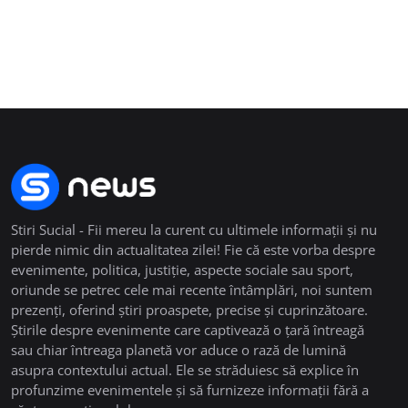
Stiri Sucial - Fii mereu la curent cu ultimele informații și nu
pierde nimic din actualitatea zilei! Fie că este vorba despre
evenimente, politica, justiție, aspecte sociale sau sport,
oriunde se petrec cele mai recente întâmplări, noi suntem
prezenți, oferind știri proaspete, precise și cuprinzătoare.
Știrile despre evenimente care captivează o țară întreagă
sau chiar întreaga planetă vor aduce o rază de lumină
asupra contextului actual. Ele se străduiesc să explice în
profunzime evenimentele și să furnizeze informații fără a