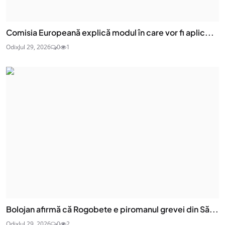
Comisia Europeană explică modul în care vor fi aplic...
Odix
Jul 29, 2026
0
1
Bolojan afirmă că Rogobete e piromanul grevei din Să...
Odix
Jul 29, 2026
0
2