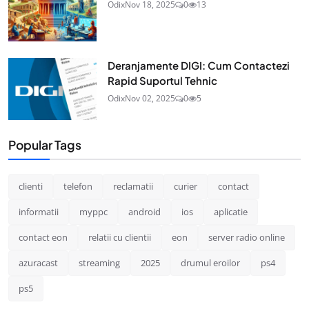
Odix
Nov 18, 2025
0
13
Deranjamente DIGI: Cum Contactezi
Rapid Suportul Tehnic
Odix
Nov 02, 2025
0
5
Popular Tags
clienti
telefon
reclamatii
curier
contact
informatii
myppc
android
ios
aplicatie
contact eon
relatii cu clientii
eon
server radio online
azuracast
streaming
2025
drumul eroilor
ps4
ps5