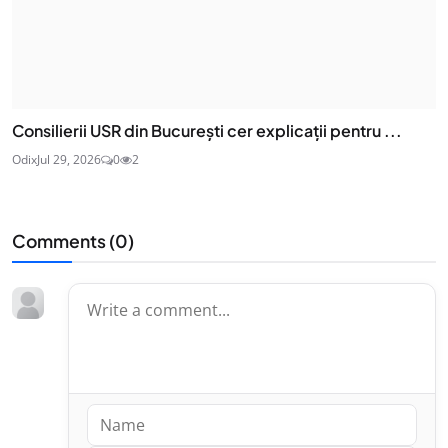
Consilierii USR din București cer explicații pentru ...
Odix
Jul 29, 2026
0
2
Comments (
0
)