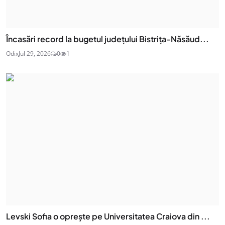
Încasări record la bugetul județului Bistrița-Năsăud...
Odix
Jul 29, 2026
0
1
Levski Sofia o oprește pe Universitatea Craiova din ...