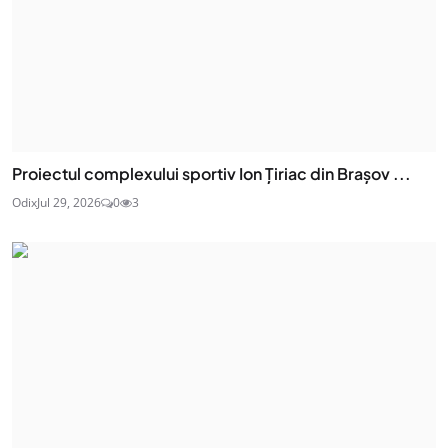
Proiectul complexului sportiv Ion Țiriac din Brașov ...
Odix
Jul 29, 2026
0
3