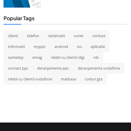
Popular Tags
clienti
telefon
reclamatii
curier
contact
informatii
myppc
android
ios
aplicatie
sameday
emag
relatii cu clientii digi
rds
contact ppc
deranjamente ppc
deranjamente vodafone
relatii cu clientii vodafone
madrasa
coduri gta