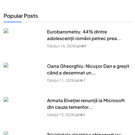
Popular Posts
Eurobarometru: 44% dintre
adolescenţii români petrec prea...
Odix
Jun 16, 2026
0
9
Oana Gheorghiu: Nicușor Dan a greșit
când a desemnat un...
Odix
Jul 11, 2026
0
7
Armata Elveției renunță la Microsoft
din cauza temerilor...
Odix
Jul 15, 2026
0
6
Tricicletele electrice chinezești iau