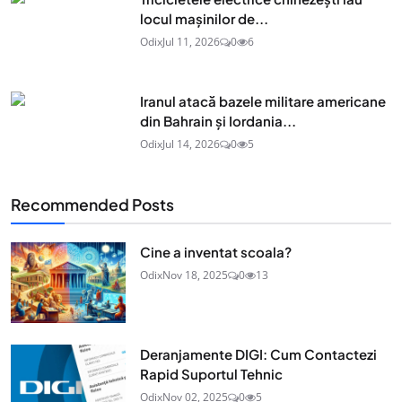
locul mașinilor de...
Odix
Jul 11, 2026
0
6
Iranul atacă bazele militare americane
din Bahrain și Iordania...
Odix
Jul 14, 2026
0
5
Recommended Posts
Cine a inventat scoala?
Odix
Nov 18, 2025
0
13
Deranjamente DIGI: Cum Contactezi
Rapid Suportul Tehnic
Odix
Nov 02, 2025
0
5