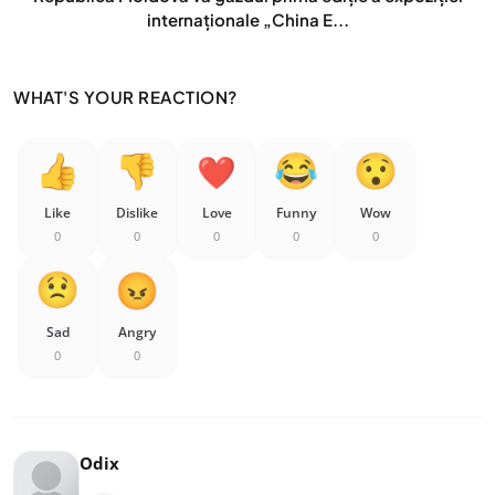
internaționale „China E...
WHAT'S YOUR REACTION?
Like
Dislike
Love
Funny
Wow
0
0
0
0
0
Sad
Angry
0
0
Odix