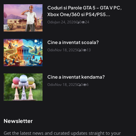
Coduri si Parole GTA 5 – GTA V PC,
Xbox One/360 si PS4/PS5...
Odix
Jan 24, 2026
0
24
Cine a inventat scoala?
Odix
Nov 18, 2025
0
13
Cine a inventat kendama?
Odix
Nov 18, 2025
0
6
Newsletter
Get the latest news and curated updates straight to your