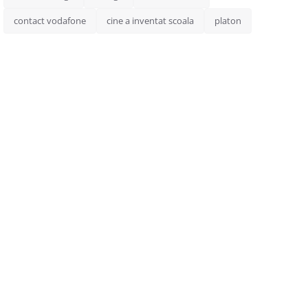
contact vodafone
cine a inventat scoala
platon