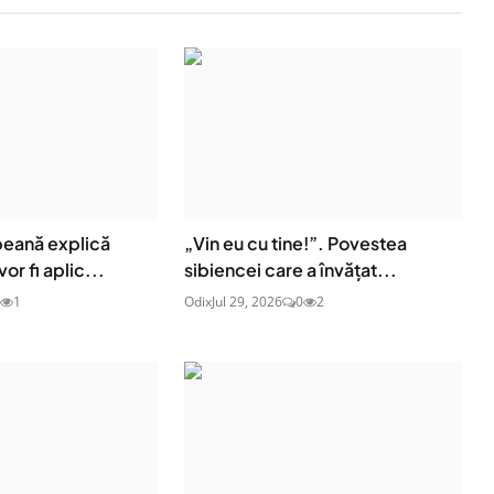
eană explică
„Vin eu cu tine!”. Povestea
or fi aplic...
sibiencei care a învățat...
1
Odix
Jul 29, 2026
0
2