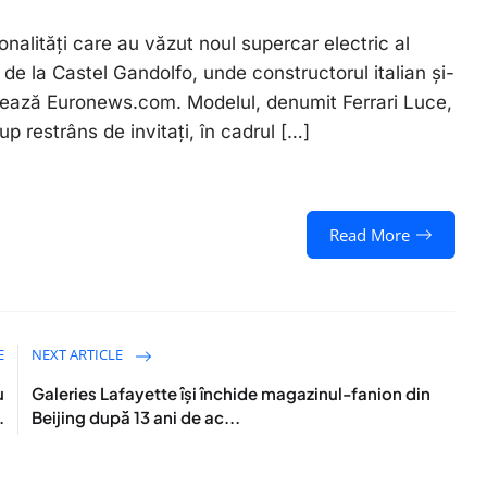
onalități care au văzut noul supercar electric al
 de la Castel Gandolfo, unde constructorul italian și-
elatează Euronews.com. Modelul, denumit Ferrari Luce,
p restrâns de invitați, în cadrul […]
Read More
E
NEXT ARTICLE
u
Galeries Lafayette își închide magazinul-fanion din
.
Beijing după 13 ani de ac...