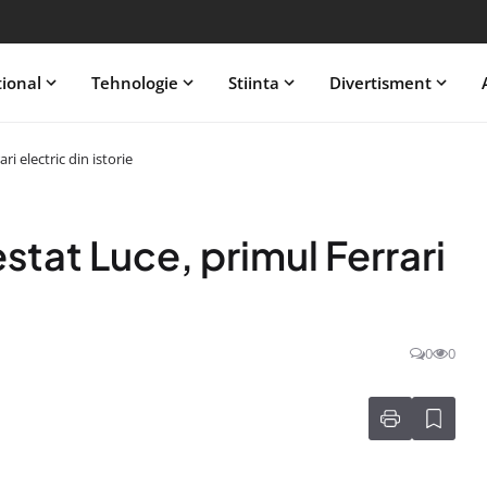
tional
Tehnologie
Stiinta
Divertisment
i electric din istorie
stat Luce, primul Ferrari
0
0