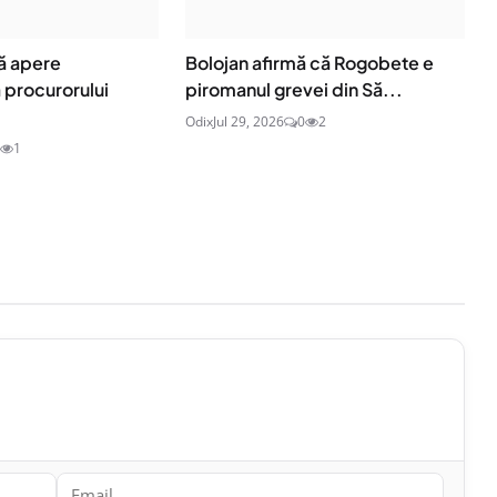
ă apere
Bolojan afirmă că Rogobete e
procurorului
piromanul grevei din Să...
Odix
Jul 29, 2026
0
2
1