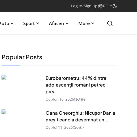
Log In
/
Sign Up
RO
Auto
Sport
Afaceri
More
Popular Posts
Eurobarometru: 44% dintre
adolescenţii români petrec
prea...
Odix
Jun 16, 2026
0
9
Oana Gheorghiu: Nicușor Dan a
greșit când a desemnat un...
Odix
Jul 11, 2026
0
7