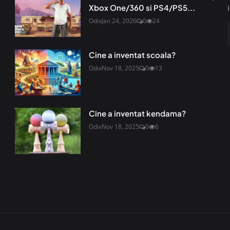
Xbox One/360 si PS4/PS5...
Odix
Jan 24, 2026
0
24
Cine a inventat scoala?
Odix
Nov 18, 2025
0
13
Cine a inventat kendama?
Odix
Nov 18, 2025
0
6