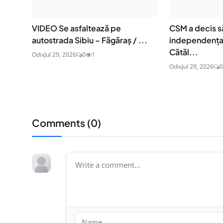
VIDEO Se asfaltează pe
CSM a decis s
autostrada Sibiu – Făgăraș / ...
independența 
Cătăl...
Odix
Jul 29, 2026
0
1
Odix
Jul 29, 2026
0
Comments (
0
)