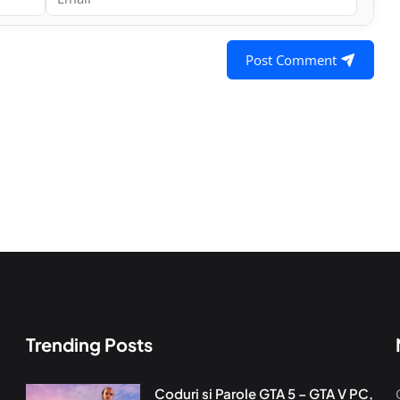
Post Comment
Trending Posts
Coduri si Parole GTA 5 – GTA V PC,