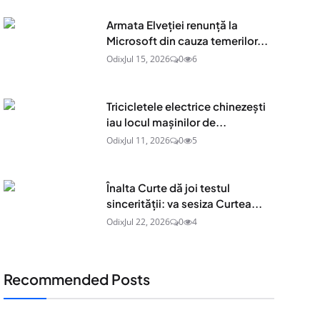
Armata Elveției renunță la
Microsoft din cauza temerilor...
Odix
Jul 15, 2026
0
6
Tricicletele electrice chinezești
iau locul mașinilor de...
Odix
Jul 11, 2026
0
5
Înalta Curte dă joi testul
sincerității: va sesiza Curtea...
Odix
Jul 22, 2026
0
4
Recommended Posts