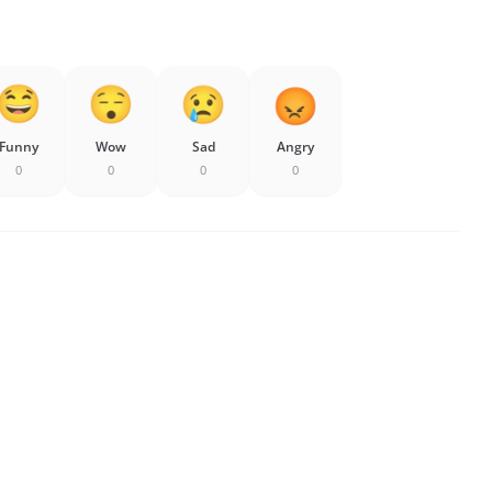
Funny
Wow
Sad
Angry
0
0
0
0