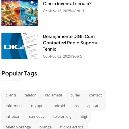
Cine a inventat scoala?
Odix
Nov 18, 2025
0
13
Deranjamente DIGI: Cum
Contactezi Rapid Suportul
Tehnic
Odix
Nov 02, 2025
0
5
Popular Tags
clienti
telefon
reclamatii
curier
contact
informatii
myppc
android
ios
aplicatie
intrebari
sameday
telefon digi
digi
telefon orange
orange
hidroelectrica