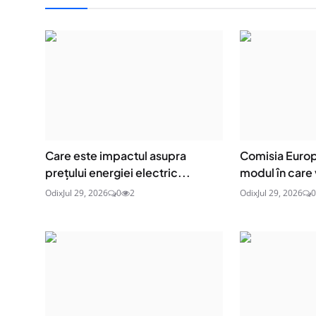
Care este impactul asupra
Comisia Europ
prețului energiei electric...
modul în care v
Odix
Jul 29, 2026
0
2
Odix
Jul 29, 2026
0