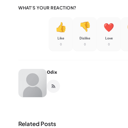
WHAT'S YOUR REACTION?
Like
Dislike
Love
0
0
0
Odix
Related Posts