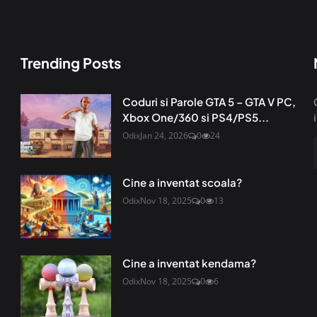
Trending Posts
Coduri si Parole GTA 5 – GTA V PC,
Xbox One/360 si PS4/PS5...
Odix
Jan 24, 2026
0
24
Cine a inventat scoala?
Odix
Nov 18, 2025
0
13
Cine a inventat kendama?
Odix
Nov 18, 2025
0
6