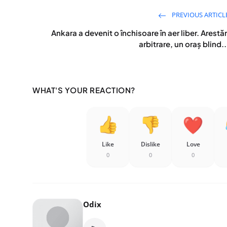
PREVIOUS ARTICL
Ankara a devenit o închisoare în aer liber. Arestăr
arbitrare, un oraș blind..
WHAT'S YOUR REACTION?
Like
Dislike
Love
0
0
0
Odix