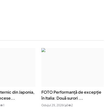
ernic din Japonia,
FOTO Performanță de excepție
ecese...
în Italia: Două surori ...
1
Odix
Jul 29, 2026
0
2