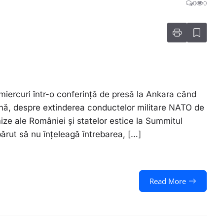
0
0
 miercuri într-o conferință de presă la Ankara când
ână, despre extinderea conductelor militare NATO de
ize ale României și statelor estice la Summitul
ărut să nu înțeleagă întrebarea, […]
Read More