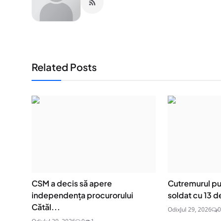
Related Posts
CSM a decis să apere
Cutremurul put
independența procurorului
soldat cu 13 d
Cătăl...
Odix
Jul 29, 2026
0