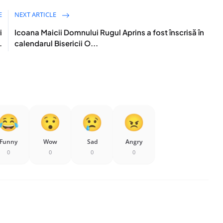
E
NEXT ARTICLE
i
Icoana Maicii Domnului Rugul Aprins a fost înscrisă în
.
calendarul Bisericii O...
Funny
Wow
Sad
Angry
0
0
0
0