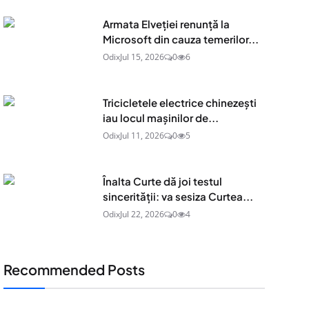
Armata Elveției renunță la
Microsoft din cauza temerilor...
Odix
Jul 15, 2026
0
6
Tricicletele electrice chinezești
iau locul mașinilor de...
Odix
Jul 11, 2026
0
5
Înalta Curte dă joi testul
sincerității: va sesiza Curtea...
Odix
Jul 22, 2026
0
4
Recommended Posts