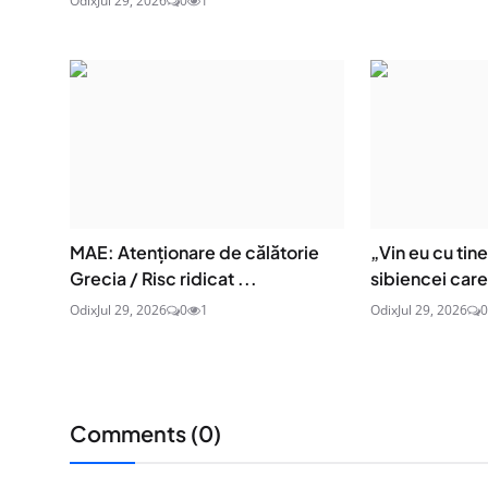
Odix
Jul 29, 2026
0
1
MAE: Atenţionare de călătorie
„Vin eu cu tin
Grecia / Risc ridicat ...
sibiencei care 
Odix
Jul 29, 2026
0
1
Odix
Jul 29, 2026
0
Comments (
0
)