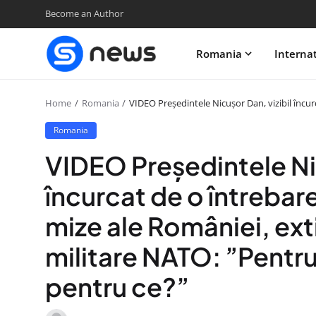
Become an Author
Romania
Interna
Home
Romania
VIDEO Președintele Nicușor Dan, vizibil încu
Romania
VIDEO Președintele Nic
încurcat de o întrebar
mize ale României, ex
militare NATO: ”Pentru
pentru ce?”