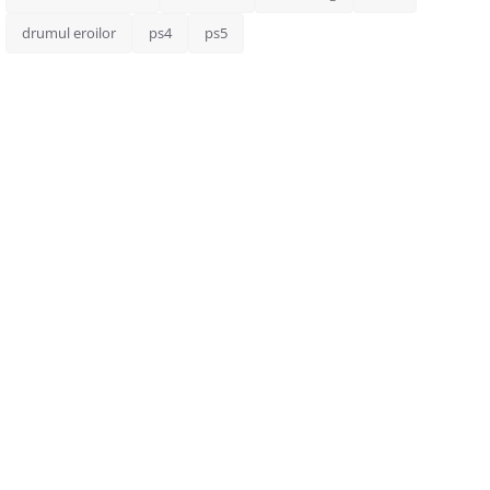
drumul eroilor
ps4
ps5