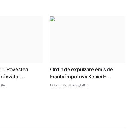
e!”. Povestea
Ordin de expulzare emis de
a învățat...
Franța împotriva Xeniei F...
2
Odix
Jul 29, 2026
0
1