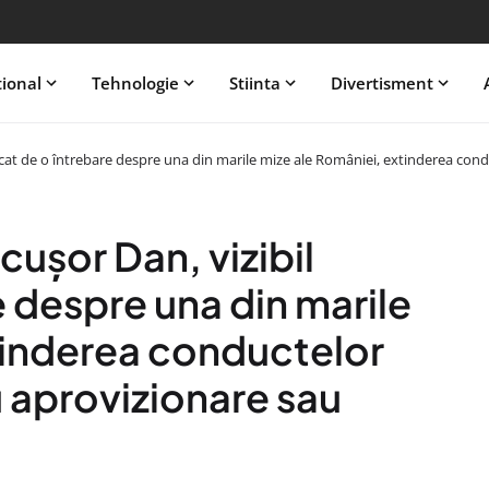
tional
Tehnologie
Stiinta
Divertisment
rcat de o întrebare despre una din marile mize ale României, extinderea cond
ușor Dan, vizibil
e despre una din marile
tinderea conductelor
 aprovizionare sau