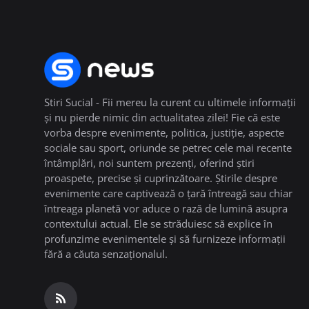
Stiri Sucial - Fii mereu la curent cu ultimele informații
și nu pierde nimic din actualitatea zilei! Fie că este
vorba despre evenimente, politica, justiție, aspecte
sociale sau sport, oriunde se petrec cele mai recente
întâmplări, noi suntem prezenți, oferind știri
proaspete, precise și cuprinzătoare. Știrile despre
evenimente care captivează o țară întreagă sau chiar
întreaga planetă vor aduce o rază de lumină asupra
contextului actual. Ele se străduiesc să explice în
profunzime evenimentele și să furnizeze informații
fără a căuta senzaționalul.