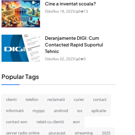
Cine a inventat scoala?
Odix
Nov 18, 2025
0
13
Deranjamente DIGI: Cum
Contactezi Rapid Suportul
Tehnic
Odix
Nov 02, 2025
0
5
Popular Tags
clienti
telefon
reclamatii
curier
contact
informatii
myppc
android
ios
aplicatie
contact eon
relatii cu clientii
eon
server radio online
azuracast
streaming
2025