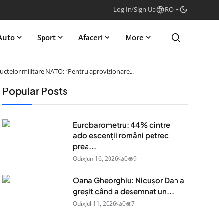
Log In
/
Sign Up
RO
Auto
Sport
Afaceri
More
uctelor militare NATO: ”Pentru aprovizionare...
Popular Posts
Eurobarometru: 44% dintre
adolescenţii români petrec
prea...
Odix
Jun 16, 2026
0
9
Oana Gheorghiu: Nicușor Dan a
greșit când a desemnat un...
Odix
Jul 11, 2026
0
7