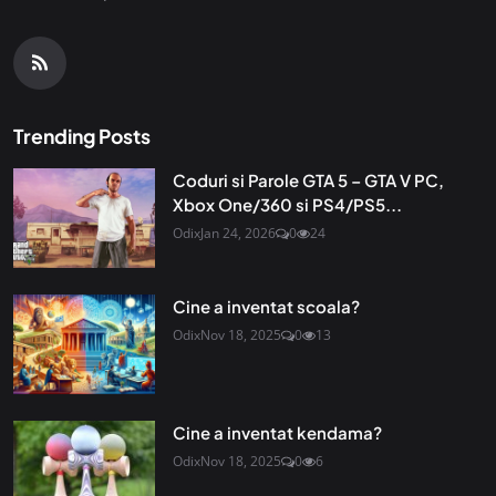
Trending Posts
Coduri si Parole GTA 5 – GTA V PC,
Xbox One/360 si PS4/PS5...
Odix
Jan 24, 2026
0
24
Cine a inventat scoala?
Odix
Nov 18, 2025
0
13
Cine a inventat kendama?
Odix
Nov 18, 2025
0
6