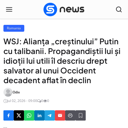
Romania
WSJ: Alianța „creștinului” Putin
cu talibanii. Propagandiștii lui și
idioții lui utili îl descriu drept
salvator al unui Occident
decadent aflat în declin
Odix
Jul 02, 2026 - 09:00
0
0