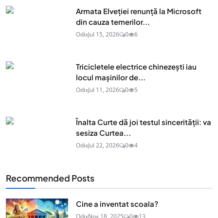
Armata Elveției renunță la Microsoft
din cauza temerilor...
Odix
Jul 15, 2026
0
6
Tricicletele electrice chinezești iau
locul mașinilor de...
Odix
Jul 11, 2026
0
5
Înalta Curte dă joi testul sincerității: va
sesiza Curtea...
Odix
Jul 22, 2026
0
4
Recommended Posts
Cine a inventat scoala?
Odix
Nov 18, 2025
0
13