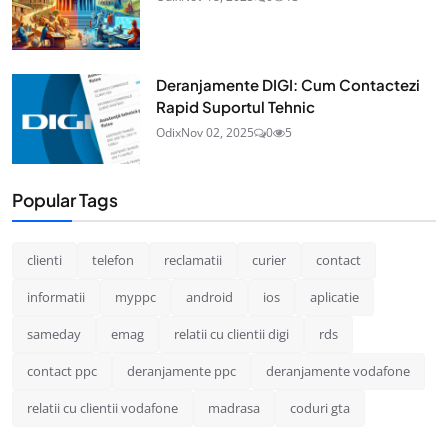
Deranjamente DIGI: Cum Contactezi
Rapid Suportul Tehnic
Odix
Nov 02, 2025
0
5
Popular Tags
clienti
telefon
reclamatii
curier
contact
informatii
myppc
android
ios
aplicatie
sameday
emag
relatii cu clientii digi
rds
contact ppc
deranjamente ppc
deranjamente vodafone
relatii cu clientii vodafone
madrasa
coduri gta