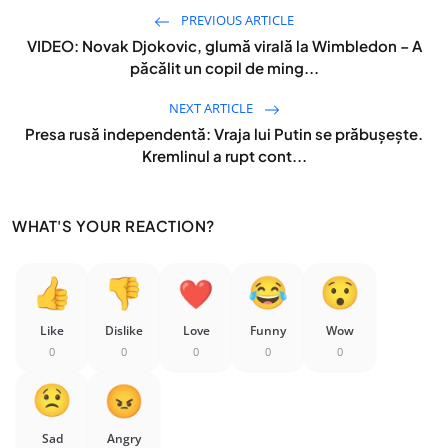
PREVIOUS ARTICLE
VIDEO: Novak Djokovic, glumă virală la Wimbledon – A
păcălit un copil de ming...
NEXT ARTICLE
Presa rusă independentă: Vraja lui Putin se prăbușește.
Kremlinul a rupt cont...
WHAT'S YOUR REACTION?
Like
Dislike
Love
Funny
Wow
0
0
0
0
0
Sad
Angry