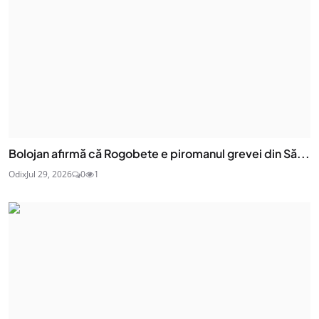
Bolojan afirmă că Rogobete e piromanul grevei din Să...
Odix
Jul 29, 2026
0
1