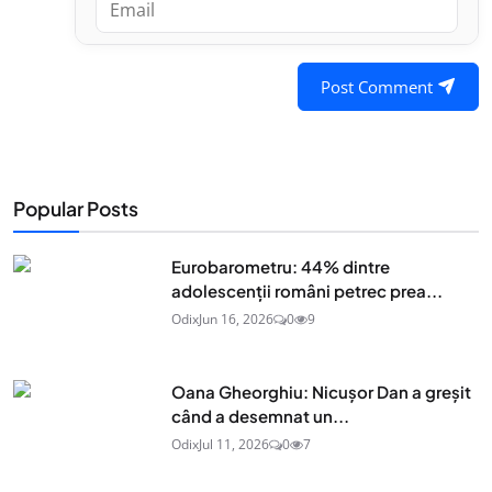
Post Comment
Popular Posts
Eurobarometru: 44% dintre
adolescenţii români petrec prea...
Odix
Jun 16, 2026
0
9
Oana Gheorghiu: Nicușor Dan a greșit
când a desemnat un...
Odix
Jul 11, 2026
0
7