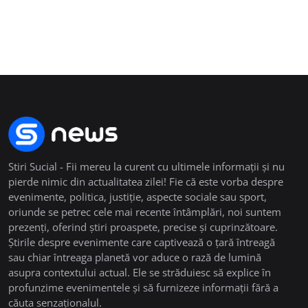
Stiri Sucial - Fii mereu la curent cu ultimele informații și nu
pierde nimic din actualitatea zilei! Fie că este vorba despre
evenimente, politica, justiție, aspecte sociale sau sport,
oriunde se petrec cele mai recente întâmplări, noi suntem
prezenți, oferind știri proaspete, precise și cuprinzătoare.
Știrile despre evenimente care captivează o țară întreagă
sau chiar întreaga planetă vor aduce o rază de lumină
asupra contextului actual. Ele se străduiesc să explice în
profunzime evenimentele și să furnizeze informații fără a
căuta senzaționalul.