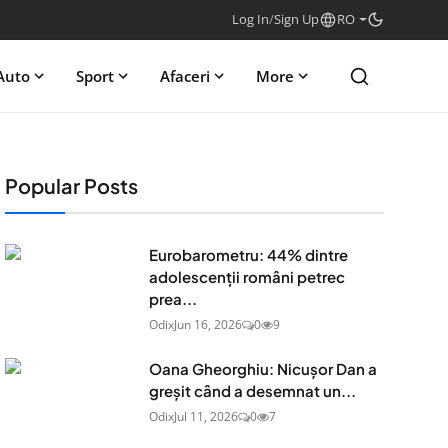
Log In
/
Sign Up
RO
Auto
Sport
Afaceri
More
Popular Posts
Eurobarometru: 44% dintre
adolescenţii români petrec
prea...
Odix
Jun 16, 2026
0
9
Oana Gheorghiu: Nicușor Dan a
greșit când a desemnat un...
Odix
Jul 11, 2026
0
7