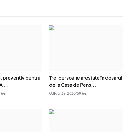
t preventiv pentru
Trei persoane arestate în dosarul
A ...
de la Casa de Pens...
2
Odix
Jul 29, 2026
0
2