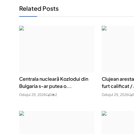
Related Posts
Centrala nucleară Kozlodui din
Clujean aresta
Bulgaria s-ar putea o...
furt calificat / 
Odix
Jul 29, 2026
0
2
Odix
Jul 29, 2026
0