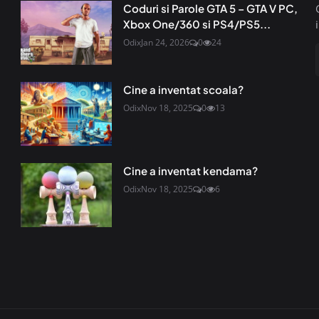
Coduri si Parole GTA 5 – GTA V PC,
Xbox One/360 si PS4/PS5...
Odix
Jan 24, 2026
0
24
Cine a inventat scoala?
Odix
Nov 18, 2025
0
13
Cine a inventat kendama?
Odix
Nov 18, 2025
0
6