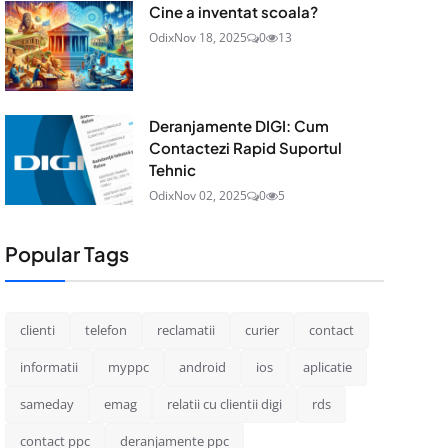
Cine a inventat scoala?
Odix
Nov 18, 2025
0
13
Deranjamente DIGI: Cum
Contactezi Rapid Suportul
Tehnic
Odix
Nov 02, 2025
0
5
Popular Tags
clienti
telefon
reclamatii
curier
contact
informatii
myppc
android
ios
aplicatie
sameday
emag
relatii cu clientii digi
rds
contact ppc
deranjamente ppc