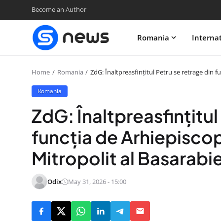
Become an Author
Romania
Interna
Home
Romania
ZdG: Înaltpreasfințitul Petru se retrage din fu
Romania
ZdG: Înaltpreasfințitul
funcția de Arhiepiscop 
Mitropolit al Basarabie
Odix
May 31, 2026 - 15:00