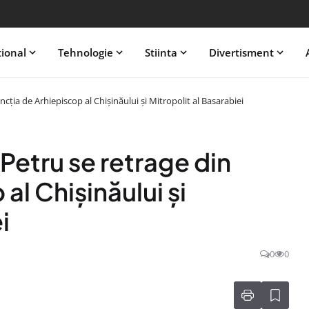
tional
Tehnologie
Stiinta
Divertisment
ncția de Arhiepiscop al Chișinăului și Mitropolit al Basarabiei
 Petru se retrage din
al Chișinăului și
i
0
0