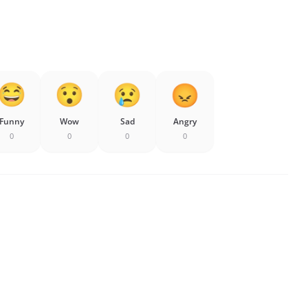
Funny
Wow
Sad
Angry
0
0
0
0