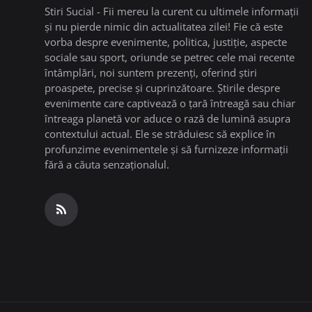
Stiri Sucial - Fii mereu la curent cu ultimele informații
și nu pierde nimic din actualitatea zilei! Fie că este
vorba despre evenimente, politica, justiție, aspecte
sociale sau sport, oriunde se petrec cele mai recente
întâmplări, noi suntem prezenți, oferind știri
proaspete, precise și cuprinzătoare. Știrile despre
evenimente care captivează o țară întreagă sau chiar
întreaga planetă vor aduce o rază de lumină asupra
contextului actual. Ele se străduiesc să explice în
profunzime evenimentele și să furnizeze informații
fără a căuta senzaționalul.