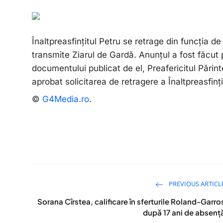
Înaltpreasfințitul Petru se retrage din funcția de
transmite Ziarul de Gardă. Anunțul a fost făcu
documentului publicat de el, Preafericitul Părin
aprobat solicitarea de retragere a Înaltpreasfinț
©
G4Media.ro
.
PREVIOUS ARTICL
Sorana Cîrstea, calificare în sferturile Roland-Garro
după 17 ani de absenț