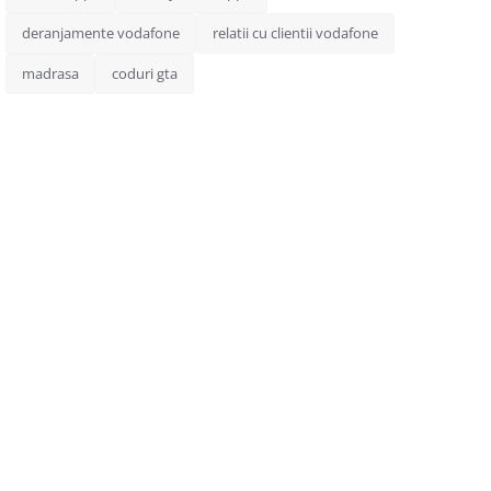
deranjamente vodafone
relatii cu clientii vodafone
madrasa
coduri gta