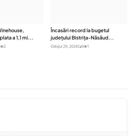
 Winehouse,
Încasări record la bugetul
lata a 1,1 mi...
județului Bistrița-Năsăud...
2
Odix
Jul 29, 2026
0
1