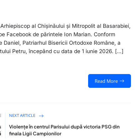
 Arhiepiscop al Chișinăului și Mitropolit al Basarabiei,
t pe Facebook de părintele Ion Marian. Conform
te Daniel, Patriarhul Bisericii Ortodoxe Române, a
itului Petru, începând cu data de 1 iunie 2026. […]
Read More
E
NEXT ARTICLE
s
Violențe în centrul Parisului după victoria PSG din
ă
finala Ligii Campionilor