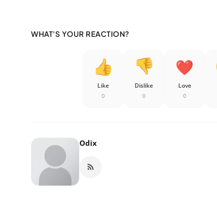
WHAT'S YOUR REACTION?
Like
Dislike
Love
0
0
0
Odix