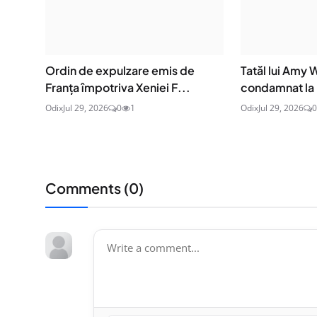
Ordin de expulzare emis de
Tatăl lui Amy
Franța împotriva Xeniei F...
condamnat la p
Odix
Jul 29, 2026
0
1
Odix
Jul 29, 2026
0
Comments (
0
)