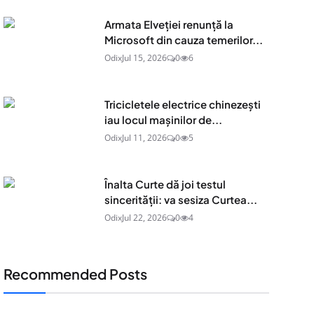
Armata Elveției renunță la
Microsoft din cauza temerilor...
Odix
Jul 15, 2026
0
6
Tricicletele electrice chinezești
iau locul mașinilor de...
Odix
Jul 11, 2026
0
5
Înalta Curte dă joi testul
sincerității: va sesiza Curtea...
Odix
Jul 22, 2026
0
4
Recommended Posts