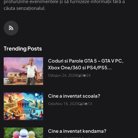
profunzime evenimentele și să furnizeze informații fără a
căuta senzaționalul.
Trending Posts
Coduri si Parole GTA 5 – GTA V PC,
Xbox One/360 si PS4/PS5...
Odix
Jan 24, 2026
0
24
Cine a inventat scoala?
Odix
Nov 18, 2025
0
13
Cine a inventat kendama?