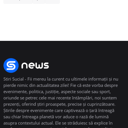
Stiri Sucial - Fii mereu la curent cu ultimele informații și nu
pierde nimic din actualitatea zilei! Fie că este vorba despre
evenimente, politica, justiție, aspecte sociale sau sport,
oriunde se petrec cele mai recente întâmplări, noi suntem
prezenți, oferind știri proaspete, precise și cuprinzătoare.
Știrile despre evenimente care captivează o țară întreagă
sau chiar întreaga planetă vor aduce o rază de lumină
asupra contextului actual. Ele se străduiesc să explice în