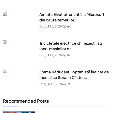
Armata Elveției renunță la Microsoft
din cauza temerilor...
Odix
Jul 15, 2026
0
6
Tricicletele electrice chinezești iau
locul mașinilor de...
Odix
Jul 11, 2026
0
5
Emma Răducanu, optimistă înainte de
meciul cu Sorana Cîrstea...
Odix
Jun 10, 2026
0
9
Recommended Posts