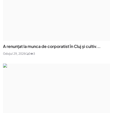
A renunțat la munca de corporatist în Cluj și cultiv...
Odix
Jul 29, 2026
0
3