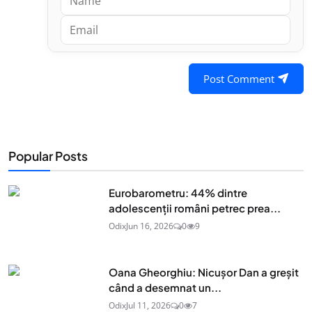
Post Comment
Popular Posts
Eurobarometru: 44% dintre
adolescenţii români petrec prea...
Odix
Jun 16, 2026
0
9
Oana Gheorghiu: Nicușor Dan a greșit
când a desemnat un...
Odix
Jul 11, 2026
0
7