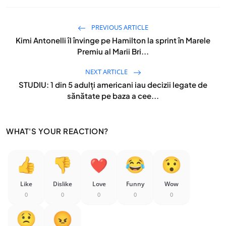
PREVIOUS ARTICLE
Kimi Antonelli îl învinge pe Hamilton la sprint în Marele
Premiu al Marii Bri...
NEXT ARTICLE
STUDIU: 1 din 5 adulți americani iau decizii legate de
sănătate pe baza a cee...
WHAT'S YOUR REACTION?
Like
Dislike
Love
Funny
Wow
0
0
0
0
0