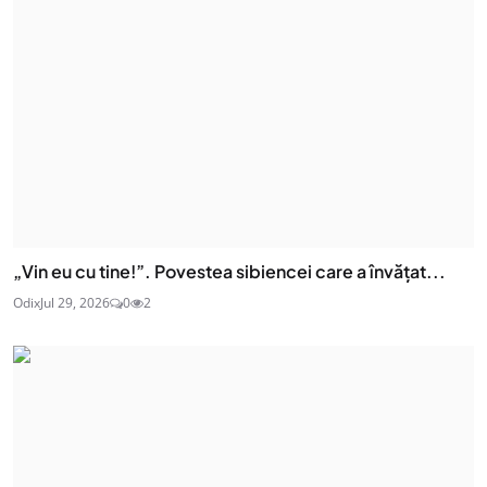
„Vin eu cu tine!”. Povestea sibiencei care a învățat...
Odix
Jul 29, 2026
0
2