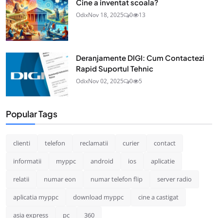
Cine a inventat scoala?
Odix
Nov 18, 2025
0
13
Deranjamente DIGI: Cum Contactezi
Rapid Suportul Tehnic
Odix
Nov 02, 2025
0
5
Popular Tags
clienti
telefon
reclamatii
curier
contact
informatii
myppc
android
ios
aplicatie
relatii
numar eon
numar telefon flip
server radio
aplicatia myppc
download myppc
cine a castigat
asia express
pc
360