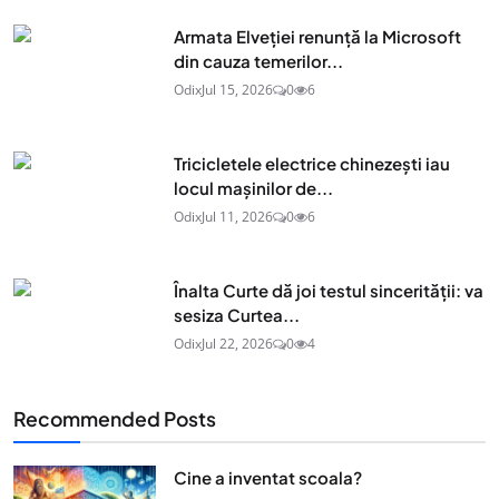
Armata Elveției renunță la Microsoft
din cauza temerilor...
Odix
Jul 15, 2026
0
6
Tricicletele electrice chinezești iau
locul mașinilor de...
Odix
Jul 11, 2026
0
6
Înalta Curte dă joi testul sincerității: va
sesiza Curtea...
Odix
Jul 22, 2026
0
4
Recommended Posts
Cine a inventat scoala?