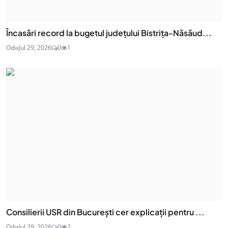
Încasări record la bugetul județului Bistrița-Năsăud...
Odix
Jul 29, 2026
0
1
Consilierii USR din București cer explicații pentru ...
Odix
Jul 29, 2026
0
2