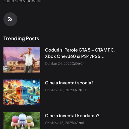
căuta senzaționalul.
Trending Posts
Coduri si Parole GTA 5 – GTA V PC,
Xbox One/360 si PS4/PS5...
Odix
Jan 24, 2026
0
24
Cine a inventat scoala?
Odix
Nov 18, 2025
0
13
Cine a inventat kendama?
Odix
Nov 18, 2025
0
6