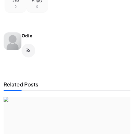
Sad
Angry
0
0
Odix
Related Posts