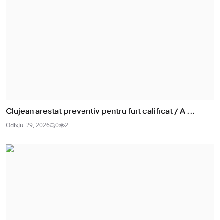
Clujean arestat preventiv pentru furt calificat / A ...
Odix
Jul 29, 2026
0
2