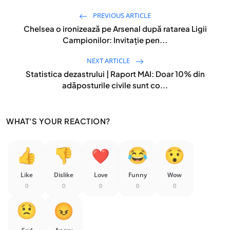
PREVIOUS ARTICLE
Chelsea o ironizează pe Arsenal după ratarea Ligii
Campionilor: Invitație pen...
NEXT ARTICLE
Statistica dezastrului | Raport MAI: Doar 10% din
adăposturile civile sunt co...
WHAT'S YOUR REACTION?
Like
Dislike
Love
Funny
Wow
0
0
0
0
0