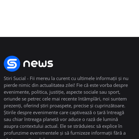
Stiri Sucial - Fii mereu la curent cu ultimele informații și nu
pierde nimic din actualitatea zilei! Fie că este vorba despre
evenimente, politica, justiție, aspecte sociale sau sport,
oriunde se petrec cele mai recente întâmplări, noi suntem
prezenți, oferind știri proaspete, precise și cuprinzătoare.
Știrile despre evenimente care captivează o țară întreagă
sau chiar întreaga planetă vor aduce o rază de lumină
asupra contextului actual. Ele se străduiesc să explice în
profunzime evenimentele și să furnizeze informații fără a