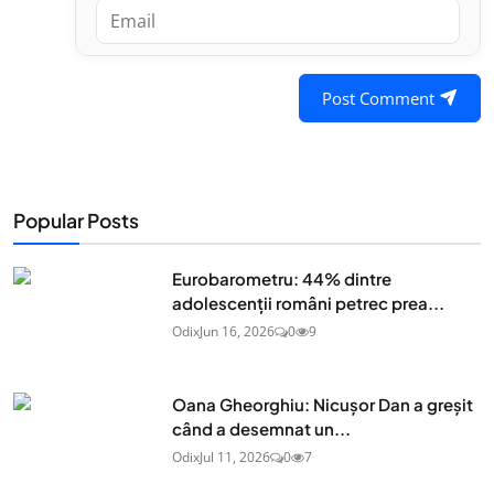
Post Comment
Popular Posts
Eurobarometru: 44% dintre
adolescenţii români petrec prea...
Odix
Jun 16, 2026
0
9
Oana Gheorghiu: Nicușor Dan a greșit
când a desemnat un...
Odix
Jul 11, 2026
0
7