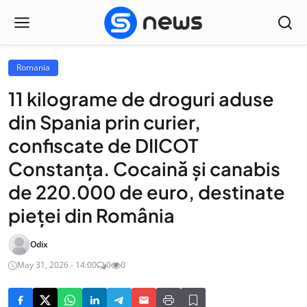
Romania
11 kilograme de droguri aduse
din Spania prin curier,
confiscate de DIICOT
Constanța. Cocaină și canabis
de 220.000 de euro, destinate
pieței din România
Odix
May 31, 2026 - 14:00
0
0