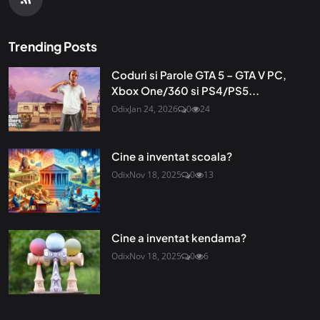
Trending Posts
Coduri si Parole GTA 5 – GTA V PC,
Xbox One/360 si PS4/PS5...
Odix
Jan 24, 2026
0
24
Cine a inventat scoala?
Odix
Nov 18, 2025
0
13
Cine a inventat kendama?
Odix
Nov 18, 2025
0
6