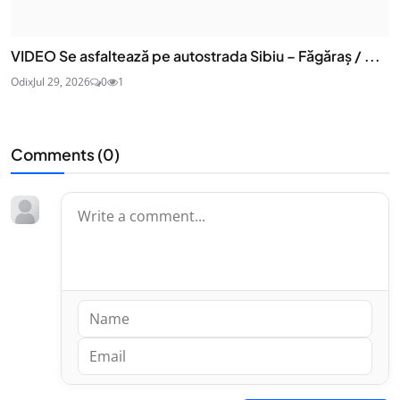
VIDEO Se asfaltează pe autostrada Sibiu – Făgăraș / ...
Odix
Jul 29, 2026
0
1
Comments (
0
)