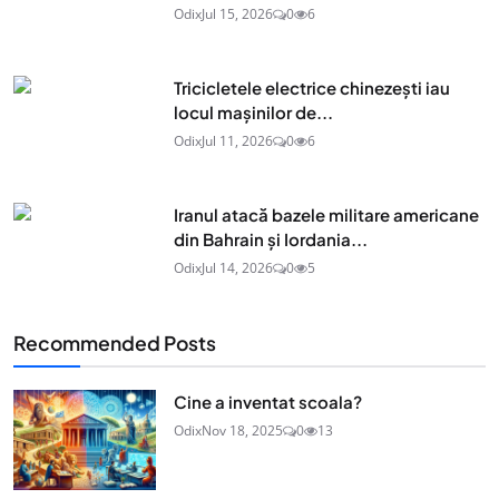
Odix
Jul 15, 2026
0
6
Tricicletele electrice chinezești iau
locul mașinilor de...
Odix
Jul 11, 2026
0
6
Iranul atacă bazele militare americane
din Bahrain și Iordania...
Odix
Jul 14, 2026
0
5
Recommended Posts
Cine a inventat scoala?
Odix
Nov 18, 2025
0
13