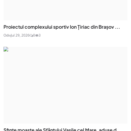
Proiectul complexului sportiv Ion Țiriac din Brașov ...
Odix
Jul 29, 2026
0
3
Sfinte moaşte ale Sfântului Vasile cel Mare, aduse d...