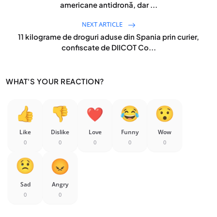
americane antidronă, dar ...
NEXT ARTICLE
11 kilograme de droguri aduse din Spania prin curier,
confiscate de DIICOT Co...
WHAT'S YOUR REACTION?
Like
Dislike
Love
Funny
Wow
0
0
0
0
0
Sad
Angry
0
0