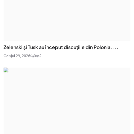
Zelenski și Tusk au început discuțiile din Polonia. ...
Odix
Jul 29, 2026
0
2