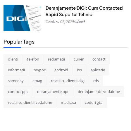
Deranjamente DIGI: Cum Contactezi
Rapid Suportul Tehnic
Odix
Nov 02, 2025
0
5
Popular Tags
clienti
telefon
reclamatii
curier
contact
informatii
myppc
android
ios
aplicatie
sameday
emag
relatii cu clientii digi
rds
contact ppc
deranjamente ppc
deranjamente vodafone
relatii cu clientii vodafone
madrasa
coduri gta