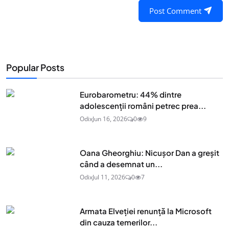
Post Comment
Popular Posts
Eurobarometru: 44% dintre
adolescenţii români petrec prea...
Odix
Jun 16, 2026
0
9
Oana Gheorghiu: Nicușor Dan a greșit
când a desemnat un...
Odix
Jul 11, 2026
0
7
Armata Elveției renunță la Microsoft
din cauza temerilor...