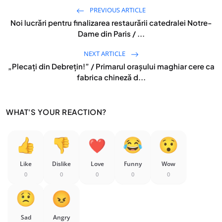
PREVIOUS ARTICLE
Noi lucrări pentru finalizarea restaurării catedralei Notre-
Dame din Paris / ...
NEXT ARTICLE
„Plecați din Debrețin!” / Primarul orașului maghiar cere ca
fabrica chineză d...
WHAT'S YOUR REACTION?
Like
Dislike
Love
Funny
Wow
0
0
0
0
0
Sad
Angry