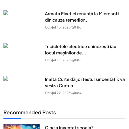
Armata Elveției renunță la Microsoft
din cauza temerilor...
Odix
Jul 15, 2026
0
6
Tricicletele electrice chinezești iau
locul mașinilor de...
Odix
Jul 11, 2026
0
5
Înalta Curte dă joi testul sincerității: va
sesiza Curtea...
Odix
Jul 22, 2026
0
4
Recommended Posts
Cine a inventat scoala?