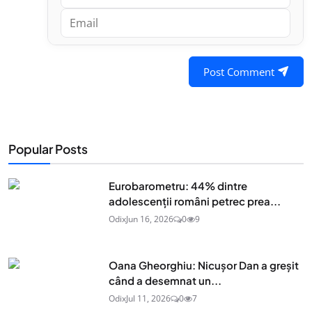
Post Comment
Popular Posts
Eurobarometru: 44% dintre
adolescenţii români petrec prea...
Odix
Jun 16, 2026
0
9
Oana Gheorghiu: Nicușor Dan a greșit
când a desemnat un...
Odix
Jul 11, 2026
0
7