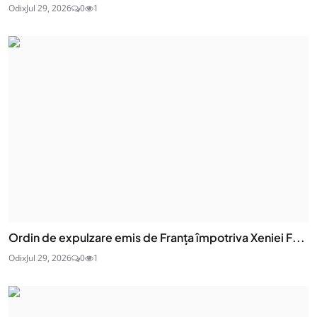
Odix
Jul 29, 2026
0
1
Ordin de expulzare emis de Franța împotriva Xeniei F...
Odix
Jul 29, 2026
0
1