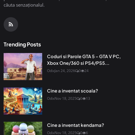
căuta senzaționalul.
Trending Posts
Coduri si Parole GTA 5 – GTA V PC,
Xbox One/360 si PS4/PS5...
Odix
Jan 24, 2026
0
24
Cine a inventat scoala?
Odix
Nov 18, 2025
0
13
Cine a inventat kendama?
Odix
Nov 18, 2025
0
6