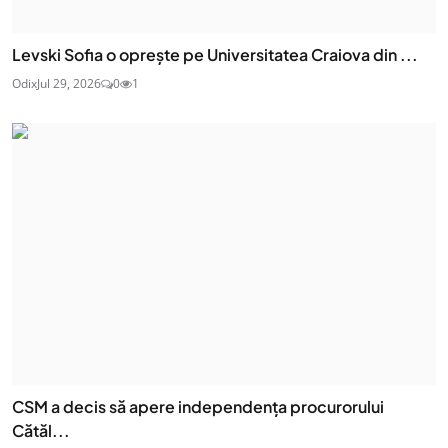
Levski Sofia o oprește pe Universitatea Craiova din ...
Odix
Jul 29, 2026
0
1
CSM a decis să apere independența procurorului
Cătăl...