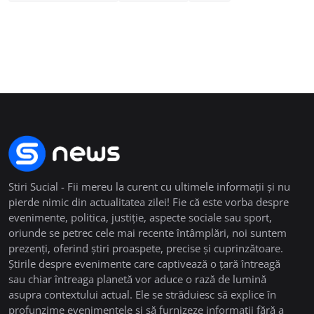
Stiri Sucial - Fii mereu la curent cu ultimele informații și nu
pierde nimic din actualitatea zilei! Fie că este vorba despre
evenimente, politica, justiție, aspecte sociale sau sport,
oriunde se petrec cele mai recente întâmplări, noi suntem
prezenți, oferind știri proaspete, precise și cuprinzătoare.
Știrile despre evenimente care captivează o țară întreagă
sau chiar întreaga planetă vor aduce o rază de lumină
asupra contextului actual. Ele se străduiesc să explice în
profunzime evenimentele și să furnizeze informații fără a