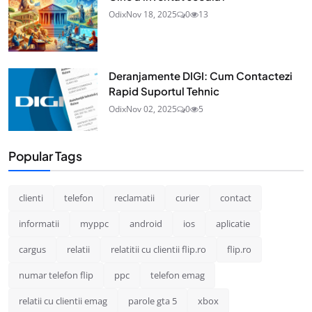
Odix
Nov 18, 2025
0
13
Deranjamente DIGI: Cum Contactezi
Rapid Suportul Tehnic
Odix
Nov 02, 2025
0
5
Popular Tags
clienti
telefon
reclamatii
curier
contact
informatii
myppc
android
ios
aplicatie
cargus
relatii
relatitii cu clientii flip.ro
flip.ro
numar telefon flip
ppc
telefon emag
relatii cu clientii emag
parole gta 5
xbox