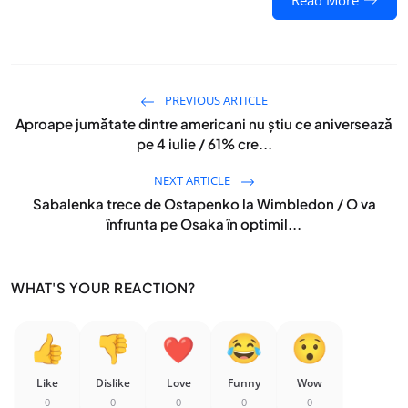
Read More
PREVIOUS ARTICLE
Aproape jumătate dintre americani nu știu ce aniversează
pe 4 iulie / 61% cre...
NEXT ARTICLE
Sabalenka trece de Ostapenko la Wimbledon / O va
înfrunta pe Osaka în optimil...
WHAT'S YOUR REACTION?
Like
Dislike
Love
Funny
Wow
0
0
0
0
0