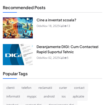
Recommended Posts
Cine a inventat scoala?
Odix
Nov 18, 2025
0
13
Deranjamente DIGI: Cum Contactezi
Rapid Suportul Tehnic
Odix
Nov 02, 2025
0
5
Popular Tags
clienti
telefon
reclamatii
curier
contact
informatii
myppc
android
ios
aplicatie
intrebari
contact digi
deranjamente digi