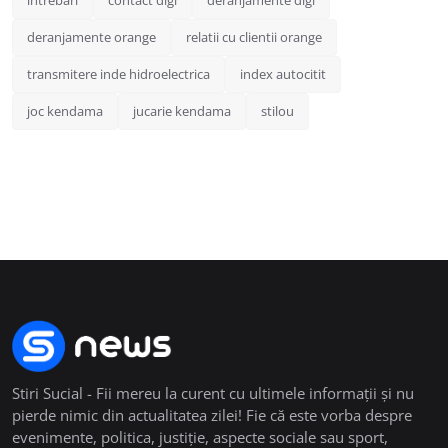
deranjamente orange
relatii cu clientii orange
transmitere inde hidroelectrica
index autocitit
joc kendama
jucarie kendama
stilou
Stiri Sucial - Fii mereu la curent cu ultimele informații și nu
pierde nimic din actualitatea zilei! Fie că este vorba despre
evenimente, politica, justiție, aspecte sociale sau sport,