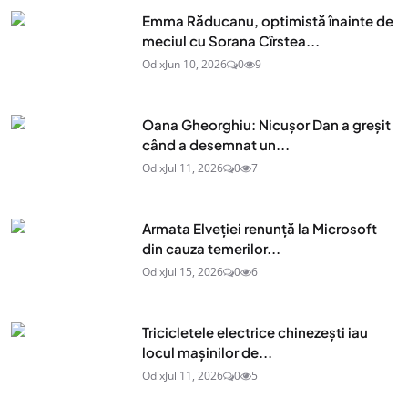
Emma Răducanu, optimistă înainte de
meciul cu Sorana Cîrstea...
Odix
Jun 10, 2026
0
9
Oana Gheorghiu: Nicușor Dan a greșit
când a desemnat un...
Odix
Jul 11, 2026
0
7
Armata Elveției renunță la Microsoft
din cauza temerilor...
Odix
Jul 15, 2026
0
6
Tricicletele electrice chinezești iau
locul mașinilor de...
Odix
Jul 11, 2026
0
5