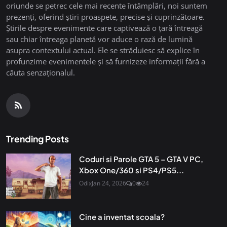
oriunde se petrec cele mai recente întâmplări, noi suntem
prezenți, oferind știri proaspete, precise și cuprinzătoare.
Știrile despre evenimente care captivează o țară întreagă
sau chiar întreaga planetă vor aduce o rază de lumină
asupra contextului actual. Ele se străduiesc să explice în
profunzime evenimentele și să furnizeze informații fără a
căuta senzaționalul.
Trending Posts
Coduri si Parole GTA 5 – GTA V PC,
Xbox One/360 si PS4/PS5...
Odix
Jan 24, 2026
0
24
Cine a inventat scoala?