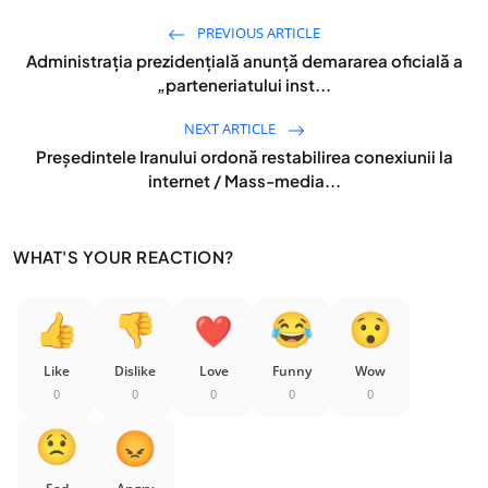
PREVIOUS ARTICLE
Administrația prezidențială anunță demararea oficială a
„parteneriatului inst...
NEXT ARTICLE
Președintele Iranului ordonă restabilirea conexiunii la
internet / Mass-media...
WHAT'S YOUR REACTION?
Like
Dislike
Love
Funny
Wow
0
0
0
0
0