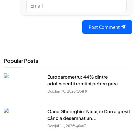
Post Comment
Popular Posts
Eurobarometru: 44% dintre
adolescenţii români petrec prea...
Odix
Jun 16, 2026
0
9
Oana Gheorghiu: Nicușor Dan a greșit
când a desemnat un...
Odix
Jul 11, 2026
0
7