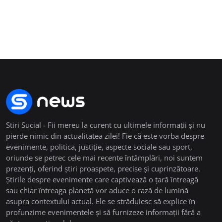
Stiri Sucial - Fii mereu la curent cu ultimele informații și nu
pierde nimic din actualitatea zilei! Fie că este vorba despre
evenimente, politica, justiție, aspecte sociale sau sport,
oriunde se petrec cele mai recente întâmplări, noi suntem
prezenți, oferind știri proaspete, precise și cuprinzătoare.
Știrile despre evenimente care captivează o țară întreagă
sau chiar întreaga planetă vor aduce o rază de lumină
asupra contextului actual. Ele se străduiesc să explice în
profunzime evenimentele și să furnizeze informații fără a