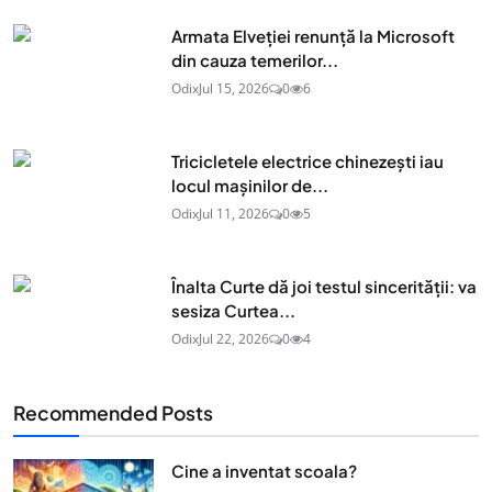
Armata Elveției renunță la Microsoft
din cauza temerilor...
Odix
Jul 15, 2026
0
6
Tricicletele electrice chinezești iau
locul mașinilor de...
Odix
Jul 11, 2026
0
5
Înalta Curte dă joi testul sincerității: va
sesiza Curtea...
Odix
Jul 22, 2026
0
4
Recommended Posts
Cine a inventat scoala?