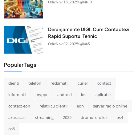
Odix
Nov 18, 2025
0
13
Deranjamente DIGI: Cum Contactezi
Rapid Suportul Tehnic
Odix
Nov 02, 2025
0
5
Popular Tags
clienti
telefon
reclamatii
curier
contact
informatii
myppc
android
ios
aplicatie
contact eon
relatii cu clientii
eon
server radio online
azuracast
streaming
2025
drumul eroilor
ps4
ps5