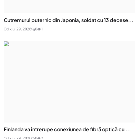
Cutremurul puternic din Japonia, soldat cu 13 decese...
Odix
Jul 29, 2026
0
1
Finlanda va întrerupe conexiunea de fibră optică cu ...
Odix
Jul 29, 2026
0
2