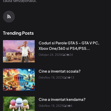
căuta senzaționalul.
Trending Posts
Coduri si Parole GTA 5 – GTA V PC,
Xbox One/360 si PS4/PS5...
Odix
Jan 24, 2026
0
24
Cine a inventat scoala?
Odix
Nov 18, 2025
0
13
Cine a inventat kendama?
Odix
Nov 18, 2025
0
6