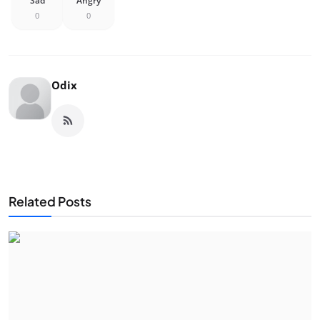
Sad
Angry
0
0
Odix
Related Posts