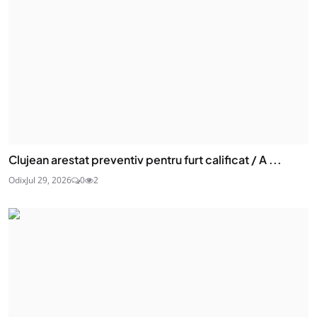
Clujean arestat preventiv pentru furt calificat / A ...
Odix
Jul 29, 2026
0
2