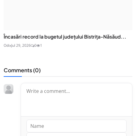
Încasări record la bugetul județului Bistrița-Năsăud...
Odix
Jul 29, 2026
0
1
Comments (
0
)