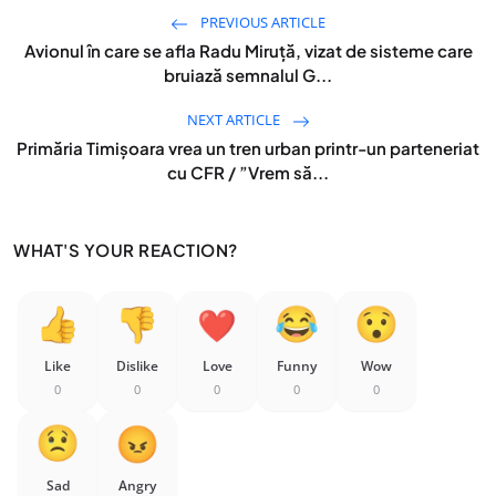
PREVIOUS ARTICLE
Avionul în care se afla Radu Miruță, vizat de sisteme care
bruiază semnalul G...
NEXT ARTICLE
Primăria Timișoara vrea un tren urban printr-un parteneriat
cu CFR / ”Vrem să...
WHAT'S YOUR REACTION?
Like
Dislike
Love
Funny
Wow
0
0
0
0
0
Sad
Angry