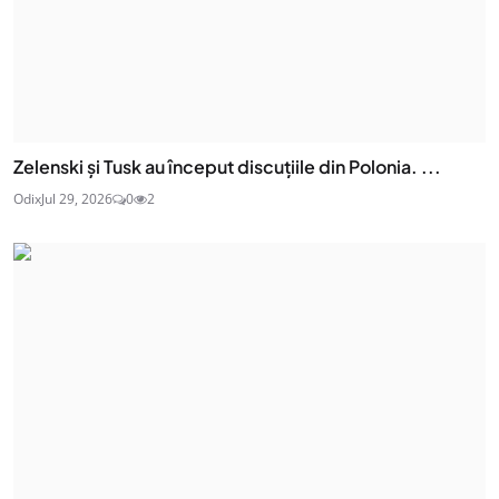
Zelenski și Tusk au început discuțiile din Polonia. ...
Odix
Jul 29, 2026
0
2