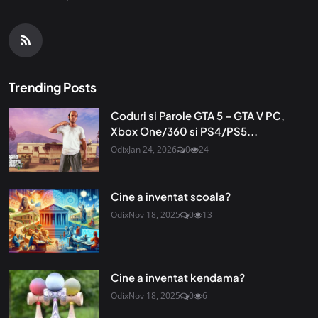
Trending Posts
Coduri si Parole GTA 5 – GTA V PC,
Xbox One/360 si PS4/PS5...
Odix
Jan 24, 2026
0
24
Cine a inventat scoala?
Odix
Nov 18, 2025
0
13
Cine a inventat kendama?
Odix
Nov 18, 2025
0
6