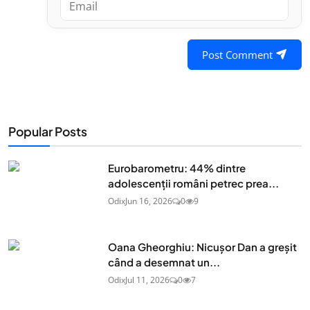
Post Comment
Popular Posts
Eurobarometru: 44% dintre
adolescenţii români petrec prea...
Odix
Jun 16, 2026
0
9
Oana Gheorghiu: Nicușor Dan a greșit
când a desemnat un...
Odix
Jul 11, 2026
0
7