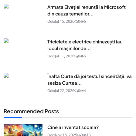
Armata Elveției renunță la Microsoft
din cauza temerilor...
Odix
Jul 15, 2026
0
6
Tricicletele electrice chinezești iau
locul mașinilor de...
Odix
Jul 11, 2026
0
6
Înalta Curte dă joi testul sincerității: va
sesiza Curtea...
Odix
Jul 22, 2026
0
4
Recommended Posts
Cine a inventat scoala?
Odix
Nov 18, 2025
0
13