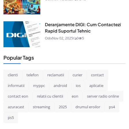
Deranjamente DIGI: Cum Contactezi
Rapid Suportul Tehnic
Odix
Nov 02, 2025
0
5
Popular Tags
clienti
telefon
reclamatii
curier
contact
informatii
myppc
android
ios
aplicatie
contact eon
relatii cu clientii
eon
server radio online
azuracast
streaming
2025
drumul eroilor
ps4
ps5