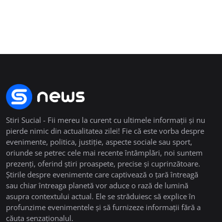
Stiri Sucial - Fii mereu la curent cu ultimele informații și nu
pierde nimic din actualitatea zilei! Fie că este vorba despre
evenimente, politica, justiție, aspecte sociale sau sport,
oriunde se petrec cele mai recente întâmplări, noi suntem
prezenți, oferind știri proaspete, precise și cuprinzătoare.
Știrile despre evenimente care captivează o țară întreagă
sau chiar întreaga planetă vor aduce o rază de lumină
asupra contextului actual. Ele se străduiesc să explice în
profunzime evenimentele și să furnizeze informații fără a
căuta senzaționalul.