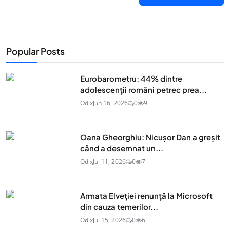
Popular Posts
Eurobarometru: 44% dintre
adolescenţii români petrec prea...
Odix
Jun 16, 2026
0
9
Oana Gheorghiu: Nicușor Dan a greșit
când a desemnat un...
Odix
Jul 11, 2026
0
7
Armata Elveției renunță la Microsoft
din cauza temerilor...
Odix
Jul 15, 2026
0
6