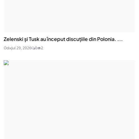
Zelenski și Tusk au început discuțiile din Polonia. ...
Odix
Jul 29, 2026
0
2