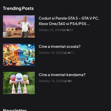
Trending Posts
Coduri si Parole GTA 5 – GTA V PC,
Xbox One/360 si PS4/PS5...
Odix
Jan 24, 2026
0
24
Cine a inventat scoala?
Odix
Nov 18, 2025
0
13
Cine a inventat kendama?
Odix
Nov 18, 2025
0
6
Newsletter