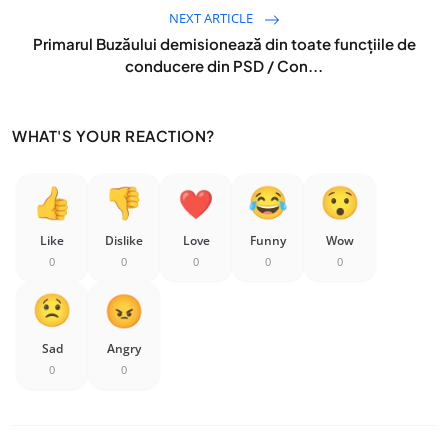
NEXT ARTICLE
Primarul Buzăului demisionează din toate funcțiile de
conducere din PSD / Con...
WHAT'S YOUR REACTION?
Like
Dislike
Love
Funny
Wow
0
0
0
0
0
Sad
Angry
0
0