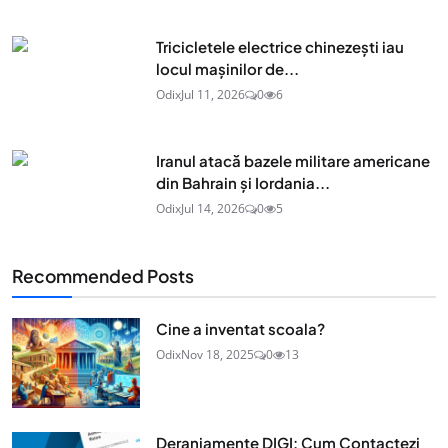
Tricicletele electrice chinezești iau
locul mașinilor de...
Odix
Jul 11, 2026
0
6
Iranul atacă bazele militare americane
din Bahrain și Iordania...
Odix
Jul 14, 2026
0
5
Recommended Posts
Cine a inventat scoala?
Odix
Nov 18, 2025
0
13
Deranjamente DIGI: Cum Contactezi