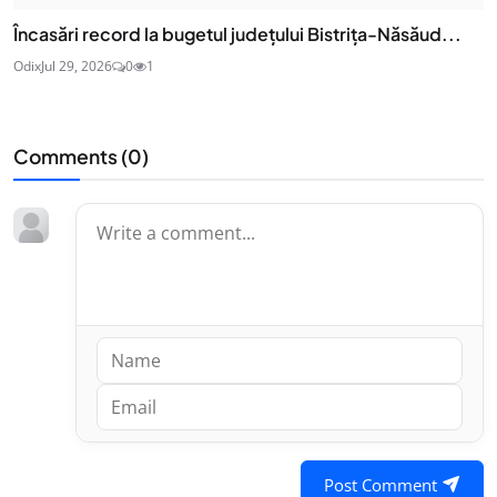
Încasări record la bugetul județului Bistrița-Năsăud...
Odix
Jul 29, 2026
0
1
Comments (
0
)
Post Comment