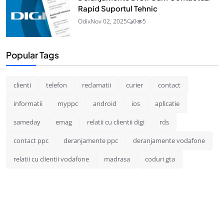
Rapid Suportul Tehnic
Odix
Nov 02, 2025
0
5
Popular Tags
clienti
telefon
reclamatii
curier
contact
informatii
myppc
android
ios
aplicatie
sameday
emag
relatii cu clientii digi
rds
contact ppc
deranjamente ppc
deranjamente vodafone
relatii cu clientii vodafone
madrasa
coduri gta