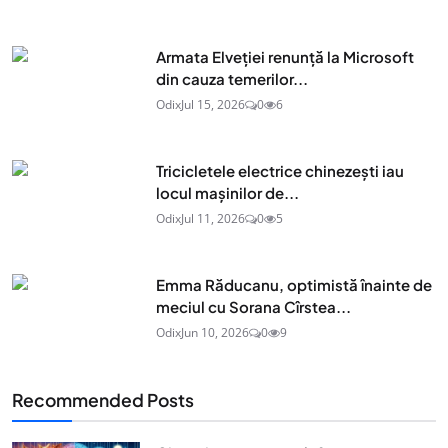
Armata Elveției renunță la Microsoft
din cauza temerilor...
Odix
Jul 15, 2026
0
6
Tricicletele electrice chinezești iau
locul mașinilor de...
Odix
Jul 11, 2026
0
5
Emma Răducanu, optimistă înainte de
meciul cu Sorana Cîrstea...
Odix
Jun 10, 2026
0
9
Recommended Posts