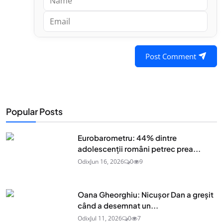
Post Comment
Popular Posts
Eurobarometru: 44% dintre
adolescenţii români petrec prea...
Odix
Jun 16, 2026
0
9
Oana Gheorghiu: Nicușor Dan a greșit
când a desemnat un...
Odix
Jul 11, 2026
0
7