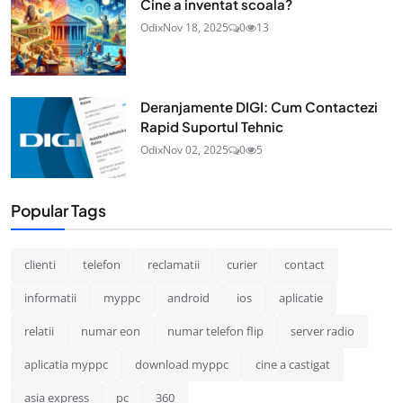
Cine a inventat scoala?
Odix
Nov 18, 2025
0
13
Deranjamente DIGI: Cum Contactezi
Rapid Suportul Tehnic
Odix
Nov 02, 2025
0
5
Popular Tags
clienti
telefon
reclamatii
curier
contact
informatii
myppc
android
ios
aplicatie
relatii
numar eon
numar telefon flip
server radio
aplicatia myppc
download myppc
cine a castigat
asia express
pc
360