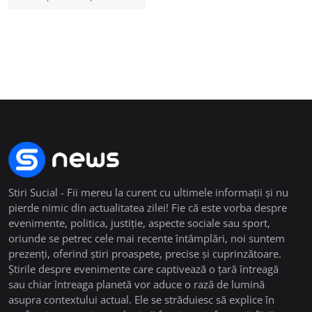
Stiri Sucial - Fii mereu la curent cu ultimele informații și nu
pierde nimic din actualitatea zilei! Fie că este vorba despre
evenimente, politica, justiție, aspecte sociale sau sport,
oriunde se petrec cele mai recente întâmplări, noi suntem
prezenți, oferind știri proaspete, precise și cuprinzătoare.
Știrile despre evenimente care captivează o țară întreagă
sau chiar întreaga planetă vor aduce o rază de lumină
asupra contextului actual. Ele se străduiesc să explice în