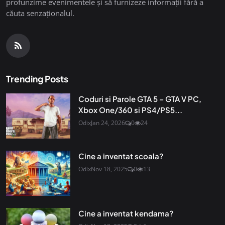
profunzime evenimentele și să furnizeze informații fără a
căuta senzaționalul.
Trending Posts
Coduri si Parole GTA 5 – GTA V PC,
Xbox One/360 si PS4/PS5...
Odix
Jan 24, 2026
0
24
Cine a inventat scoala?
Odix
Nov 18, 2025
0
13
Cine a inventat kendama?