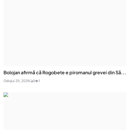
Bolojan afirmă că Rogobete e piromanul grevei din Să...
Odix
Jul 29, 2026
0
1