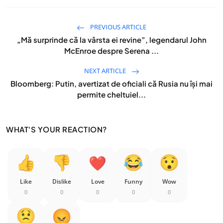
PREVIOUS ARTICLE
„Mă surprinde că la vârsta ei revine”, legendarul John
McEnroe despre Serena ...
NEXT ARTICLE
Bloomberg: Putin, avertizat de oficiali că Rusia nu își mai
permite cheltuiel...
WHAT'S YOUR REACTION?
Like
Dislike
Love
Funny
Wow
0
0
0
0
0