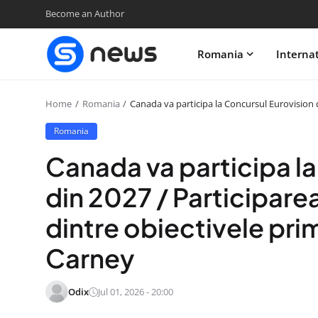
Become an Author
Romania
Interna
Home
Romania
Canada va participa la Concursul Eurovision d
Romania
Canada va participa l
din 2027 / Participare
dintre obiectivele pri
Carney
Odix
Jul 01, 2026 - 20:00