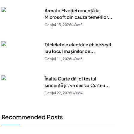
Armata Elveției renunță la
Microsoft din cauza temerilor...
Odix
Jul 15, 2026
0
6
Tricicletele electrice chinezești
iau locul mașinilor de...
Odix
Jul 11, 2026
0
5
Înalta Curte dă joi testul
sincerității: va sesiza Curtea...
Odix
Jul 22, 2026
0
4
Recommended Posts