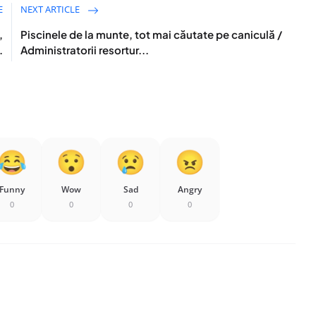
E
NEXT ARTICLE
,
Piscinele de la munte, tot mai căutate pe caniculă /
.
Administratorii resortur...
Funny
Wow
Sad
Angry
0
0
0
0