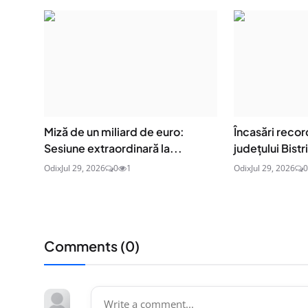
Miză de un miliard de euro:
Încasări recor
Sesiune extraordinară la...
județului Bist
Odix
Jul 29, 2026
0
1
Odix
Jul 29, 2026
0
Comments (
0
)