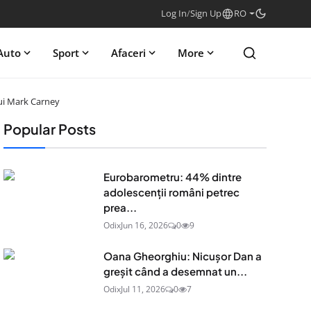
Log In
/
Sign Up
RO
Auto
Sport
Afaceri
More
lui Mark Carney
Popular Posts
Eurobarometru: 44% dintre
adolescenţii români petrec
prea...
Odix
Jun 16, 2026
0
9
Oana Gheorghiu: Nicușor Dan a
greșit când a desemnat un...
Odix
Jul 11, 2026
0
7