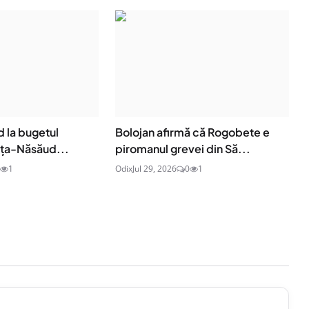
d la bugetul
Bolojan afirmă că Rogobete e
rița-Năsăud...
piromanul grevei din Să...
1
Odix
Jul 29, 2026
0
1