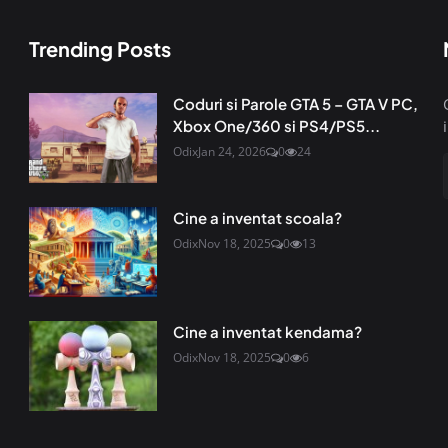
Trending Posts
Coduri si Parole GTA 5 – GTA V PC,
Xbox One/360 si PS4/PS5...
Odix
Jan 24, 2026
0
24
Cine a inventat scoala?
Odix
Nov 18, 2025
0
13
Cine a inventat kendama?
Odix
Nov 18, 2025
0
6