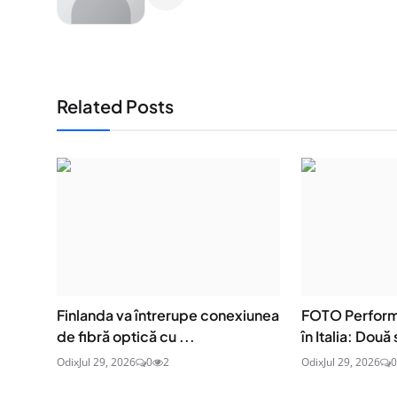
Related Posts
Finlanda va întrerupe conexiunea
FOTO Perform
de fibră optică cu ...
în Italia: Două 
Odix
Jul 29, 2026
0
2
Odix
Jul 29, 2026
0