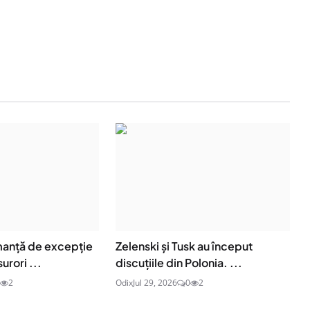
anță de excepție
Zelenski și Tusk au început
surori ...
discuțiile din Polonia. ...
2
Odix
Jul 29, 2026
0
2