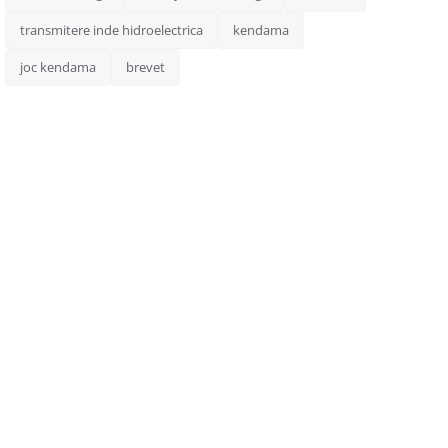
transmitere inde hidroelectrica
kendama
joc kendama
brevet