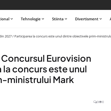
tional
Tehnologie
Stiinta
Divertisment
in 2027 / Participarea la concurs este unul dintre obiectivele prim-ministru
a Concursul Eurovision
a la concurs este unul
m-ministrului Mark
0
0