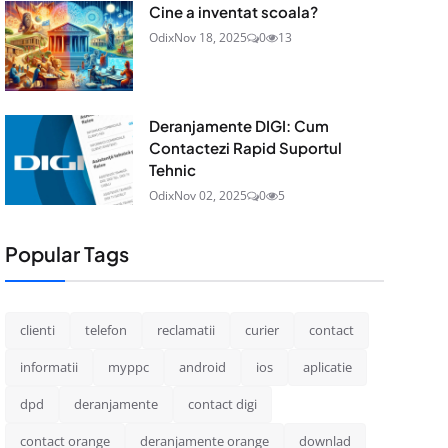
Cine a inventat scoala?
Odix
Nov 18, 2025
0
13
Deranjamente DIGI: Cum
Contactezi Rapid Suportul
Tehnic
Odix
Nov 02, 2025
0
5
Popular Tags
clienti
telefon
reclamatii
curier
contact
informatii
myppc
android
ios
aplicatie
dpd
deranjamente
contact digi
contact orange
deranjamente orange
downlad