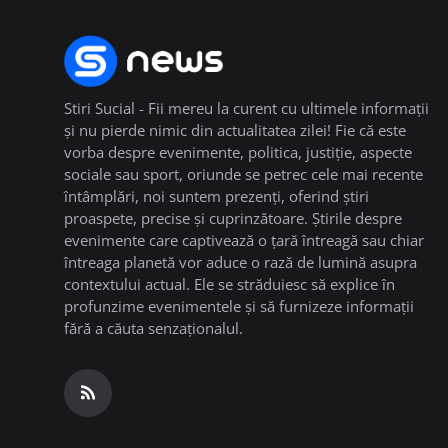
Stiri Sucial - Fii mereu la curent cu ultimele informații
și nu pierde nimic din actualitatea zilei! Fie că este
vorba despre evenimente, politica, justiție, aspecte
sociale sau sport, oriunde se petrec cele mai recente
întâmplări, noi suntem prezenți, oferind știri
proaspete, precise și cuprinzătoare. Știrile despre
evenimente care captivează o țară întreagă sau chiar
întreaga planetă vor aduce o rază de lumină asupra
contextului actual. Ele se străduiesc să explice în
profunzime evenimentele și să furnizeze informații
fără a căuta senzaționalul.