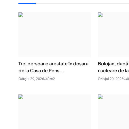
Trei persoane arestate în dosarul
Bolojan, după 
de la Casa de Pens...
nucleare de la
Odix
Jul 29, 2026
0
2
Odix
Jul 29, 2026
0