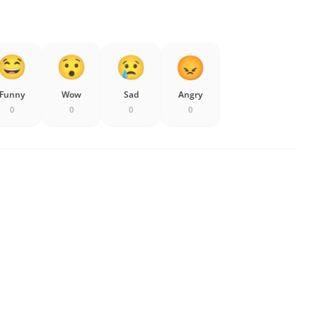
Funny
Wow
Sad
Angry
0
0
0
0