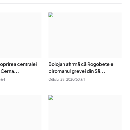
oprirea centralei
Bolojan afirmă că Rogobete e
 Cerna...
piromanul grevei din Să...
1
Odix
Jul 29, 2026
0
1