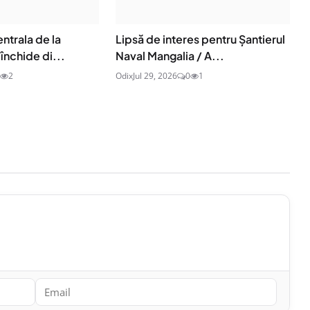
entrala de la
Lipsă de interes pentru Șantierul
închide di...
Naval Mangalia / A...
2
Odix
Jul 29, 2026
0
1