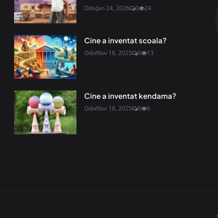
Odix
Jan 24, 2026
0
24
Cine a inventat scoala?
Odix
Nov 18, 2025
0
13
Cine a inventat kendama?
Odix
Nov 18, 2025
0
6