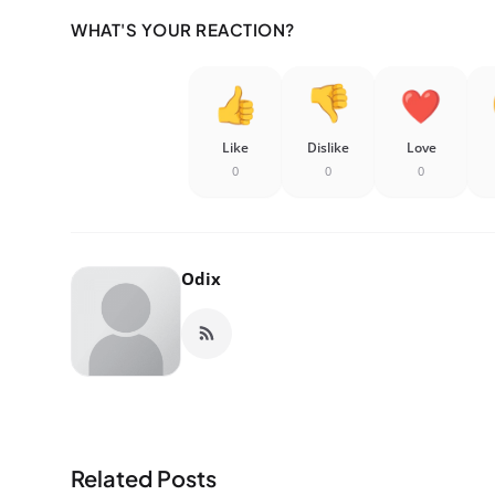
WHAT'S YOUR REACTION?
Like
Dislike
Love
0
0
0
Odix
Related Posts