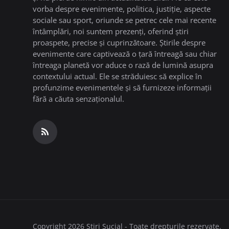
vorba despre evenimente, politica, justiție, aspecte
sociale sau sport, oriunde se petrec cele mai recente
întâmplări, noi suntem prezenți, oferind știri
proaspete, precise și cuprinzătoare. Știrile despre
evenimente care captivează o țară întreagă sau chiar
întreaga planetă vor aduce o rază de lumină asupra
contextului actual. Ele se străduiesc să explice în
profunzime evenimentele și să furnizeze informații
fără a căuta senzaționalul.
Copyright 2026 Stiri Sucial - Toate drepturile rezervate.