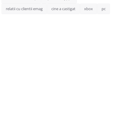
relatii cu clientii emag
cine a castigat
xbox
pc