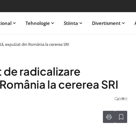
tional
Tehnologie
Stiinta
Divertisment
tă, expulzat din România la cererea SRI
de radicalizare
n România la cererea SRI
0
0