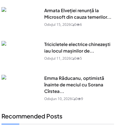
Armata Elveției renunță la
Microsoft din cauza temerilor...
Odix
Jul 15, 2026
0
6
Tricicletele electrice chinezești
iau locul mașinilor de...
Odix
Jul 11, 2026
0
5
Emma Răducanu, optimistă
înainte de meciul cu Sorana
Cîrstea...
Odix
Jun 10, 2026
0
9
Recommended Posts