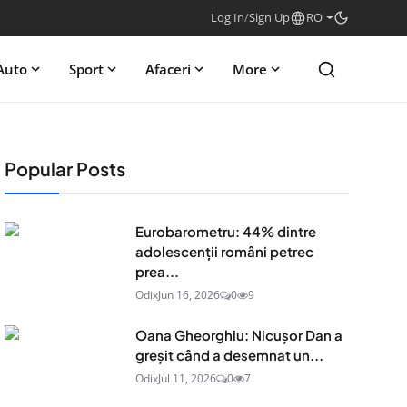
Log In
/
Sign Up
RO
Auto
Sport
Afaceri
More
Popular Posts
Eurobarometru: 44% dintre
adolescenţii români petrec
prea...
Odix
Jun 16, 2026
0
9
Oana Gheorghiu: Nicușor Dan a
greșit când a desemnat un...
Odix
Jul 11, 2026
0
7