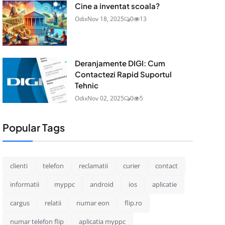
Cine a inventat scoala?
Odix
Nov 18, 2025
0
13
Deranjamente DIGI: Cum
Contactezi Rapid Suportul
Tehnic
Odix
Nov 02, 2025
0
5
Popular Tags
clienti
telefon
reclamatii
curier
contact
informatii
myppc
android
ios
aplicatie
cargus
relatii
numar eon
flip.ro
numar telefon flip
aplicatia myppc