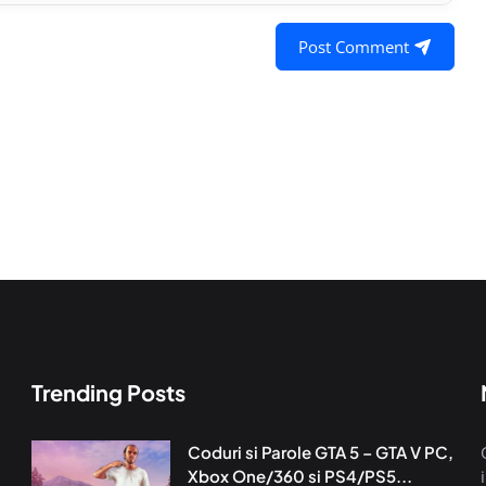
Post Comment
Trending Posts
Coduri si Parole GTA 5 – GTA V PC,
Xbox One/360 si PS4/PS5...