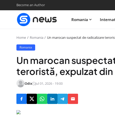
Become an Author
Romania
Interna
Home
Romania
Un marocan suspectat de radicalizare teroris
Romania
Un marocan suspectat 
teroristă, expulzat di
Odix
Jul 01, 2026 - 19:00