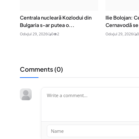
Centrala nucleară Kozlodui din
Ilie Bolojan: C
Bulgaria s-ar putea o...
Cernavodă se 
Odix
Jul 29, 2026
0
2
Odix
Jul 29, 2026
0
Comments (
0
)