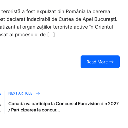
teroristă a fost expulzat din România la cererea
fost declarat indezirabil de Curtea de Apel București.
zant al organizațiilor teroriste active în Orientul
ansat al procesului de […]
Read More
E
NEXT ARTICLE
,
Canada va participa la Concursul Eurovision din 2027
.
/ Participarea la concur...