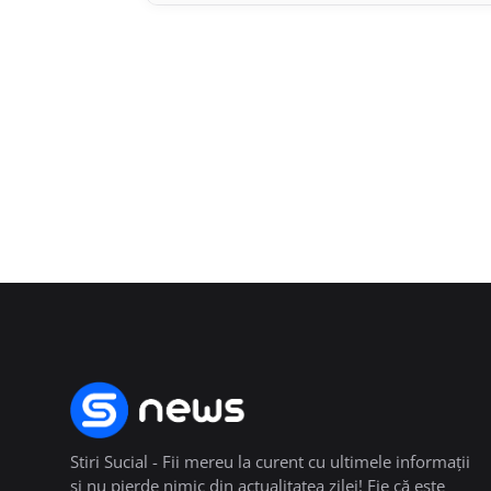
Stiri Sucial - Fii mereu la curent cu ultimele informații
și nu pierde nimic din actualitatea zilei! Fie că este