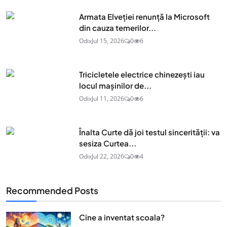
Armata Elveției renunță la Microsoft
din cauza temerilor...
Odix
Jul 15, 2026
0
6
Tricicletele electrice chinezești iau
locul mașinilor de...
Odix
Jul 11, 2026
0
6
Înalta Curte dă joi testul sincerității: va
sesiza Curtea...
Odix
Jul 22, 2026
0
4
Recommended Posts
Cine a inventat scoala?