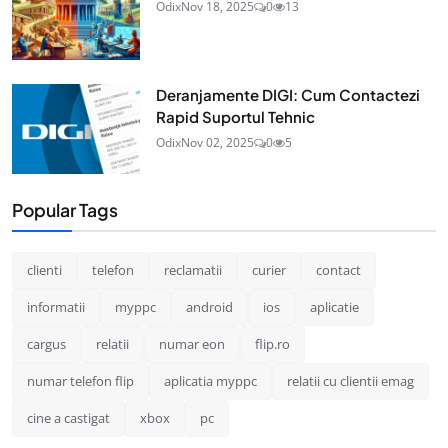
Odix
Nov 18, 2025
0
13
Deranjamente DIGI: Cum Contactezi
Rapid Suportul Tehnic
Odix
Nov 02, 2025
0
5
Popular Tags
clienti
telefon
reclamatii
curier
contact
informatii
myppc
android
ios
aplicatie
cargus
relatii
numar eon
flip.ro
numar telefon flip
aplicatia myppc
relatii cu clientii emag
cine a castigat
xbox
pc