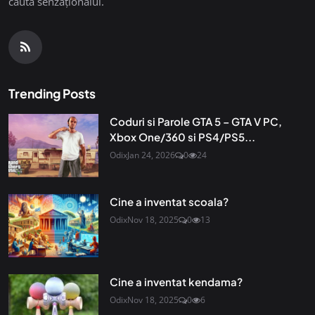
căuta senzaționalul.
Trending Posts
Coduri si Parole GTA 5 – GTA V PC,
Xbox One/360 si PS4/PS5...
Odix
Jan 24, 2026
0
24
Cine a inventat scoala?
Odix
Nov 18, 2025
0
13
Cine a inventat kendama?
Odix
Nov 18, 2025
0
6