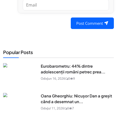
Post Comment
Popular Posts
Eurobarometru: 44% dintre
adolescenţii români petrec prea...
Odix
Jun 16, 2026
0
9
Oana Gheorghiu: Nicușor Dan a greșit
când a desemnat un...
Odix
Jul 11, 2026
0
7