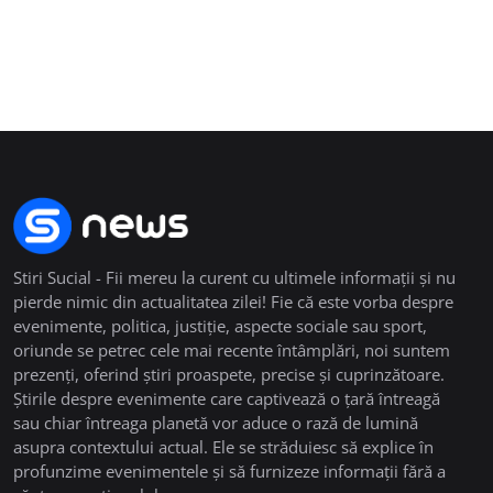
Stiri Sucial - Fii mereu la curent cu ultimele informații și nu
pierde nimic din actualitatea zilei! Fie că este vorba despre
evenimente, politica, justiție, aspecte sociale sau sport,
oriunde se petrec cele mai recente întâmplări, noi suntem
prezenți, oferind știri proaspete, precise și cuprinzătoare.
Știrile despre evenimente care captivează o țară întreagă
sau chiar întreaga planetă vor aduce o rază de lumină
asupra contextului actual. Ele se străduiesc să explice în
profunzime evenimentele și să furnizeze informații fără a