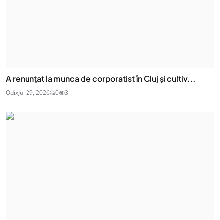
A renunțat la munca de corporatist în Cluj și cultiv...
Odix
Jul 29, 2026
0
3