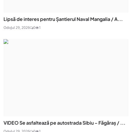
Lipsă de interes pentru Șantierul Naval Mangalia / A...
Odix
Jul 29, 2026
0
1
VIDEO Se asfaltează pe autostrada Sibiu – Făgăraș / ...
Odix
Jul 29, 2026
0
1