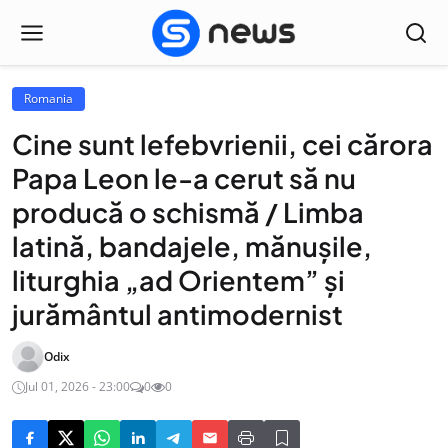
Romania
Cine sunt lefebvrienii, cei cărora
Papa Leon le-a cerut să nu
producă o schismă / Limba
latină, bandajele, mănușile,
liturghia „ad Orientem” și
jurământul antimodernist
Odix
Jul 01, 2026 - 23:00
0
0