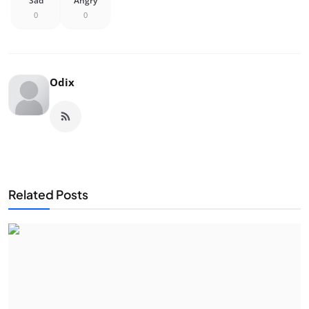
Sad
Angry
0
0
Odix
Related Posts