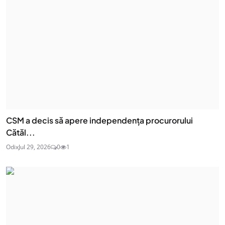
CSM a decis să apere independența procurorului
Cătăl...
Odix
Jul 29, 2026
0
1