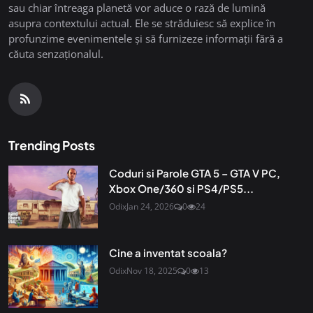
sau chiar întreaga planetă vor aduce o rază de lumină
asupra contextului actual. Ele se străduiesc să explice în
profunzime evenimentele și să furnizeze informații fără a
căuta senzaționalul.
Trending Posts
Coduri si Parole GTA 5 – GTA V PC,
Xbox One/360 si PS4/PS5...
Odix
Jan 24, 2026
0
24
Cine a inventat scoala?
Odix
Nov 18, 2025
0
13