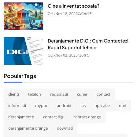
Cine a inventat scoala?
Odix
Nov 18, 2025
0
13
Deranjamente DIGI: Cum Contactezi
Rapid Suportul Tehnic
Odix
Nov 02, 2025
0
5
Popular Tags
clienti
telefon
reclamatii
curier
contact
informatii
myppc
android
ios
aplicatie
dpd
deranjamente
contact digi
contact orange
deranjamente orange
downlad