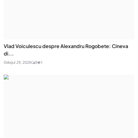
Vlad Voiculescu despre Alexandru Rogobete: Cineva
di...
Odix
Jul 29, 2026
0
1