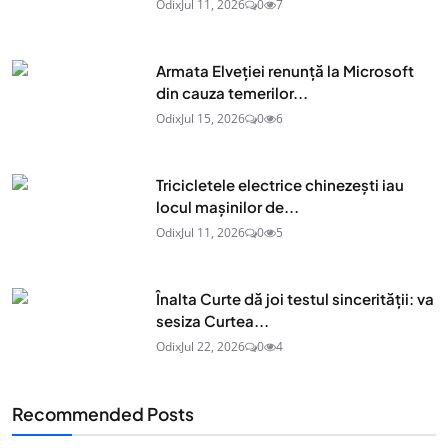
Odix
Jul 11, 2026
0
7
Armata Elveției renunță la Microsoft
din cauza temerilor...
Odix
Jul 15, 2026
0
6
Tricicletele electrice chinezești iau
locul mașinilor de...
Odix
Jul 11, 2026
0
5
Înalta Curte dă joi testul sincerității: va
sesiza Curtea...
Odix
Jul 22, 2026
0
4
Recommended Posts