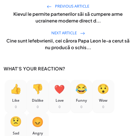
PREVIOUS ARTICLE
Kievul le permite partenerilor săi să cumpere arme
ucrainene moderne direct d...
NEXT ARTICLE
Cine sunt lefebvrienii, cei cărora Papa Leon le-a cerut să
nu producă o schis...
WHAT'S YOUR REACTION?
Like
Dislike
Love
Funny
Wow
0
0
0
0
0
Sad
Angry