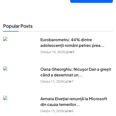
Popular Posts
Eurobarometru: 44% dintre
adolescenţii români petrec prea...
Odix
Jun 16, 2026
0
9
Oana Gheorghiu: Nicușor Dan a greșit
când a desemnat un...
Odix
Jul 11, 2026
0
7
Armata Elveției renunță la Microsoft
din cauza temerilor...
Odix
Jul 15, 2026
0
6