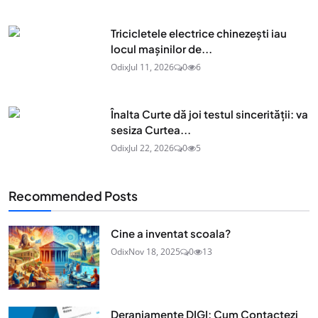
Tricicletele electrice chinezești iau
locul mașinilor de...
Odix
Jul 11, 2026
0
6
Înalta Curte dă joi testul sincerității: va
sesiza Curtea...
Odix
Jul 22, 2026
0
5
Recommended Posts
Cine a inventat scoala?
Odix
Nov 18, 2025
0
13
Deranjamente DIGI: Cum Contactezi