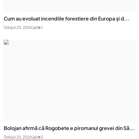
Cum au evoluat incendiile forestiere din Europa și d...
Odix
Jul 29, 2026
0
1
Bolojan afirmă că Rogobete e piromanul grevei din Să...
Odix
Jul 29, 2026
0
2