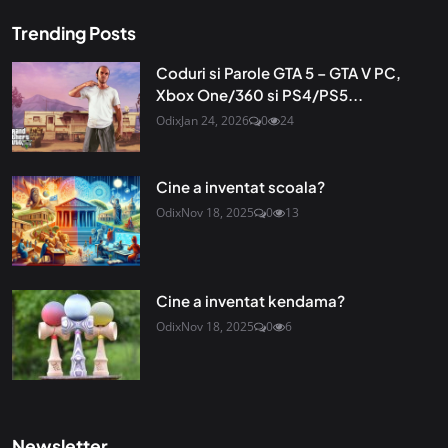
Trending Posts
Coduri si Parole GTA 5 – GTA V PC,
Xbox One/360 si PS4/PS5...
Odix
Jan 24, 2026
0
24
Cine a inventat scoala?
Odix
Nov 18, 2025
0
13
Cine a inventat kendama?
Odix
Nov 18, 2025
0
6
Newsletter