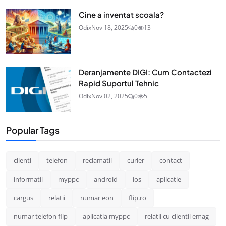
Cine a inventat scoala?
Odix
Nov 18, 2025
0
13
Deranjamente DIGI: Cum Contactezi
Rapid Suportul Tehnic
Odix
Nov 02, 2025
0
5
Popular Tags
clienti
telefon
reclamatii
curier
contact
informatii
myppc
android
ios
aplicatie
cargus
relatii
numar eon
flip.ro
numar telefon flip
aplicatia myppc
relatii cu clientii emag