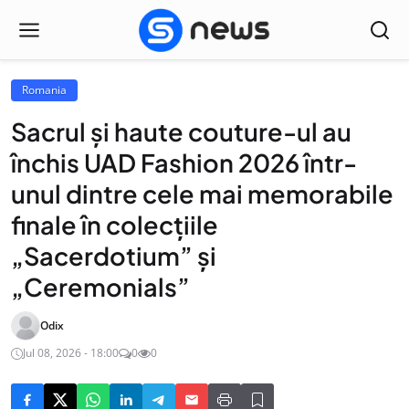
Romania
Sacrul și haute couture-ul au
închis UAD Fashion 2026 într-
unul dintre cele mai memorabile
finale în colecțiile
„Sacerdotium” și
„Ceremonials”
Odix
Jul 08, 2026 - 18:00
0
0