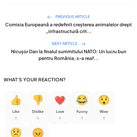
PREVIOUS ARTICLE
Comisia Europeană a redefinit creșterea animalelor drept
„infrastructură crit...
NEXT ARTICLE
Nicușor Dan la finalul summitului NATO: Un lucru bun
pentru România, s-a reaf...
WHAT'S YOUR REACTION?
Like
Dislike
Love
Funny
Wow
0
0
0
0
0