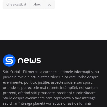
cine a castigat
xbox
pc
Stiri Sucial - Fii mereu la curent cu ultimele informații și nu
pierde nimic din actualitatea zilei! Fie că este vorba despre
evenimente, politica, justiție, aspecte sociale sau sport,
oriunde se petrec cele mai recente întâmplări, noi suntem
prezenți, oferind știri proaspete, precise și cuprinzătoare.
Știrile despre evenimente care captivează o țară întreagă
sau chiar întreaga planetă vor aduce o rază de lumină