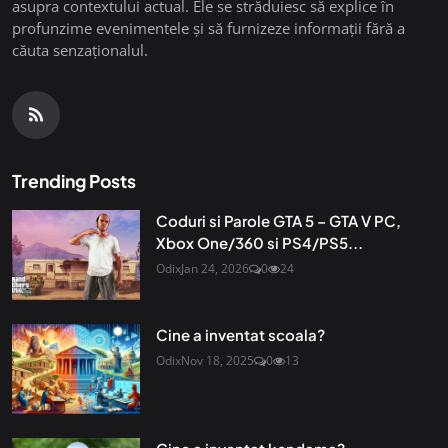
asupra contextului actual. Ele se străduiesc să explice în
profunzime evenimentele și să furnizeze informații fără a
căuta senzaționalul.
Trending Posts
Coduri si Parole GTA 5 – GTA V PC,
Xbox One/360 si PS4/PS5...
Odix
Jan 24, 2026
0
24
Cine a inventat scoala?
Odix
Nov 18, 2025
0
13