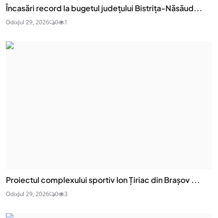
Încasări record la bugetul județului Bistrița-Năsăud...
Odix
Jul 29, 2026
0
1
Proiectul complexului sportiv Ion Țiriac din Brașov ...
Odix
Jul 29, 2026
0
3