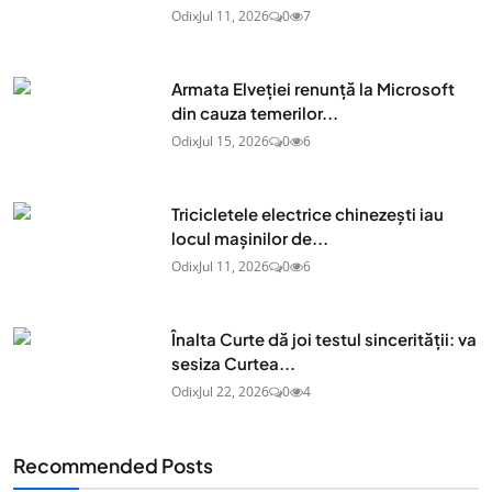
Odix
Jul 11, 2026
0
7
Armata Elveției renunță la Microsoft
din cauza temerilor...
Odix
Jul 15, 2026
0
6
Tricicletele electrice chinezești iau
locul mașinilor de...
Odix
Jul 11, 2026
0
6
Înalta Curte dă joi testul sincerității: va
sesiza Curtea...
Odix
Jul 22, 2026
0
4
Recommended Posts