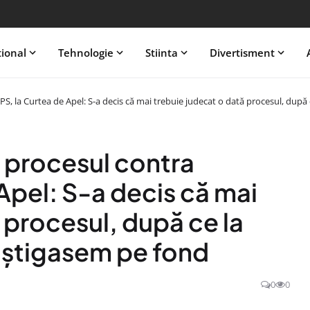
tional
Tehnologie
Stiinta
Divertisment
 la Curtea de Apel: S-a decis că mai trebuie judecat o dată procesul, după c
 procesul contra
Apel: S-a decis că mai
 procesul, după ce la
câștigasem pe fond
0
0