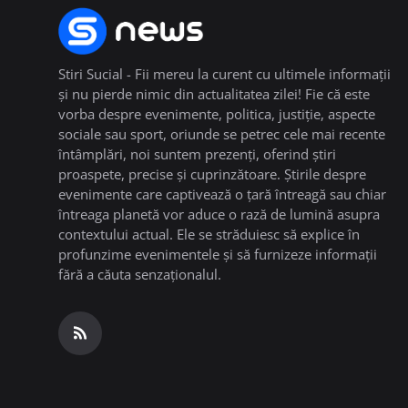
Stiri Sucial - Fii mereu la curent cu ultimele informații
și nu pierde nimic din actualitatea zilei! Fie că este
vorba despre evenimente, politica, justiție, aspecte
sociale sau sport, oriunde se petrec cele mai recente
întâmplări, noi suntem prezenți, oferind știri
proaspete, precise și cuprinzătoare. Știrile despre
evenimente care captivează o țară întreagă sau chiar
întreaga planetă vor aduce o rază de lumină asupra
contextului actual. Ele se străduiesc să explice în
profunzime evenimentele și să furnizeze informații
fără a căuta senzaționalul.