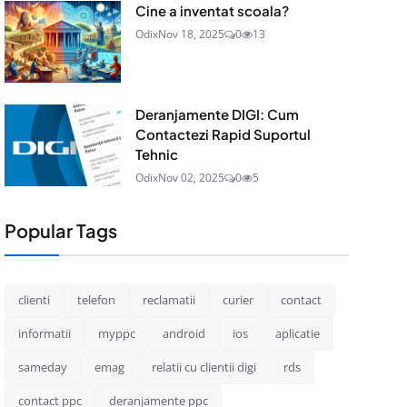
Cine a inventat scoala?
Odix
Nov 18, 2025
0
13
Deranjamente DIGI: Cum
Contactezi Rapid Suportul
Tehnic
Odix
Nov 02, 2025
0
5
Popular Tags
clienti
telefon
reclamatii
curier
contact
informatii
myppc
android
ios
aplicatie
sameday
emag
relatii cu clientii digi
rds
contact ppc
deranjamente ppc