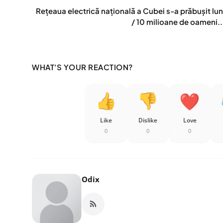
Rețeaua electrică națională a Cubei s-a prăbușit lun
/ 10 milioane de oameni..
WHAT'S YOUR REACTION?
Like
Dislike
Love
0
0
0
Odix