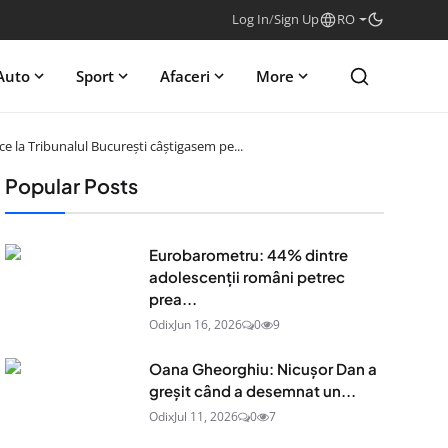
Log In
/
Sign Up
RO
Auto
Sport
Afaceri
More
e la Tribunalul București câștigasem pe...
Popular Posts
Eurobarometru: 44% dintre
adolescenţii români petrec
prea...
Odix
Jun 16, 2026
0
9
Oana Gheorghiu: Nicușor Dan a
greșit când a desemnat un...
Odix
Jul 11, 2026
0
7