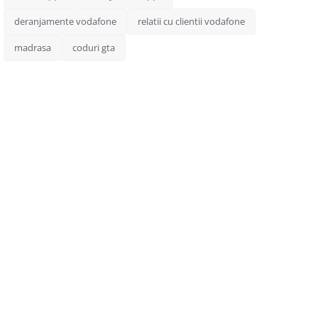
deranjamente vodafone
relatii cu clientii vodafone
madrasa
coduri gta