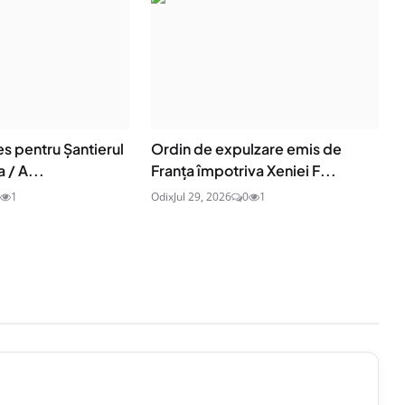
es pentru Șantierul
Ordin de expulzare emis de
 / A...
Franța împotriva Xeniei F...
1
Odix
Jul 29, 2026
0
1