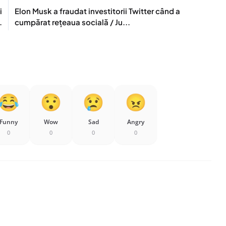
i
Elon Musk a fraudat investitorii Twitter când a
.
cumpărat rețeaua socială / Ju...
Funny
Wow
Sad
Angry
0
0
0
0