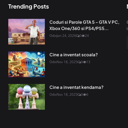
Trending Posts
Coduri si Parole GTA 5 – GTA V PC,
Xbox One/360 si PS4/PS5...
Odix
Jan 24, 2026
0
24
Cine a inventat scoala?
Odix
Nov 18, 2025
0
13
Cine a inventat kendama?
Odix
Nov 18, 2025
0
6