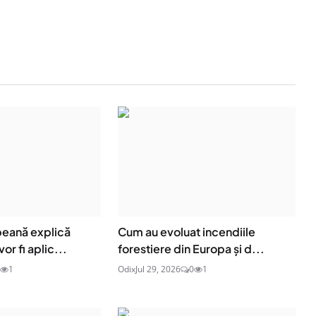
eană explică
Cum au evoluat incendiile
or fi aplic...
forestiere din Europa și d...
1
Odix
Jul 29, 2026
0
1