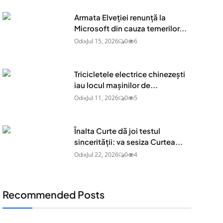
Armata Elveției renunță la
Microsoft din cauza temerilor...
Odix
Jul 15, 2026
0
6
Tricicletele electrice chinezești
iau locul mașinilor de...
Odix
Jul 11, 2026
0
5
Înalta Curte dă joi testul
sincerității: va sesiza Curtea...
Odix
Jul 22, 2026
0
4
Recommended Posts