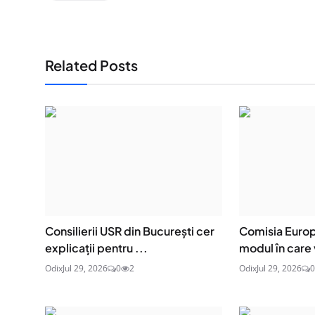
Related Posts
Consilierii USR din București cer
Comisia Europ
explicații pentru ...
modul în care v
Odix
Jul 29, 2026
0
2
Odix
Jul 29, 2026
0