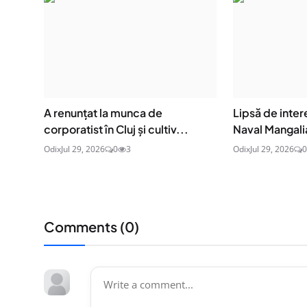
A renunțat la munca de
Lipsă de inter
corporatist în Cluj și cultiv...
Naval Mangalia
Odix
Jul 29, 2026
0
3
Odix
Jul 29, 2026
0
Comments (
0
)