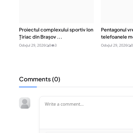
Proiectul complexului sportiv Ion
Pentagonul vre
Țiriac din Brașov ...
telefoanele mo
Odix
Jul 29, 2026
0
3
Odix
Jul 29, 2026
0
Comments (
0
)