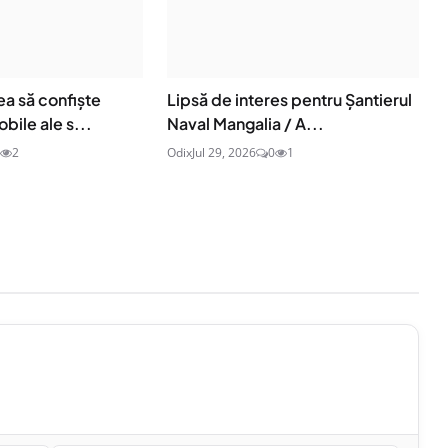
a să confiște
Lipsă de interes pentru Șantierul
bile ale s...
Naval Mangalia / A...
2
Odix
Jul 29, 2026
0
1