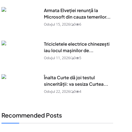
Armata Elveției renunță la
Microsoft din cauza temerilor...
Odix
Jul 15, 2026
0
6
Tricicletele electrice chinezești
iau locul mașinilor de...
Odix
Jul 11, 2026
0
5
Înalta Curte dă joi testul
sincerității: va sesiza Curtea...
Odix
Jul 22, 2026
0
4
Recommended Posts