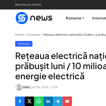
Become an Author
Romania
Interna
Home
Romania
Rețeaua electrică națională a Cubei s-a prăbuș
Romania
Rețeaua electrică nați
prăbușit luni / 10 mili
energie electrică
Odix
Jul 06, 2026 - 21:00