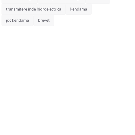
transmitere inde hidroelectrica
kendama
joc kendama
brevet