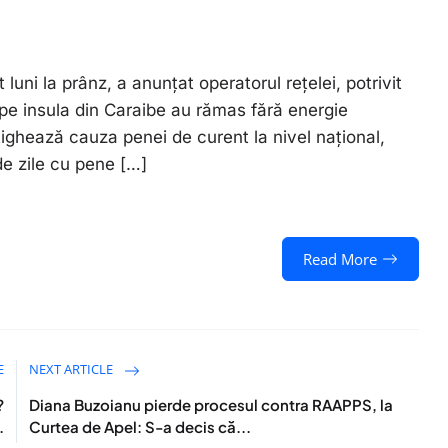
luni la prânz, a anunțat operatorul rețelei, potrivit
pe insula din Caraibe au rămas fără energie
stighează cauza penei de curent la nivel național,
e zile cu pene […]
Read More
E
NEXT ARTICLE
?
Diana Buzoianu pierde procesul contra RAAPPS, la
.
Curtea de Apel: S-a decis că...