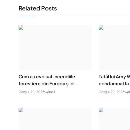
Related Posts
Cum au evoluat incendiile
Tatăl lui Amy
forestiere din Europa și d...
condamnat la p
Odix
Jul 29, 2026
0
1
Odix
Jul 29, 2026
0