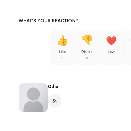
WHAT'S YOUR REACTION?
Like
Dislike
Love
0
0
0
Odix