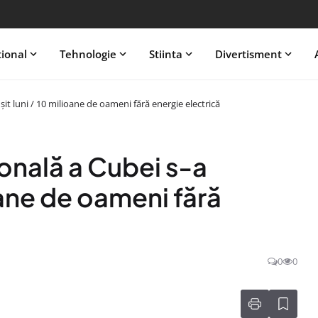
tional
Tehnologie
Stiinta
Divertisment
it luni / 10 milioane de oameni fără energie electrică
onală a Cubei s-a
oane de oameni fără
0
0