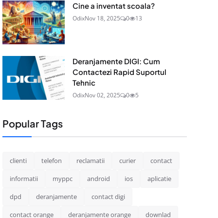
Cine a inventat scoala?
Odix
Nov 18, 2025
0
13
Deranjamente DIGI: Cum
Contactezi Rapid Suportul
Tehnic
Odix
Nov 02, 2025
0
5
Popular Tags
clienti
telefon
reclamatii
curier
contact
informatii
myppc
android
ios
aplicatie
dpd
deranjamente
contact digi
contact orange
deranjamente orange
downlad