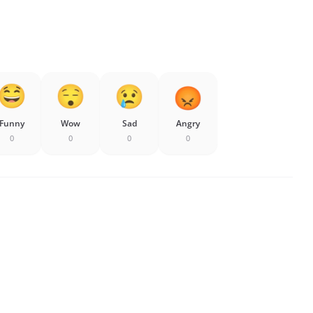
Funny
Wow
Sad
Angry
0
0
0
0