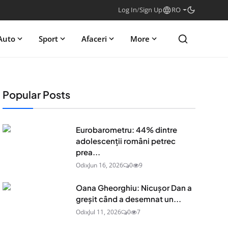
Log In
/
Sign Up
RO
Auto
Sport
Afaceri
More
Popular Posts
Eurobarometru: 44% dintre
adolescenţii români petrec
prea...
Odix
Jun 16, 2026
0
9
Oana Gheorghiu: Nicușor Dan a
greșit când a desemnat un...
Odix
Jul 11, 2026
0
7