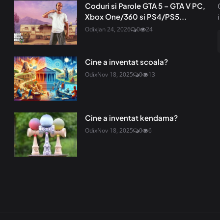
Coduri si Parole GTA 5 – GTA V PC,
Xbox One/360 si PS4/PS5...
Odix
Jan 24, 2026
0
24
Cine a inventat scoala?
Odix
Nov 18, 2025
0
13
Cine a inventat kendama?
Odix
Nov 18, 2025
0
6