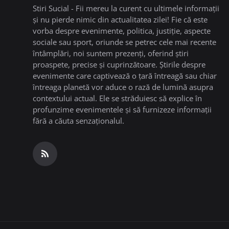
Stiri Sucial - Fii mereu la curent cu ultimele informații
și nu pierde nimic din actualitatea zilei! Fie că este
vorba despre evenimente, politica, justiție, aspecte
sociale sau sport, oriunde se petrec cele mai recente
întâmplări, noi suntem prezenți, oferind știri
proaspete, precise și cuprinzătoare. Știrile despre
evenimente care captivează o țară întreagă sau chiar
întreaga planetă vor aduce o rază de lumină asupra
contextului actual. Ele se străduiesc să explice în
profunzime evenimentele și să furnizeze informații
fără a căuta senzaționalul.