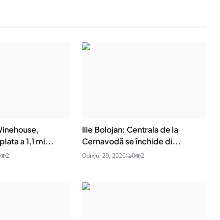
 Winehouse,
Ilie Bolojan: Centrala de la
lata a 1,1 mi...
Cernavodă se închide di...
2
Odix
Jul 29, 2026
0
2