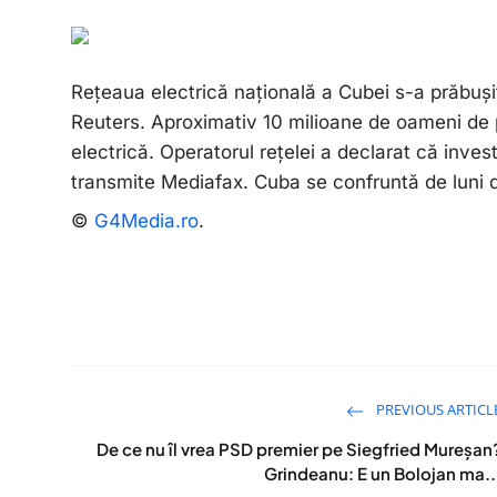
Rețeaua electrică națională a Cubei s-a prăbușit 
Reuters. Aproximativ 10 milioane de oameni de 
electrică. Operatorul rețelei a declarat că inve
transmite Mediafax. Cuba se confruntă de luni d
©
G4Media.ro
.
PREVIOUS ARTICL
De ce nu îl vrea PSD premier pe Siegfried Mureșan
Grindeanu: E un Bolojan ma..