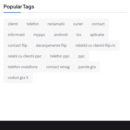
Popular Tags
clienti
telefon
reclamatii
curier
contact
informatii
myppc
android
ios
aplicatie
contact flip
deranjamente flip
relatitii cu clientii flip.ro
relatii cu clientii ppc
telefon ppc
ppc
telefon vodafone
contact emag
parole gta
coduri gta 5