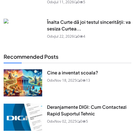
Odix
Jul 11, 2026
0
5
Înalta Curte dă joi testul sincerității: va
sesiza Curtea...
Odix
Jul 22, 2026
0
4
Recommended Posts
Cine a inventat scoala?
Odix
Nov 18, 2025
0
13
Deranjamente DIGI: Cum Contactezi
Rapid Suportul Tehnic
Odix
Nov 02, 2025
0
5