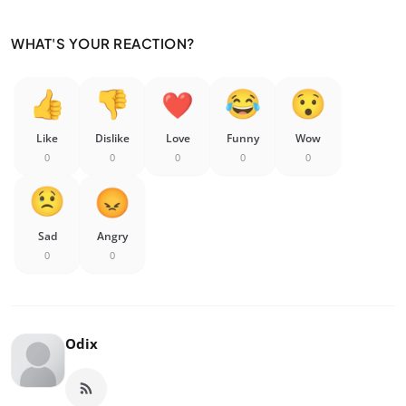
WHAT'S YOUR REACTION?
Like
Dislike
Love
Funny
Wow
0
0
0
0
0
Sad
Angry
0
0
Odix