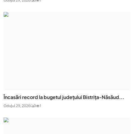
Odix
Jul 29, 2026
0
1
Încasări record la bugetul județului Bistrița-Năsăud...
Odix
Jul 29, 2026
0
1