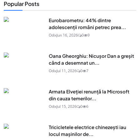
Popular Posts
Eurobarometru: 44% dintre
adolescenţii români petrec prea...
Odix
Jun 16, 2026
0
9
Oana Gheorghiu: Nicușor Dan a greșit
când a desemnat un...
Odix
Jul 11, 2026
0
7
Armata Elveției renunță la Microsoft
din cauza temerilor...
Odix
Jul 15, 2026
0
6
Tricicletele electrice chinezești iau
locul mașinilor de...