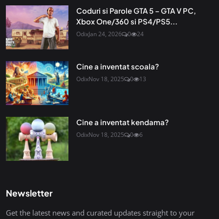
Coduri si Parole GTA 5 – GTA V PC,
Xbox One/360 si PS4/PS5...
Odix
Jan 24, 2026
0
24
Cine a inventat scoala?
Odix
Nov 18, 2025
0
13
Cine a inventat kendama?
Odix
Nov 18, 2025
0
6
Newsletter
Get the latest news and curated updates straight to your