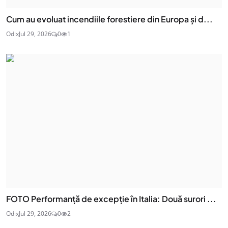
Cum au evoluat incendiile forestiere din Europa și d...
Odix
Jul 29, 2026
0
1
FOTO Performanță de excepție în Italia: Două surori ...
Odix
Jul 29, 2026
0
2