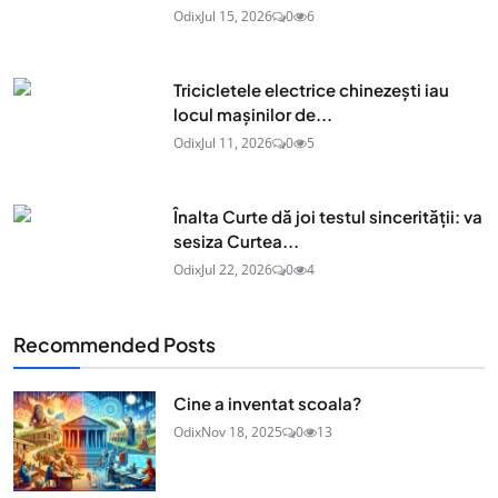
Odix
Jul 15, 2026
0
6
Tricicletele electrice chinezești iau
locul mașinilor de...
Odix
Jul 11, 2026
0
5
Înalta Curte dă joi testul sincerității: va
sesiza Curtea...
Odix
Jul 22, 2026
0
4
Recommended Posts
Cine a inventat scoala?
Odix
Nov 18, 2025
0
13