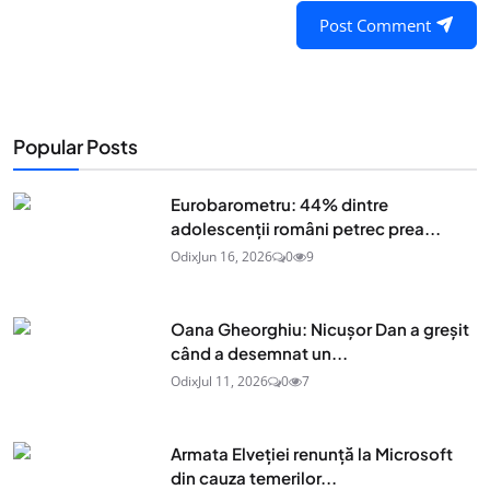
Post Comment
Popular Posts
Eurobarometru: 44% dintre
adolescenţii români petrec prea...
Odix
Jun 16, 2026
0
9
Oana Gheorghiu: Nicușor Dan a greșit
când a desemnat un...
Odix
Jul 11, 2026
0
7
Armata Elveției renunță la Microsoft
din cauza temerilor...