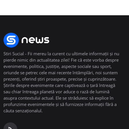
Stiri Sucial - Fii mereu la curent cu ultimele informații și nu
pierde nimic din actualitatea zilei! Fie că este vorba despre
evenimente, politica, justiție, aspecte sociale sau sport,
oriunde se petrec cele mai recente întâmplări, noi suntem
prezenți, oferind știri proaspete, precise și cuprinzătoare.
Știrile despre evenimente care captivează o țară întreagă
sau chiar întreaga planetă vor aduce o rază de lumină
asupra contextului actual. Ele se străduiesc să explice în
profunzime evenimentele și să furnizeze informații fără a
căuta senzaționalul.