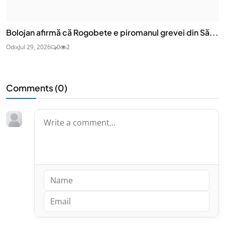
Bolojan afirmă că Rogobete e piromanul grevei din Să...
Odix
Jul 29, 2026
0
2
Comments (
0
)