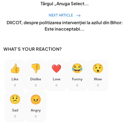
Târgul „Anuga Select...
NEXT ARTICLE
DIICOT, despre politizarea intervenției la azilul din Bihor:
Este inacceptabi...
WHAT'S YOUR REACTION?
Like
Dislike
Love
Funny
Wow
0
0
0
0
0
Sad
Angry
0
0