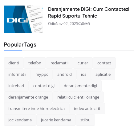
Deranjamente DIGI: Cum Contactezi
Rapid Suportul Tehnic
Odix
Nov 02, 2025
0
5
Popular Tags
clienti
telefon
reclamatii
curier
contact
informatii
myppc
android
ios
aplicatie
intrebari
contact digi
deranjamente digi
deranjamente orange
relatii cu clientii orange
transmitere inde hidroelectrica
index autocitit
joc kendama
jucarie kendama
stilou