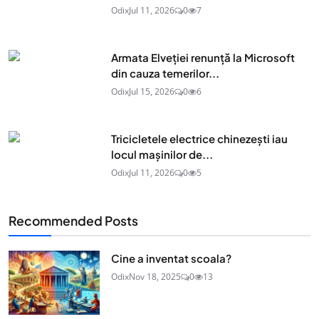
Odix
Jul 11, 2026
0
7
Armata Elveției renunță la Microsoft
din cauza temerilor...
Odix
Jul 15, 2026
0
6
Tricicletele electrice chinezești iau
locul mașinilor de...
Odix
Jul 11, 2026
0
5
Recommended Posts
Cine a inventat scoala?
Odix
Nov 18, 2025
0
13