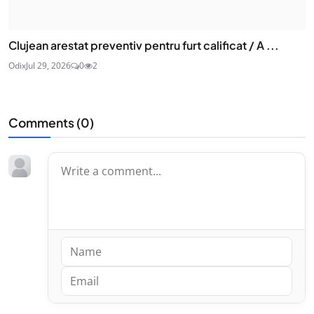
Clujean arestat preventiv pentru furt calificat / A ...
Odix
Jul 29, 2026
0
2
Comments (
0
)