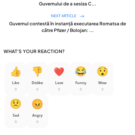
Guvernului de a sesiza C...
NEXT ARTICLE
Guvernul contestă în instanță executarea Romatsa de
către Pfizer / Bolojan: ...
WHAT'S YOUR REACTION?
Like
Dislike
Love
Funny
Wow
0
0
0
0
0
Sad
Angry
0
0