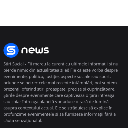
Stiri Sucial - Fii mereu la curent cu ultimele informații și nu
pierde nimic din actualitatea zilei! Fie că este vorba despre
evenimente, politica, justiție, aspecte sociale sau sport,
oriunde se petrec cele mai recente întâmplări, noi suntem
prezenți, oferind știri proaspete, precise și cuprinzătoare.
Știrile despre evenimente care captivează o țară întreagă
sau chiar întreaga planetă vor aduce o rază de lumină
asupra contextului actual. Ele se străduiesc să explice în
profunzime evenimentele și să furnizeze informații fără a
căuta senzaționalul.