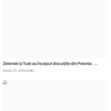
Zelenski și Tusk au început discuțiile din Polonia. ...
Odix
Jul 29, 2026
0
2