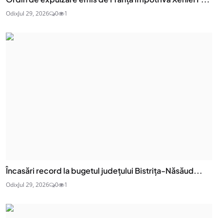
Odix
Jul 29, 2026
0
1
Încasări record la bugetul județului Bistrița-Năsăud...
Odix
Jul 29, 2026
0
1