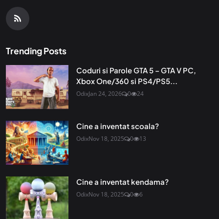
Trending Posts
Coduri si Parole GTA 5 – GTA V PC,
Xbox One/360 si PS4/PS5...
Odix
Jan 24, 2026
0
24
Cine a inventat scoala?
Odix
Nov 18, 2025
0
13
Cine a inventat kendama?
Odix
Nov 18, 2025
0
6