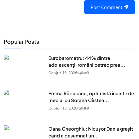
Post Comment
Popular Posts
Eurobarometru: 44% dintre
adolescenţii români petrec prea...
Odix
Jun 16, 2026
0
9
Emma Răducanu, optimistă înainte de
meciul cu Sorana Cîrstea...
Odix
Jun 10, 2026
0
9
Oana Gheorghiu: Nicușor Dan a greșit
când a desemnat un...