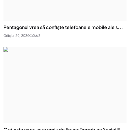
Pentagonul vrea să confiște telefoanele mobile ale s...
Odix
Jul 29, 2026
0
2
Ordin de expulzare emis de Franța împotriva Xeniei F...