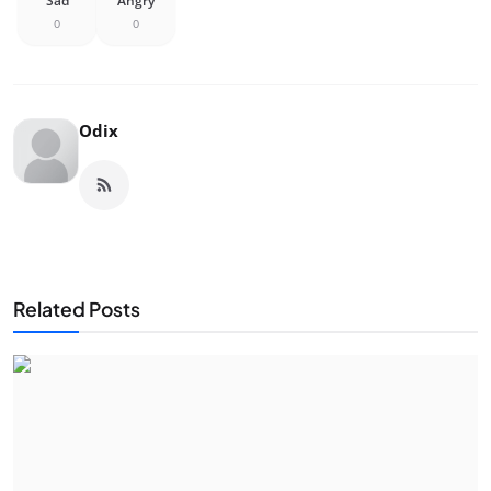
Sad
Angry
0
0
Odix
Related Posts