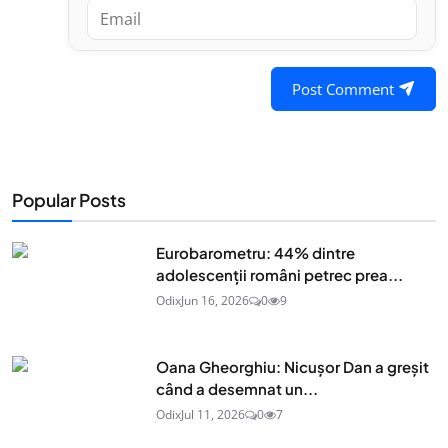
Post Comment
Popular Posts
Eurobarometru: 44% dintre
adolescenţii români petrec prea...
Odix
Jun 16, 2026
0
9
Oana Gheorghiu: Nicușor Dan a greșit
când a desemnat un...
Odix
Jul 11, 2026
0
7