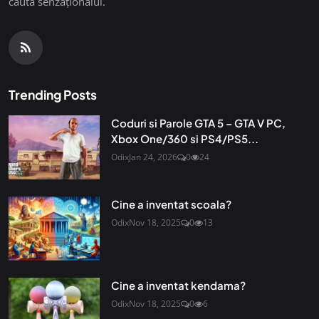
căuta senzaționalul.
Trending Posts
Coduri si Parole GTA 5 – GTA V PC,
Xbox One/360 si PS4/PS5...
Odix
Jan 24, 2026
0
24
Cine a inventat scoala?
Odix
Nov 18, 2025
0
13
Cine a inventat kendama?
Odix
Nov 18, 2025
0
6