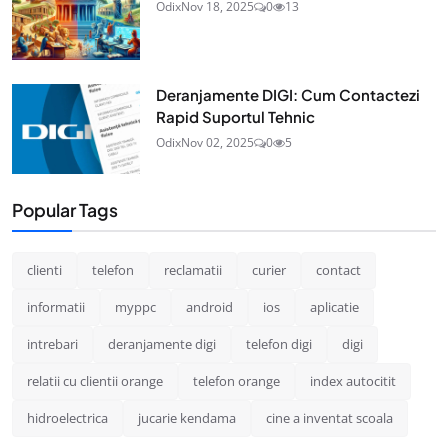
Odix
Nov 18, 2025
0
13
Deranjamente DIGI: Cum Contactezi
Rapid Suportul Tehnic
Odix
Nov 02, 2025
0
5
Popular Tags
clienti
telefon
reclamatii
curier
contact
informatii
myppc
android
ios
aplicatie
intrebari
deranjamente digi
telefon digi
digi
relatii cu clientii orange
telefon orange
index autocitit
hidroelectrica
jucarie kendama
cine a inventat scoala