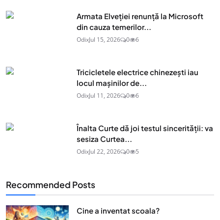
Armata Elveției renunță la Microsoft
din cauza temerilor...
Odix
Jul 15, 2026
0
6
Tricicletele electrice chinezești iau
locul mașinilor de...
Odix
Jul 11, 2026
0
6
Înalta Curte dă joi testul sincerității: va
sesiza Curtea...
Odix
Jul 22, 2026
0
5
Recommended Posts
Cine a inventat scoala?