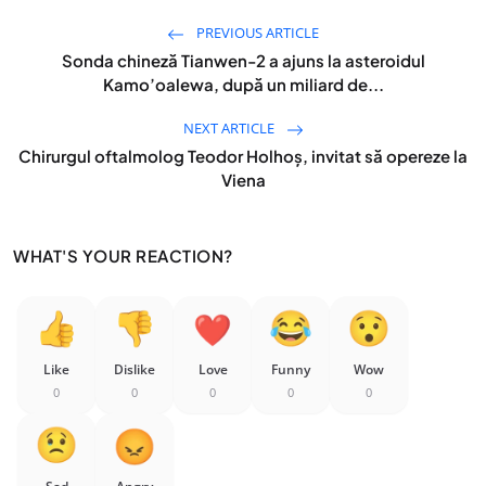
PREVIOUS ARTICLE
Sonda chineză Tianwen-2 a ajuns la asteroidul
Kamo’oalewa, după un miliard de...
NEXT ARTICLE
Chirurgul oftalmolog Teodor Holhoș, invitat să opereze la
Viena
WHAT'S YOUR REACTION?
Like
Dislike
Love
Funny
Wow
0
0
0
0
0