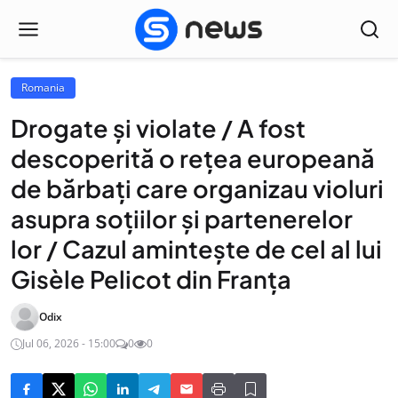
Romania
Drogate și violate / A fost
descoperită o rețea europeană
de bărbați care organizau violuri
asupra soțiilor și partenerelor
lor / Cazul amintește de cel al lui
Gisèle Pelicot din Franța
Odix
Jul 06, 2026 - 15:00
0
0