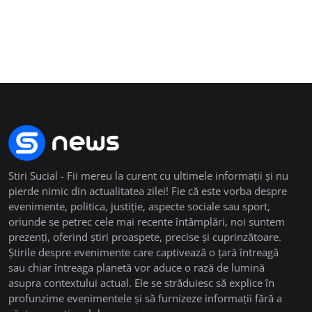
Stiri Sucial - Fii mereu la curent cu ultimele informații și nu
pierde nimic din actualitatea zilei! Fie că este vorba despre
evenimente, politica, justiție, aspecte sociale sau sport,
oriunde se petrec cele mai recente întâmplări, noi suntem
prezenți, oferind știri proaspete, precise și cuprinzătoare.
Știrile despre evenimente care captivează o țară întreagă
sau chiar întreaga planetă vor aduce o rază de lumină
asupra contextului actual. Ele se străduiesc să explice în
profunzime evenimentele și să furnizeze informații fără a