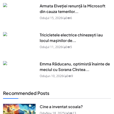
Armata Elveției renunță la Microsoft
din cauza temerilor...
Odix
Jul 15, 2026
0
6
Tricicletele electrice chinezești iau
locul mașinilor de...
Odix
Jul 11, 2026
0
5
Emma Răducanu, optimistă înainte de
meciul cu Sorana Cîrstea...
Odix
Jun 10, 2026
0
9
Recommended Posts
Cine a inventat scoala?
Odix
Nov 18, 2025
0
13