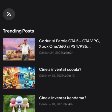
Trending Posts
Coduri si Parole GTA 5 – GTA V PC,
Xbox One/360 si PS4/PS5...
Odix
Jan 24, 2026
0
24
Cine a inventat scoala?
Odix
Nov 18, 2025
0
13
Cine a inventat kendama?
Odix
Nov 18, 2025
0
6