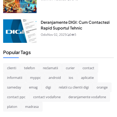
Deranjamente DIGI: Cum Contactezi
Rapid Suportul Tehnic
Odix
Nov 02, 2025
0
5
Popular Tags
clienti
telefon
reclamatii
curier
contact
informatii
myppc
android
ios
aplicatie
sameday
emag
digi
relatii cu clientii digi
orange
contact ppc
contact vodafone
deranjamente vodafone
platon
madrasa