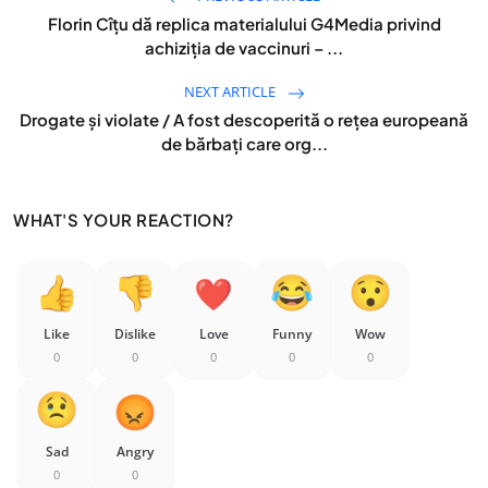
Florin Cîțu dă replica materialului G4Media privind
achiziția de vaccinuri – ...
NEXT ARTICLE
Drogate și violate / A fost descoperită o rețea europeană
de bărbați care org...
WHAT'S YOUR REACTION?
Like
Dislike
Love
Funny
Wow
0
0
0
0
0
Sad
Angry
0
0