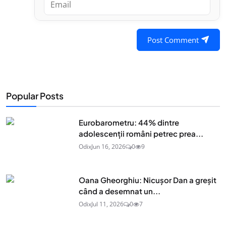
Post Comment
Popular Posts
Eurobarometru: 44% dintre
adolescenţii români petrec prea...
Odix
Jun 16, 2026
0
9
Oana Gheorghiu: Nicușor Dan a greșit
când a desemnat un...
Odix
Jul 11, 2026
0
7