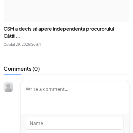
CSM a decis să apere independența procurorului
Cătăl...
Odix
Jul 29, 2026
0
1
Comments (
0
)