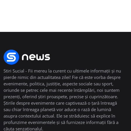
Stiri Sucial - Fii mereu la curent cu ultimele informații și nu
pierde nimic din actualitatea zilei! Fie că este vorba despre
evenimente, politica, justiție, aspecte sociale sau sport,
oriunde se petrec cele mai recente întâmplări, noi suntem
prezenți, oferind știri proaspete, precise și cuprinzătoare.
Știrile despre evenimente care captivează o țară întreagă
sau chiar întreaga planetă vor aduce o rază de lumină
asupra contextului actual. Ele se străduiesc să explice în
profunzime evenimentele și să furnizeze informații fără a
căuta senzaționalul.