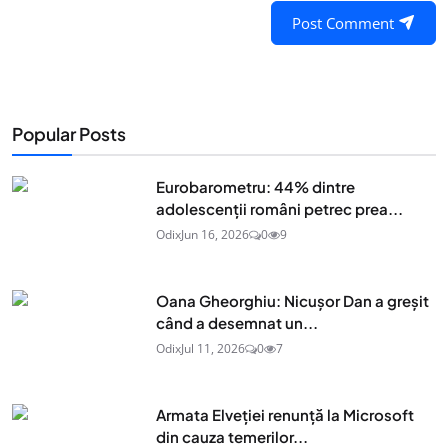
Post Comment
Popular Posts
Eurobarometru: 44% dintre
adolescenţii români petrec prea...
Odix
Jun 16, 2026
0
9
Oana Gheorghiu: Nicușor Dan a greșit
când a desemnat un...
Odix
Jul 11, 2026
0
7
Armata Elveției renunță la Microsoft
din cauza temerilor...