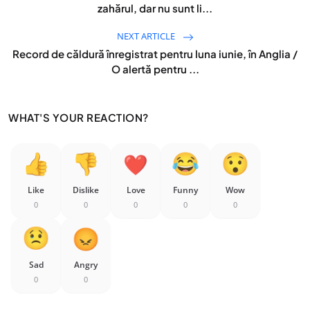
zahărul, dar nu sunt li...
NEXT ARTICLE
Record de căldură înregistrat pentru luna iunie, în Anglia /
O alertă pentru ...
WHAT'S YOUR REACTION?
Like
Dislike
Love
Funny
Wow
0
0
0
0
0
Sad
Angry
0
0