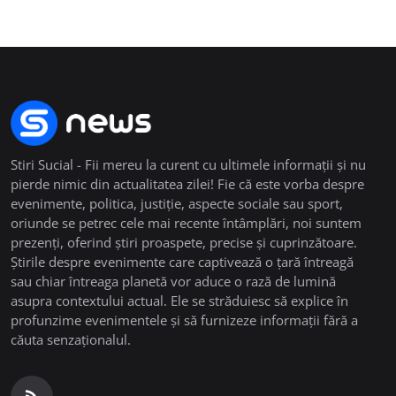
Stiri Sucial - Fii mereu la curent cu ultimele informații și nu
pierde nimic din actualitatea zilei! Fie că este vorba despre
evenimente, politica, justiție, aspecte sociale sau sport,
oriunde se petrec cele mai recente întâmplări, noi suntem
prezenți, oferind știri proaspete, precise și cuprinzătoare.
Știrile despre evenimente care captivează o țară întreagă
sau chiar întreaga planetă vor aduce o rază de lumină
asupra contextului actual. Ele se străduiesc să explice în
profunzime evenimentele și să furnizeze informații fără a
căuta senzaționalul.