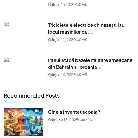
Odix
Jul 15, 2026
0
6
Tricicletele electrice chinezești iau
locul mașinilor de...
Odix
Jul 11, 2026
0
6
Iranul atacă bazele militare americane
din Bahrain și Iordania...
Odix
Jul 14, 2026
0
5
Recommended Posts
Cine a inventat scoala?
Odix
Nov 18, 2025
0
13