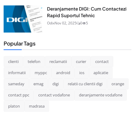
Deranjamente DIGI: Cum Contactezi
Rapid Suportul Tehnic
Odix
Nov 02, 2025
0
5
Popular Tags
clienti
telefon
reclamatii
curier
contact
informatii
myppc
android
ios
aplicatie
sameday
emag
digi
relatii cu clientii digi
orange
contact ppc
contact vodafone
deranjamente vodafone
platon
madrasa