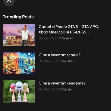
Trending Posts
Coduri si Parole GTA 5 – GTA V PC,
Xbox One/360 si PS4/PS5...
Odix
Jan 24, 2026
0
24
Cine a inventat scoala?
Odix
Nov 18, 2025
0
13
Cine a inventat kendama?
Odix
Nov 18, 2025
0
6