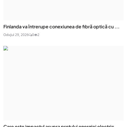
Finlanda va întrerupe conexiunea de fibră optică cu ...
Odix
Jul 29, 2026
0
2
Care este impactul asupra prețului energiei electric...