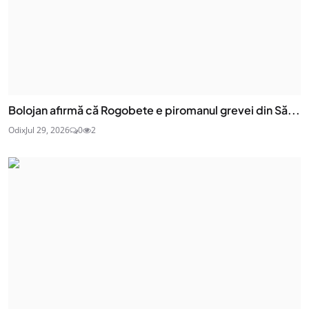
Bolojan afirmă că Rogobete e piromanul grevei din Să...
Odix
Jul 29, 2026
0
2