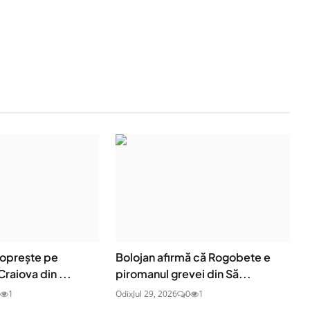
 oprește pe
Bolojan afirmă că Rogobete e
Craiova din ...
piromanul grevei din Să...
1
Odix
Jul 29, 2026
0
1