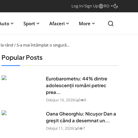
Log In
/
Sign Up
RO
Auto
Sport
Afaceri
More
la rând / S-a mai întâmplat o singură...
Popular Posts
Eurobarometru: 44% dintre
adolescenţii români petrec
prea...
Odix
Jun 16, 2026
0
9
Oana Gheorghiu: Nicușor Dan a
greșit când a desemnat un...
Odix
Jul 11, 2026
0
7