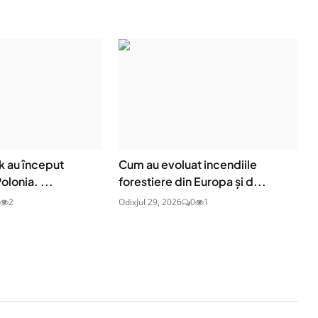
sk au început
Cum au evoluat incendiile
olonia. ...
forestiere din Europa și d...
2
Odix
Jul 29, 2026
0
1