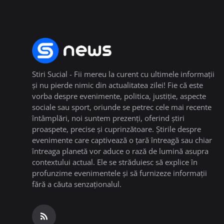
Stiri Sucial - Fii mereu la curent cu ultimele informații
și nu pierde nimic din actualitatea zilei! Fie că este
vorba despre evenimente, politica, justiție, aspecte
sociale sau sport, oriunde se petrec cele mai recente
întâmplări, noi suntem prezenți, oferind știri
proaspete, precise și cuprinzătoare. Știrile despre
evenimente care captivează o țară întreagă sau chiar
întreaga planetă vor aduce o rază de lumină asupra
contextului actual. Ele se străduiesc să explice în
profunzime evenimentele și să furnizeze informații
fără a căuta senzaționalul.