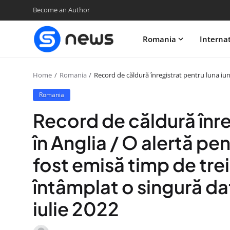
Become an Author
Romania
Interna
Home
Romania
Record de căldură înregistrat pentru luna iuni
Romania
Record de căldură înre
în Anglia / O alertă p
fost emisă timp de trei 
întâmplat o singură dată
iulie 2022