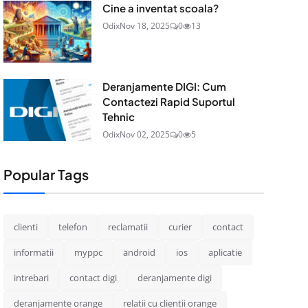
Cine a inventat scoala?
Odix
Nov 18, 2025
0
13
Deranjamente DIGI: Cum
Contactezi Rapid Suportul
Tehnic
Odix
Nov 02, 2025
0
5
Popular Tags
clienti
telefon
reclamatii
curier
contact
informatii
myppc
android
ios
aplicatie
intrebari
contact digi
deranjamente digi
deranjamente orange
relatii cu clientii orange