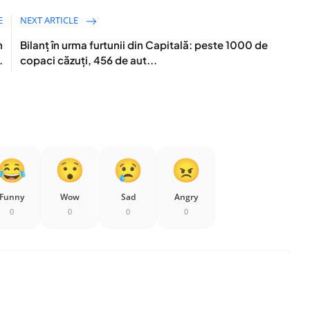
E
NEXT ARTICLE
n
Bilanț în urma furtunii din Capitală: peste 1000 de
.
copaci căzuți, 456 de aut...
Funny
Wow
Sad
Angry
0
0
0
0