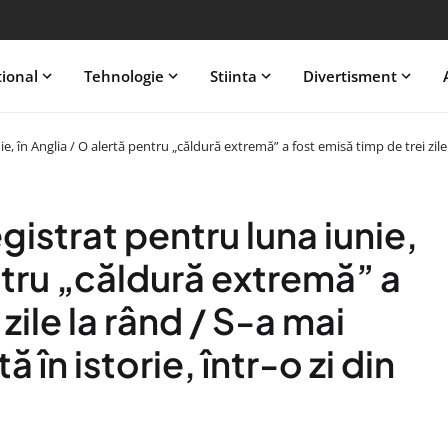
tional
Tehnologie
Stiinta
Divertisment
e, în Anglia / O alertă pentru „căldură extremă” a fost emisă timp de trei zile 
gistrat pentru luna iunie,
entru „căldură extremă” a
zile la rând / S-a mai
 în istorie, într-o zi din