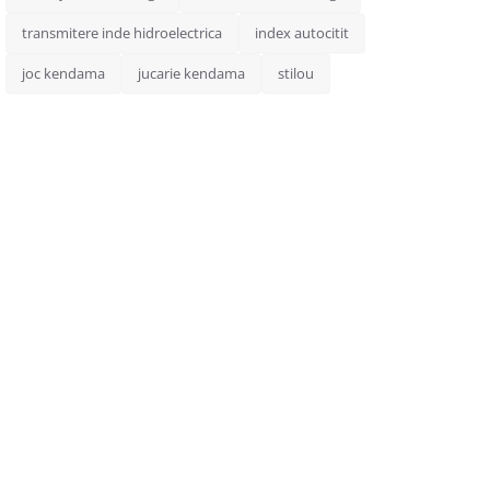
transmitere inde hidroelectrica
index autocitit
joc kendama
jucarie kendama
stilou