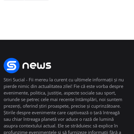
Stiri Sucial - Fii mereu la curent cu ultimele informații și nu
pierde nimic din actualitatea zilei! Fie că este vorba despre
evenimente, politica, justiție, aspecte sociale sau sport,
oriunde se petrec cele mai recente întâmplări, noi suntem
prezenți, oferind știri proaspete, precise și cuprinzătoare.
Știrile despre evenimente care captivează o țară întreagă
sau chiar întreaga planetă vor aduce o rază de lumină
asupra contextului actual. Ele se străduiesc să explice în
profunzime evenimentele și să furnizeze informații fără a