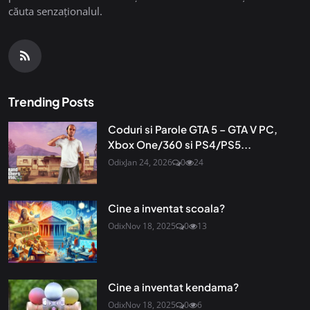
căuta senzaționalul.
Trending Posts
Coduri si Parole GTA 5 – GTA V PC,
Xbox One/360 si PS4/PS5...
Odix
Jan 24, 2026
0
24
Cine a inventat scoala?
Odix
Nov 18, 2025
0
13
Cine a inventat kendama?
Odix
Nov 18, 2025
0
6