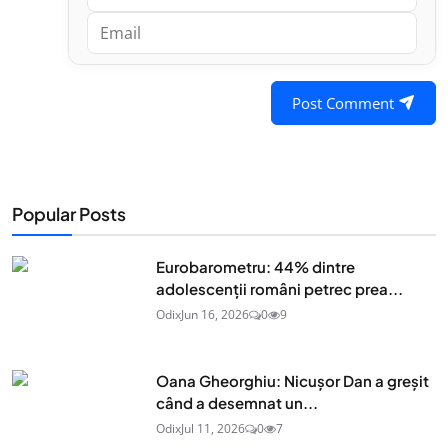
Post Comment
Popular Posts
Eurobarometru: 44% dintre
adolescenţii români petrec prea...
Odix
Jun 16, 2026
0
9
Oana Gheorghiu: Nicușor Dan a greșit
când a desemnat un...
Odix
Jul 11, 2026
0
7