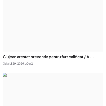
Clujean arestat preventiv pentru furt calificat / A ...
Odix
Jul 29, 2026
0
2