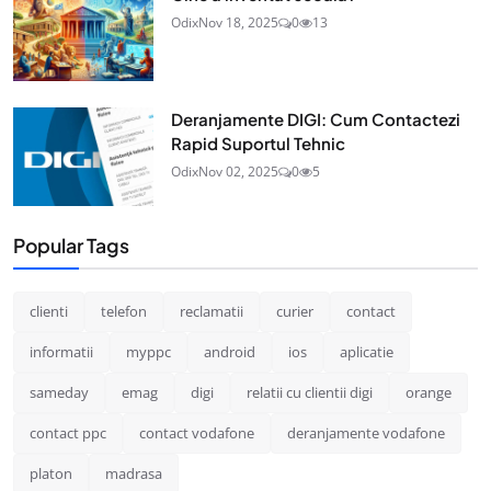
Odix
Nov 18, 2025
0
13
Deranjamente DIGI: Cum Contactezi
Rapid Suportul Tehnic
Odix
Nov 02, 2025
0
5
Popular Tags
clienti
telefon
reclamatii
curier
contact
informatii
myppc
android
ios
aplicatie
sameday
emag
digi
relatii cu clientii digi
orange
contact ppc
contact vodafone
deranjamente vodafone
platon
madrasa