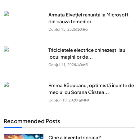
Armata Elveției renunță la Microsoft
din cauza temerilor...
Odix
Jul 15, 2026
0
6
Tricicletele electrice chinezești iau
locul mașinilor de...
Odix
Jul 11, 2026
0
5
Emma Răducanu, optimistă înainte de
meciul cu Sorana Cîrstea...
Odix
Jun 10, 2026
0
9
Recommended Posts
Cine a inventat scoala?