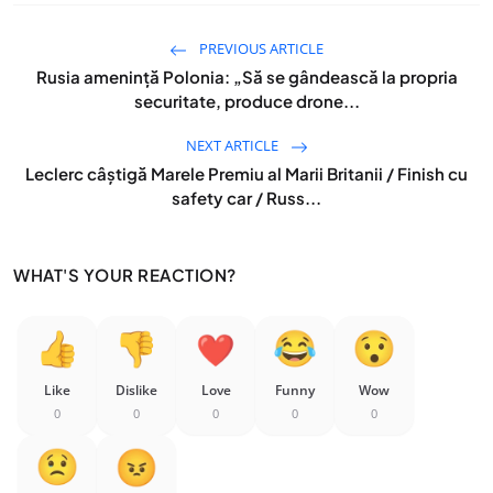
PREVIOUS ARTICLE
Rusia amenință Polonia: „Să se gândească la propria
securitate, produce drone...
NEXT ARTICLE
Leclerc câștigă Marele Premiu al Marii Britanii / Finish cu
safety car / Russ...
WHAT'S YOUR REACTION?
Like
Dislike
Love
Funny
Wow
0
0
0
0
0