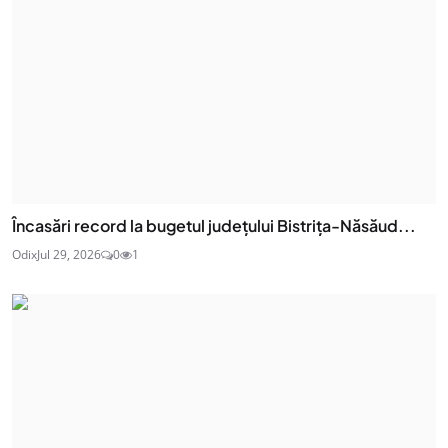
Încasări record la bugetul județului Bistrița-Năsăud...
Odix
Jul 29, 2026
0
1