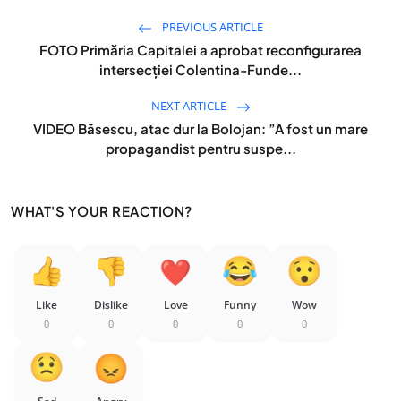
PREVIOUS ARTICLE
FOTO Primăria Capitalei a aprobat reconfigurarea
intersecției Colentina-Funde...
NEXT ARTICLE
VIDEO Băsescu, atac dur la Bolojan: ”A fost un mare
propagandist pentru suspe...
WHAT'S YOUR REACTION?
Like
Dislike
Love
Funny
Wow
0
0
0
0
0