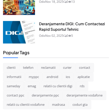
Odix
Nov 18, 2025
0
13
Deranjamente DIGI: Cum Contactezi
Rapid Suportul Tehnic
Odix
Nov 02, 2025
0
5
Popular Tags
clienti
telefon
reclamatii
curier
contact
informatii
myppc
android
ios
aplicatie
sameday
emag
relatii cu clientii digi
rds
contact ppc
deranjamente ppc
deranjamente vodafone
relatii cu clientii vodafone
madrasa
coduri gta