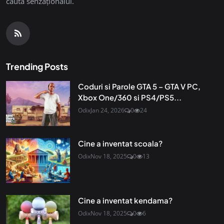
căuta senzaționalul.
Trending Posts
Coduri si Parole GTA 5 – GTA V PC,
Xbox One/360 si PS4/PS5...
Odix
Jan 24, 2026
0
24
Cine a inventat scoala?
Odix
Nov 18, 2025
0
13
Cine a inventat kendama?
Odix
Nov 18, 2025
0
6