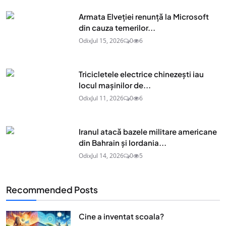
Armata Elveției renunță la Microsoft
din cauza temerilor...
Odix
Jul 15, 2026
0
6
Tricicletele electrice chinezești iau
locul mașinilor de...
Odix
Jul 11, 2026
0
6
Iranul atacă bazele militare americane
din Bahrain și Iordania...
Odix
Jul 14, 2026
0
5
Recommended Posts
Cine a inventat scoala?