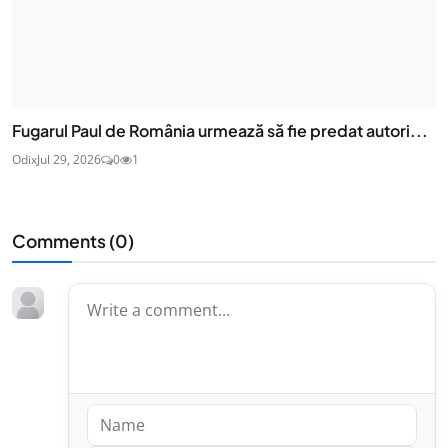
Fugarul Paul de România urmează să fie predat autori...
Odix
Jul 29, 2026
0
1
Comments (
0
)