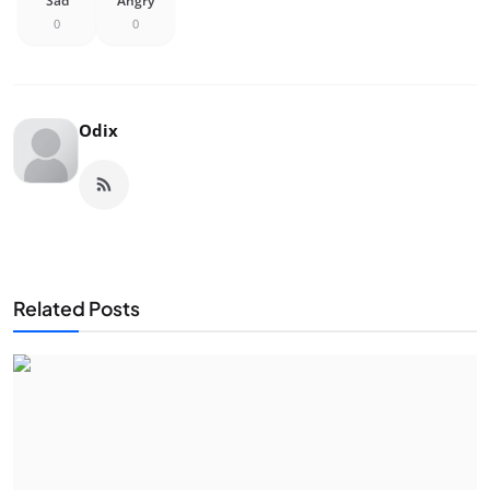
Sad
Angry
0
0
Odix
Related Posts