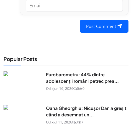
Post Comment
Popular Posts
Eurobarometru: 44% dintre
adolescenţii români petrec prea...
Odix
Jun 16, 2026
0
9
Oana Gheorghiu: Nicușor Dan a greșit
când a desemnat un...
Odix
Jul 11, 2026
0
7