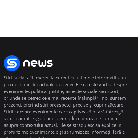
Stiri Sucial - Fii mereu la curent cu ultimele informații și nu
pierde nimic din actualitatea zilei! Fie că este vorba despre
evenimente, politica, justiție, aspecte sociale sau sport,
oriunde se petrec cele mai recente întâmplări, noi suntem
prezenți, oferind știri proaspete, precise și cuprinzătoare.
Știrile despre evenimente care captivează o țară întreagă
sau chiar întreaga planetă vor aduce o rază de lumină
asupra contextului actual. Ele se străduiesc să explice în
profunzime evenimentele și să furnizeze informații fără a