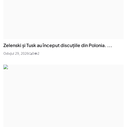
Zelenski și Tusk au început discuțiile din Polonia. ...
Odix
Jul 29, 2026
0
2