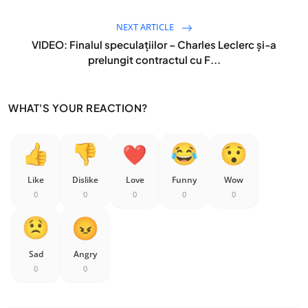
NEXT ARTICLE
VIDEO: Finalul speculațiilor – Charles Leclerc și-a
prelungit contractul cu F...
WHAT'S YOUR REACTION?
Like
Dislike
Love
Funny
Wow
0
0
0
0
0
Sad
Angry
0
0