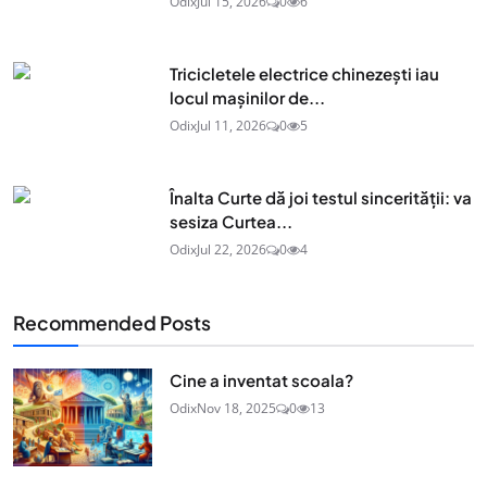
Odix
Jul 15, 2026
0
6
Tricicletele electrice chinezești iau
locul mașinilor de...
Odix
Jul 11, 2026
0
5
Înalta Curte dă joi testul sincerității: va
sesiza Curtea...
Odix
Jul 22, 2026
0
4
Recommended Posts
Cine a inventat scoala?
Odix
Nov 18, 2025
0
13