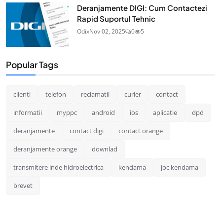
Deranjamente DIGI: Cum Contactezi
Rapid Suportul Tehnic
Odix
Nov 02, 2025
0
5
Popular Tags
clienti
telefon
reclamatii
curier
contact
informatii
myppc
android
ios
aplicatie
dpd
deranjamente
contact digi
contact orange
deranjamente orange
downlad
transmitere inde hidroelectrica
kendama
joc kendama
brevet