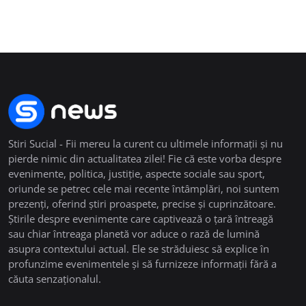
Stiri Sucial - Fii mereu la curent cu ultimele informații și nu
pierde nimic din actualitatea zilei! Fie că este vorba despre
evenimente, politica, justiție, aspecte sociale sau sport,
oriunde se petrec cele mai recente întâmplări, noi suntem
prezenți, oferind știri proaspete, precise și cuprinzătoare.
Știrile despre evenimente care captivează o țară întreagă
sau chiar întreaga planetă vor aduce o rază de lumină
asupra contextului actual. Ele se străduiesc să explice în
profunzime evenimentele și să furnizeze informații fără a
căuta senzaționalul.