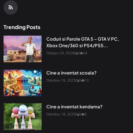
Trending Posts
Coduri si Parole GTA 5 – GTA V PC,
Xbox One/360 si PS4/PS5...
Odix
Jan 24, 2026
0
24
Cine a inventat scoala?
Odix
Nov 18, 2025
0
13
Cine a inventat kendama?
Odix
Nov 18, 2025
0
6