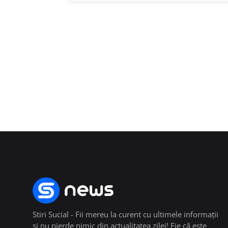
Stiri Sucial - Fii mereu la curent cu ultimele informații
și nu pierde nimic din actualitatea zilei! Fie că este