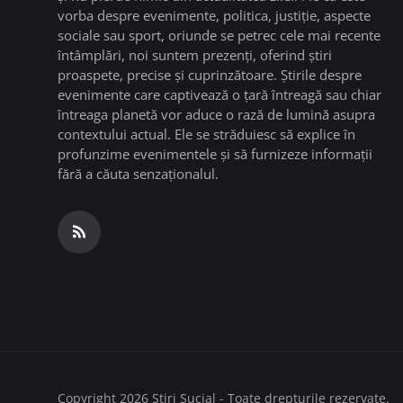
vorba despre evenimente, politica, justiție, aspecte
sociale sau sport, oriunde se petrec cele mai recente
întâmplări, noi suntem prezenți, oferind știri
proaspete, precise și cuprinzătoare. Știrile despre
evenimente care captivează o țară întreagă sau chiar
întreaga planetă vor aduce o rază de lumină asupra
contextului actual. Ele se străduiesc să explice în
profunzime evenimentele și să furnizeze informații
fără a căuta senzaționalul.
Copyright 2026 Stiri Sucial - Toate drepturile rezervate.