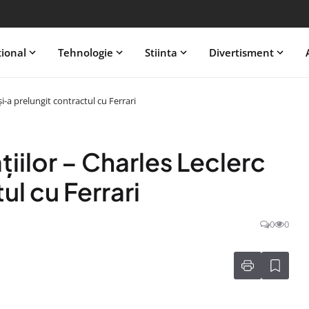
tional
Tehnologie
Stiinta
Divertisment
și-a prelungit contractul cu Ferrari
țiilor – Charles Leclerc
ul cu Ferrari
0
0