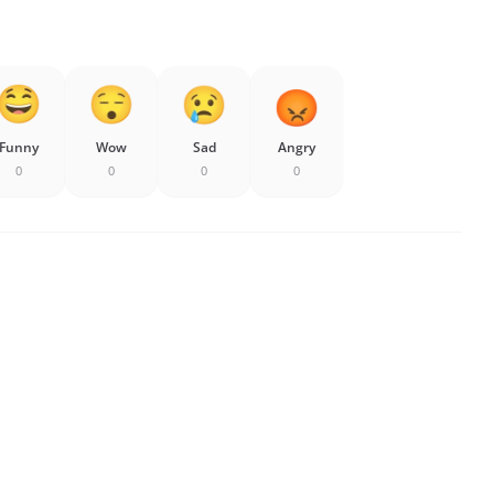
Funny
Wow
Sad
Angry
0
0
0
0