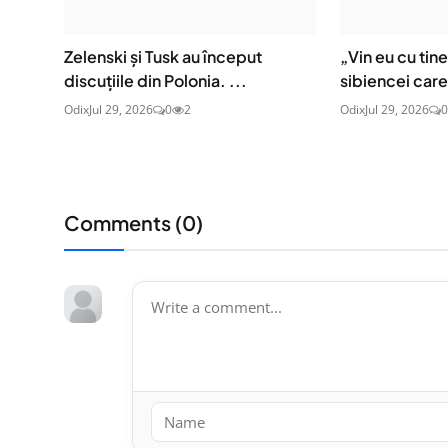
Zelenski și Tusk au început
„Vin eu cu tin
discuțiile din Polonia. ...
sibiencei care 
Odix
Jul 29, 2026
0
2
Odix
Jul 29, 2026
0
Comments (
0
)