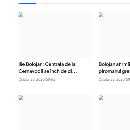
Ilie Bolojan: Centrala de la
Bolojan afirm
Cernavodă se închide di...
piromanul grev
Odix
Jul 29, 2026
0
2
Odix
Jul 29, 2026
0