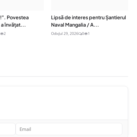
e!”. Povestea
Lipsă de interes pentru Șantierul
a învățat...
Naval Mangalia / A...
2
Odix
Jul 29, 2026
0
1