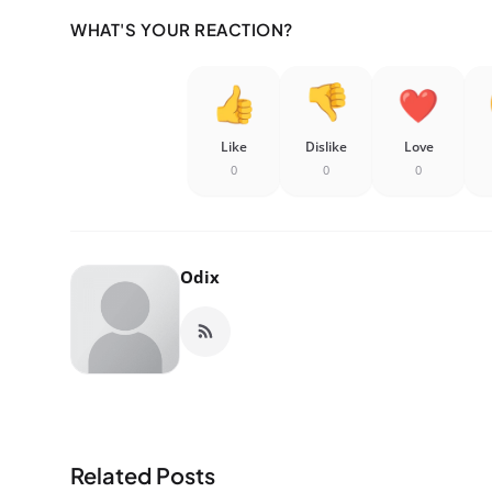
WHAT'S YOUR REACTION?
Like
Dislike
Love
0
0
0
Odix
Related Posts