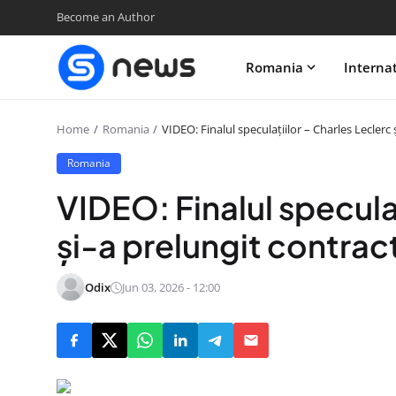
Become an Author
Romania
Interna
Home
Romania
VIDEO: Finalul speculațiilor – Charles Leclerc 
Romania
VIDEO: Finalul specula
și-a prelungit contract
Odix
Jun 03, 2026 - 12:00