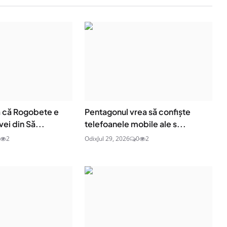
ă că Rogobete e
Pentagonul vrea să confiște
ei din Să...
telefoanele mobile ale s...
2
Odix
Jul 29, 2026
0
2