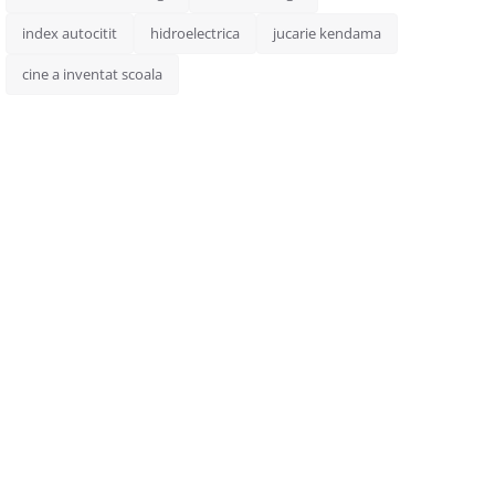
index autocitit
hidroelectrica
jucarie kendama
cine a inventat scoala