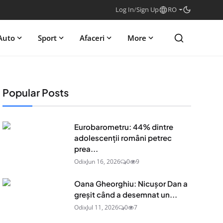
Log In
/
Sign Up
RO
Auto
Sport
Afaceri
More
Popular Posts
Eurobarometru: 44% dintre
adolescenţii români petrec
prea...
Odix
Jun 16, 2026
0
9
Oana Gheorghiu: Nicușor Dan a
greșit când a desemnat un...
Odix
Jul 11, 2026
0
7