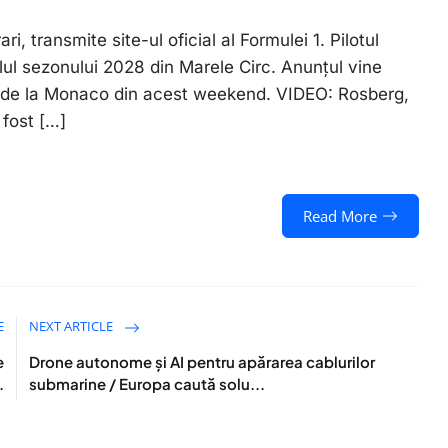
i, transmite site-ul oficial al Formulei 1. Pilotul
lul sezonului 2028 din Marele Circ. Anunțul vine
” de la Monaco din acest weekend. VIDEO: Rosberg,
 fost […]
Read More
E
NEXT ARTICLE
e
Drone autonome și AI pentru apărarea cablurilor
.
submarine / Europa caută solu...