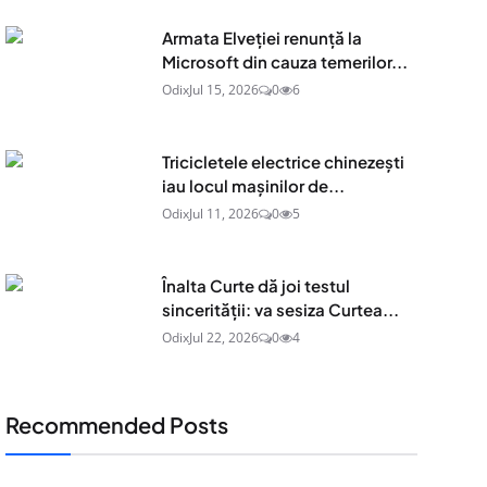
Armata Elveției renunță la
Microsoft din cauza temerilor...
Odix
Jul 15, 2026
0
6
Tricicletele electrice chinezești
iau locul mașinilor de...
Odix
Jul 11, 2026
0
5
Înalta Curte dă joi testul
sincerității: va sesiza Curtea...
Odix
Jul 22, 2026
0
4
Recommended Posts