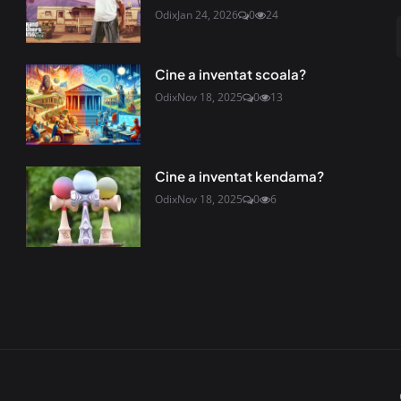
Odix
Jan 24, 2026
0
24
Cine a inventat scoala?
Odix
Nov 18, 2025
0
13
Cine a inventat kendama?
Odix
Nov 18, 2025
0
6