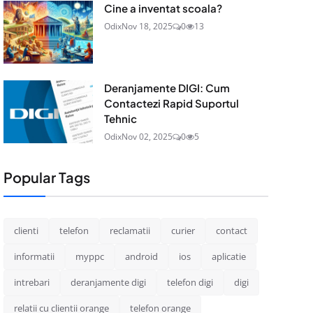
Cine a inventat scoala?
Odix
Nov 18, 2025
0
13
Deranjamente DIGI: Cum
Contactezi Rapid Suportul
Tehnic
Odix
Nov 02, 2025
0
5
Popular Tags
clienti
telefon
reclamatii
curier
contact
informatii
myppc
android
ios
aplicatie
intrebari
deranjamente digi
telefon digi
digi
relatii cu clientii orange
telefon orange