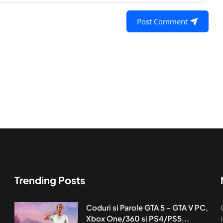
Post Comment
Trending Posts
Coduri si Parole GTA 5 – GTA V PC,
Xbox One/360 si PS4/PS5...