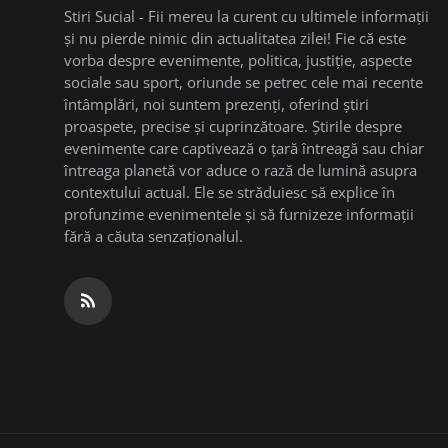
Stiri Sucial - Fii mereu la curent cu ultimele informații
și nu pierde nimic din actualitatea zilei! Fie că este
vorba despre evenimente, politica, justiție, aspecte
sociale sau sport, oriunde se petrec cele mai recente
întâmplări, noi suntem prezenți, oferind știri
proaspete, precise și cuprinzătoare. Știrile despre
evenimente care captivează o țară întreagă sau chiar
întreaga planetă vor aduce o rază de lumină asupra
contextului actual. Ele se străduiesc să explice în
profunzime evenimentele și să furnizeze informații
fără a căuta senzaționalul.