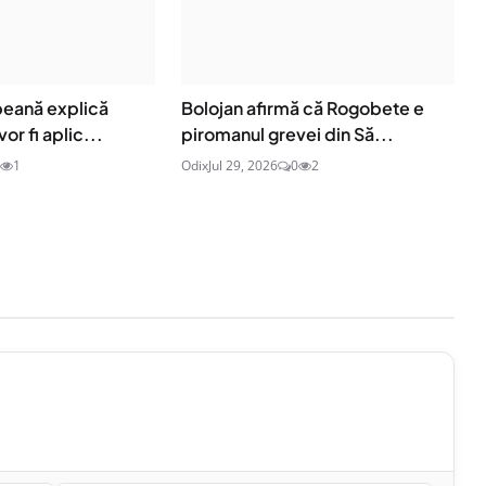
eană explică
Bolojan afirmă că Rogobete e
or fi aplic...
piromanul grevei din Să...
1
Odix
Jul 29, 2026
0
2