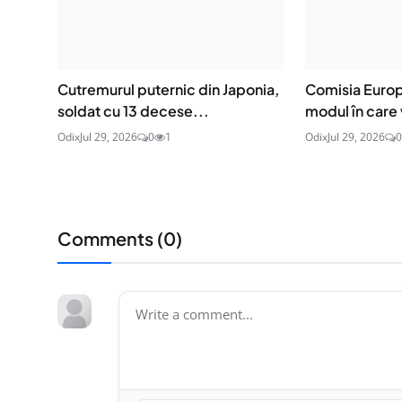
Cutremurul puternic din Japonia,
Comisia Europ
soldat cu 13 decese...
modul în care v
Odix
Jul 29, 2026
0
1
Odix
Jul 29, 2026
0
Comments (
0
)