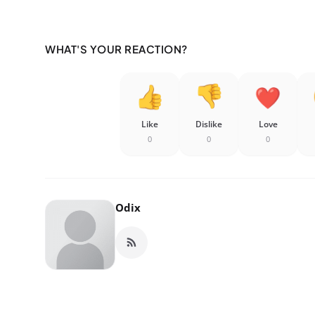
WHAT'S YOUR REACTION?
Like
Dislike
Love
0
0
0
Odix