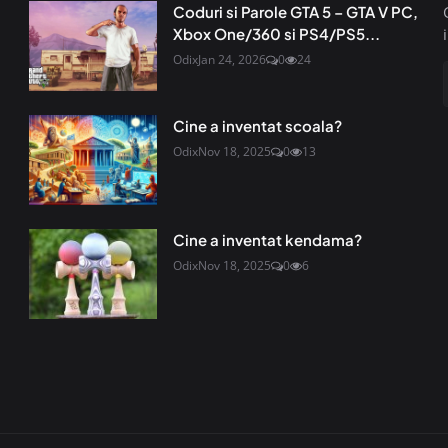
Coduri si Parole GTA 5 – GTA V PC,
Xbox One/360 si PS4/PS5...
Odix
Jan 24, 2026
0
24
Cine a inventat scoala?
Odix
Nov 18, 2025
0
13
Cine a inventat kendama?
Odix
Nov 18, 2025
0
6