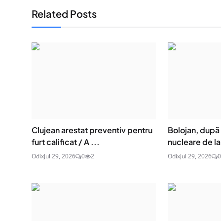
Related Posts
Clujean arestat preventiv pentru
Bolojan, după 
furt calificat / A ...
nucleare de la
Odix
Jul 29, 2026
0
2
Odix
Jul 29, 2026
0