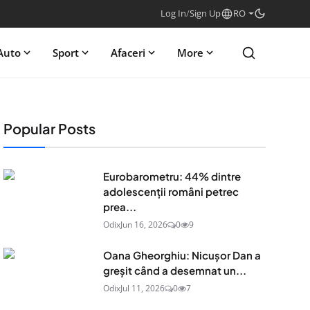
Log In
/
Sign Up
RO
Auto
Sport
Afaceri
More
Popular Posts
Eurobarometru: 44% dintre
adolescenţii români petrec
prea...
Odix
Jun 16, 2026
0
9
Oana Gheorghiu: Nicușor Dan a
greșit când a desemnat un...
Odix
Jul 11, 2026
0
7