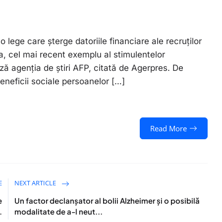
 lege care şterge datoriile financiare ale recruţilor
a, cel mai recent exemplu al stimulentelor
ază agenția de știri AFP, citată de Agerpres. De
beneficii sociale persoanelor […]
Read More
E
NEXT ARTICLE
e
Un factor declanşator al bolii Alzheimer şi o posibilă
.
modalitate de a-l neut...