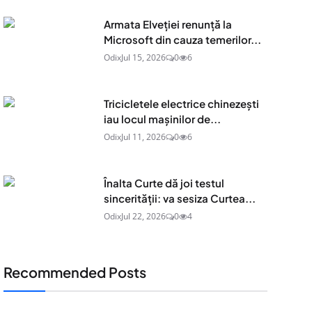
Armata Elveției renunță la
Microsoft din cauza temerilor...
Odix
Jul 15, 2026
0
6
Tricicletele electrice chinezești
iau locul mașinilor de...
Odix
Jul 11, 2026
0
6
Înalta Curte dă joi testul
sincerității: va sesiza Curtea...
Odix
Jul 22, 2026
0
4
Recommended Posts