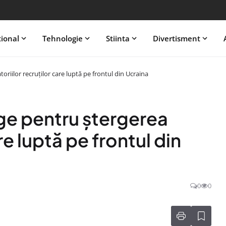
tional
Tehnologie
Stiinta
Divertisment
oriilor recruţilor care luptă pe frontul din Ucraina
ege pentru ştergerea
re luptă pe frontul din
0
0