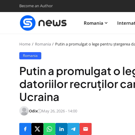
Become an Author
Romania
Interna
Home
Romania
Putin a promulgat o lege pentru ştergerea dat
Romania
Putin a promulgat o l
datoriilor recruţilor ca
Ucraina
Odix
May 26, 2026 - 14:00