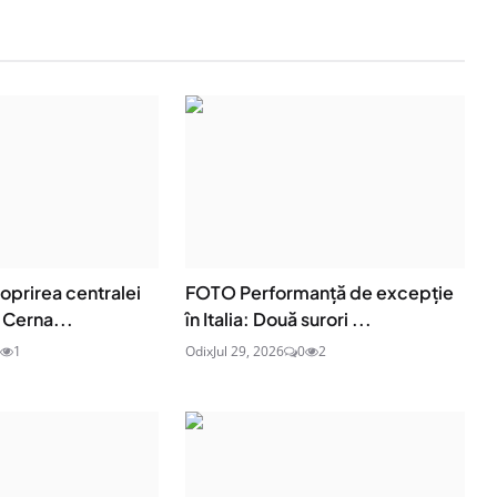
oprirea centralei
FOTO Performanță de excepție
 Cerna...
în Italia: Două surori ...
1
Odix
Jul 29, 2026
0
2