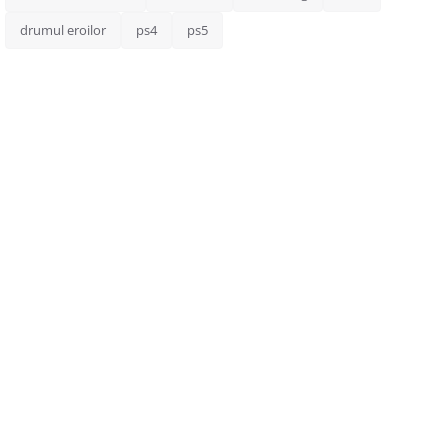
drumul eroilor
ps4
ps5