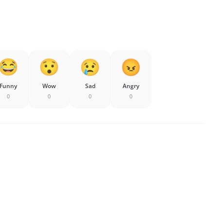
Funny
Wow
Sad
Angry
0
0
0
0