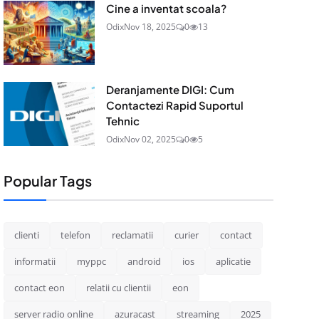
Cine a inventat scoala?
Odix
Nov 18, 2025
0
13
Deranjamente DIGI: Cum
Contactezi Rapid Suportul
Tehnic
Odix
Nov 02, 2025
0
5
Popular Tags
clienti
telefon
reclamatii
curier
contact
informatii
myppc
android
ios
aplicatie
contact eon
relatii cu clientii
eon
server radio online
azuracast
streaming
2025