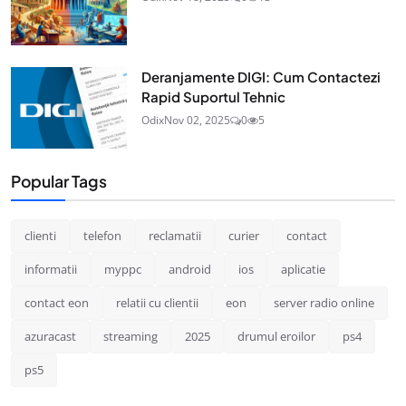
Deranjamente DIGI: Cum Contactezi
Rapid Suportul Tehnic
Odix
Nov 02, 2025
0
5
Popular Tags
clienti
telefon
reclamatii
curier
contact
informatii
myppc
android
ios
aplicatie
contact eon
relatii cu clientii
eon
server radio online
azuracast
streaming
2025
drumul eroilor
ps4
ps5