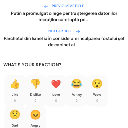
PREVIOUS ARTICLE
Putin a promulgat o lege pentru ştergerea datoriilor
recruţilor care luptă pe...
NEXT ARTICLE
Parchetul din Israel ia în considerare inculparea fostului şef
de cabinet al ...
WHAT'S YOUR REACTION?
Like
Dislike
Love
Funny
Wow
0
0
0
0
0
Sad
Angry