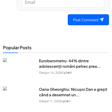
Post Comment
Popular Posts
Eurobarometru: 44% dintre
adolescenţii români petrec prea...
Odix
Jun 16, 2026
0
9
Oana Gheorghiu: Nicușor Dan a greșit
când a desemnat un...
Odix
Jul 11, 2026
0
7