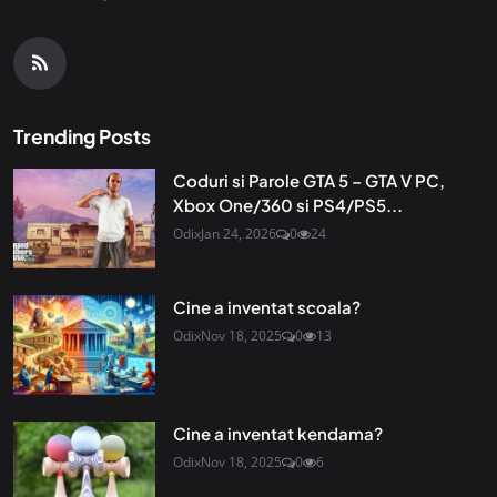
Trending Posts
Coduri si Parole GTA 5 – GTA V PC,
Xbox One/360 si PS4/PS5...
Odix
Jan 24, 2026
0
24
Cine a inventat scoala?
Odix
Nov 18, 2025
0
13
Cine a inventat kendama?
Odix
Nov 18, 2025
0
6