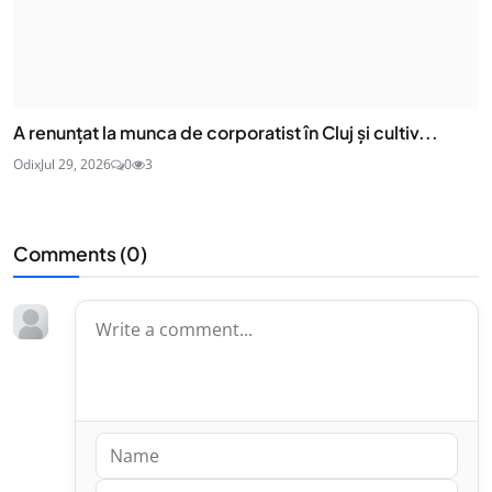
A renunțat la munca de corporatist în Cluj și cultiv...
Odix
Jul 29, 2026
0
3
Comments (
0
)