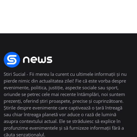
Stiri Sucial - Fii mereu la curent cu ultimele informații și nu
pierde nimic din actualitatea zilei! Fie că este vorba despre
evenimente, politica, justiție, aspecte sociale sau sport,
oriunde se petrec cele mai recente întâmplări, noi suntem
prezenți, oferind știri proaspete, precise și cuprinzătoare.
Știrile despre evenimente care captivează o țară întreagă
sau chiar întreaga planetă vor aduce o rază de lumină
asupra contextului actual. Ele se străduiesc să explice în
profunzime evenimentele și să furnizeze informații fără a
căuta senzaționalul.