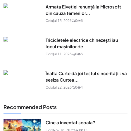
Armata Elveției renunță la Microsoft
din cauza temerilor...
Odix
Jul 15, 2026
0
6
Tricicletele electrice chinezești iau
locul mașinilor de...
Odix
Jul 11, 2026
0
6
Înalta Curte dă joi testul sincerității: va
sesiza Curtea...
Odix
Jul 22, 2026
0
4
Recommended Posts
Cine a inventat scoala?
Odix
Nov 18, 2025
0
13